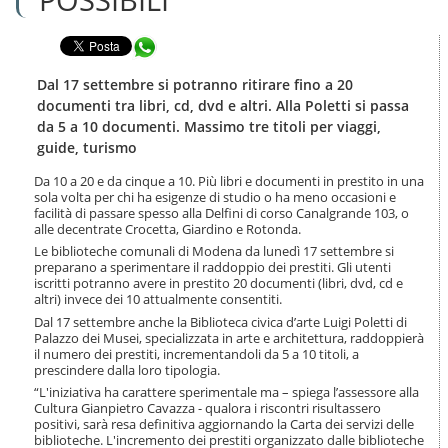
n
l
t
a
e
Condividi in WhatsApp
n
n
a
u
v
Dal 17 settembre si potranno ritirare fino a 20
t
i
documenti tra libri, cd, dvd e altri. Alla Poletti si passa
i
g
da 5 a 10 documenti. Massimo tre titoli per viaggi,
.
a
guide, turismo
|
z
S
i
Da 10 a 20 e da cinque a 10. Più libri e documenti in prestito in una
a
o
sola volta per chi ha esigenze di studio o ha meno occasioni e
l
n
facilità di passare spesso alla Delfini di corso Canalgrande 103, o
t
e
alle decentrate Crocetta, Giardino e Rotonda.
a
Le biblioteche comunali di Modena da lunedì 17 settembre si
a
preparano a sperimentare il raddoppio dei prestiti. Gli utenti
l
iscritti
potranno avere in prestito 20 documenti (libri, dvd, cd e
l
altri) invece dei 10 attualmente consentiti.
a
Dal 17 settembre anche la Biblioteca civica d’arte Luigi Poletti di
n
Palazzo dei Musei, specializzata in arte e architettura, raddoppierà
a
il numero dei prestiti, incrementandoli da 5 a 10 titoli, a
v
prescindere dalla loro tipologia.
i
“L'iniziativa ha carattere sperimentale ma – spiega l’assessore alla
g
Cultura Gianpietro Cavazza - qualora i riscontri risultassero
a
positivi, sarà resa definitiva aggiornando la Carta dei servizi delle
z
biblioteche. L'incremento dei prestiti organizzato dalle biblioteche