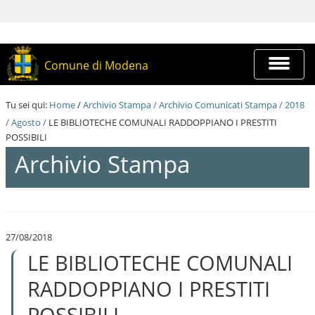
S
a
l
t
a
Espandi
Comune di Modena
a
barra
i
di
c
navigazi
Tu sei qui:
Home
/
Archivio Stampa
/
Archivio Comunicati Stampa
/
2018
o
n
/
Agosto
/
LE BIBLIOTECHE COMUNALI RADDOPPIANO I PRESTITI
t
POSSIBILI
e
Archivio Stampa
n
u
t
i
S
.
a
|
l
S
27/08/2018
t
a
LE BIBLIOTECHE COMUNALI
a
l
a
t
i
RADDOPPIANO I PRESTITI
a
c
a
o
POSSIBILI
l