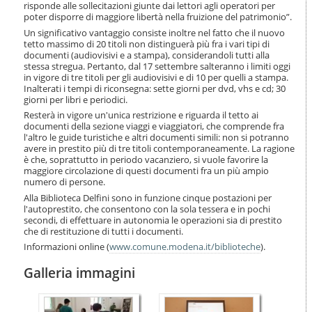
i
risponde alle sollecitazioni giunte dai lettori agli operatori per
poter disporre di maggiore libertà nella fruizione del patrimonio”.
o
n
Un significativo vantaggio consiste inoltre nel fatto che il nuovo
e
tetto massimo di 20 titoli non distinguerà più fra i vari tipi di
documenti (audiovisivi e a stampa), considerandoli tutti alla
stessa stregua. Pertanto, dal 17 settembre salteranno i limiti oggi
in vigore di tre titoli per gli audiovisivi e di 10 per quelli a stampa.
Inalterati i tempi di riconsegna: sette giorni per dvd, vhs e cd; 30
giorni per libri e periodici.
Resterà in vigore un'unica restrizione e riguarda il tetto ai
documenti della sezione viaggi e viaggiatori, che comprende fra
l'altro le guide turistiche e altri documenti simili: non si potranno
avere in prestito più di tre titoli contemporaneamente. La ragione
è che, soprattutto in periodo vacanziero, si vuole favorire la
maggiore circolazione di questi documenti fra un più ampio
numero di persone.
Alla Biblioteca Delfini sono in funzione cinque postazioni per
l'autoprestito, che consentono con la sola tessera e in pochi
secondi, di effettuare in autonomia le operazioni sia di prestito
che di restituzione di tutti i documenti.
Informazioni online (
www.comune.modena.it/biblioteche
).
Galleria immagini