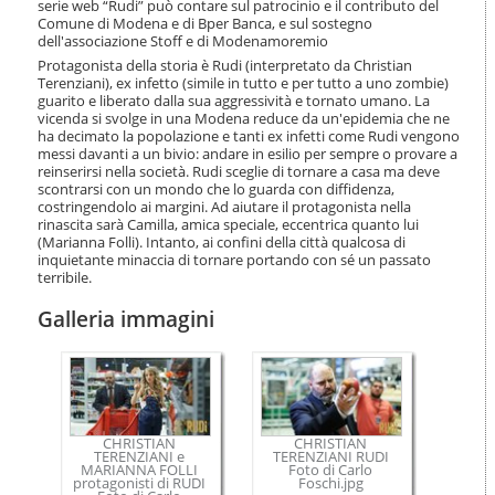
serie web “Rudi” può contare sul patrocinio e il contributo del
i
Comune di Modena e di Bper Banca, e sul sostegno
o
dell'associazione Stoff e di Modenamoremio
n
Protagonista della storia è Rudi (interpretato da Christian
e
Terenziani), ex infetto (simile in tutto e per tutto a uno zombie)
guarito e liberato dalla sua aggressività e tornato umano. La
vicenda si svolge in una Modena reduce da un'epidemia che ne
ha decimato la popolazione e tanti ex infetti come Rudi vengono
messi davanti a un bivio: andare in esilio per sempre o provare a
reinserirsi nella società. Rudi sceglie di tornare a casa ma deve
scontrarsi con un mondo che lo guarda con diffidenza,
costringendolo ai margini. Ad aiutare il protagonista nella
rinascita sarà Camilla, amica speciale, eccentrica quanto lui
(Marianna Folli). Intanto, ai confini della città qualcosa di
inquietante minaccia di tornare portando con sé un passato
terribile.
Galleria immagini
CHRISTIAN
CHRISTIAN
TERENZIANI e
TERENZIANI RUDI
MARIANNA FOLLI
Foto di Carlo
protagonisti di RUDI
Foschi.jpg