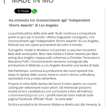
n
l
t
a
e
Condividi in WhatsApp
n
n
a
u
v
Ha ottenuto tre riconoscimenti agli “Independent
t
i
Shorts Awards” di Los Angeles
i
g
.
a
La puntata pilota della serie web 'Rudi' continua a conquistare
|
premi in giro per il mondo. Ultimo traguardo conseguito, i tre
z
S
riconoscimenti agli “Independent Shorts Awards” di Los Angeles,
i
a
festival Usa con opere provenienti da tutto il mondo.
o
l
n
Il progetto 'made in Modena' si è portato a casa ben tre premi:
t
Best web series/pilot, Best new media e il Silver Awards per Best
e
a
acting duo (miglior coppia sullo schermo) a Christian Terenziani e
Marianna Folli. I riconoscimenti verranno consegnati alla
a
produzione in febbraio a Los Angeles durante una serata di Gala.
l
l
Nel frattempo, continua la produzione dei nuovi episodi che
a
dopo le riprese dello scorso mese in centro storico a Modena,
riprenderà il via a metà settembre.
n
a
Proprio in vista della ripresa dei lavori è stato aperto un nuovo
v
casting per selezionare nuovi attori. Gli interessati possono
inviare la loro candidatura con curriculum e foto all'indirizzo
i
rudiserieweb@gmail.com
. I profili ricercati sono indicati sulla
g
pagina Facebook ufficiale “Rudi – la serie web”.
a
Scritta e prodotta da Vincenzo Malara e diretta da Lillo Venezia, la
z