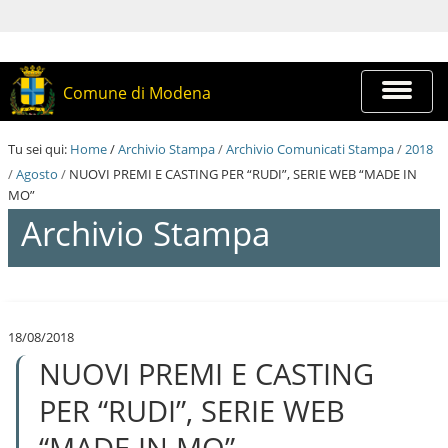
S
a
l
t
a
Espandi
Comune di Modena
a
barra
i
di
c
navigazi
Tu sei qui:
Home
/
Archivio Stampa
/
Archivio Comunicati Stampa
/
2018
o
n
/
Agosto
/
NUOVI PREMI E CASTING PER “RUDI”, SERIE WEB “MADE IN
t
MO”
e
Archivio Stampa
n
u
t
i
S
.
a
|
l
S
18/08/2018
t
a
NUOVI PREMI E CASTING
a
l
a
t
i
PER “RUDI”, SERIE WEB
a
c
a
o
“MADE IN MO”
l