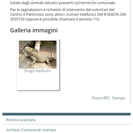
o
tutela degli animali selvatici presenti sul territorio comunale.
n
Per le segnalazioni e richieste di intervento dei volontari del
e
Centro il Pettirosso sono attivi i numeri telefonici 339 8183676-339
3535192 oppure è possibile chiamare il servizio 112.
Galleria immagini
Drago barbuto
Azioni
Flusso RSS
Stampa
sul
documento
Ricerca avanzata
Archivio Comunicati stampa