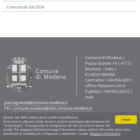
Comunicati dal 2024
Contatti
Comune di Modena |
Piazza Grande 16 | 41121
Modena – Italia |
P.I.00221940364
Centralino: +39-059-20311
Ufficio Relazioni con il
Pubblico: +39-059-20312 |
mail:
piazzagrande@comune.modena.it
PEC:
comune.modena@cert.comune.modena.it
Redazione www
| E-Mail:
retecivica@comune.modena.it
Questo sito NON utilizza alcun cookie di profilazione.
chiudi
Questo sito è stato testato e ottimizzato per Firefox, Chrome, Safari,
Sono invece utilizzati cookie tecnici e di terze parti legati alla presenza dei
"social plugin". Proseguendo la navigazione del sito acconsenti all'uso dei
Explorer (Ver. 9 e successive).
cookie. Per maggiori informazioni leggi l'informativa estesa sull'uso dei cookie dove sono
specificate le modalità per configurare o disattivare i cookie.
Maggiori informazioni