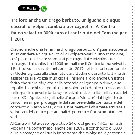
t
l
e
Condividi in WhatsApp
a
n
n
u
a
Tra loro anche un drago barbuto, un’iguana e cinque
t
v
cuccioli di volpe scambiati per cagnolini. Al Centro
i
i
fauna selvatica 3000 euro di contributo del Comune per
.
g
il 2018
|
a
S
z
Ci sono anche una femmina di drago barbuto, un’iguana scoperta
a
i
in un cantiere e cinque cuccioli di volpe trovati in uno scatolone,
l
o
così piccoli da essere scambiati per cagnolini e inizialmente
t
n
consegnati al canile, tra i 1006 animali che il Centro fauna selvatica
a
il Pettirosso ha salvato nel corso del 2017 nel territorio comunale
e
a
di Modena grazie alle chiamate dei cittadini o durante l’attività di
l
assistenza alla Polizia municipale. Insieme a loro anche un istrice
ferito che si era rifugiato nella rotonda del grappolo d’uva, due
l
topolini bianchi recuperati da un volontario dentro un cassonetto
a
dell’organico, pesci e tartarughe salvati dalla siccità nella vasca del
n
parco XXII Aprile, e le gallinelle d’acqua “sfollate” dal laghetto del
a
parco Ferrari per proteggerle dal rumore e dalla confusione del
v
concerto di Vasco Rossi, oltre a innumerevoli chiamate arrivate ai
i
volontari del Centro per animali di gomma o finti scambiati per
g
veri.
a
Al Centro il Pettirosso, operativo 24 ore al giorno ( il Comune di
z
Modena ha confermato, anche per il 2018, il contributo di 3000
i
euro a sostegno del ruolo importante che svolge nella gestione e