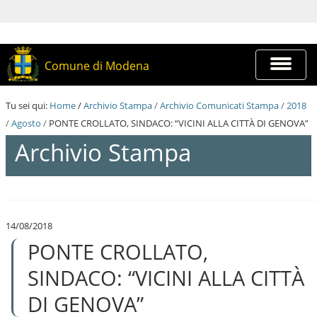
S
a
l
t
a
Espandi
Comune di Modena
a
barra
i
di
c
navigazi
Tu sei qui:
Home
/
Archivio Stampa
/
Archivio Comunicati Stampa
/
2018
o
n
/
Agosto
/
PONTE CROLLATO, SINDACO: “VICINI ALLA CITTÀ DI GENOVA”
t
Archivio Stampa
e
n
u
t
S
i
a
.
l
|
14/08/2018
t
S
PONTE CROLLATO,
a
a
a
l
i
SINDACO: “VICINI ALLA CITTÀ
t
c
a
o
DI GENOVA”
a
n
l