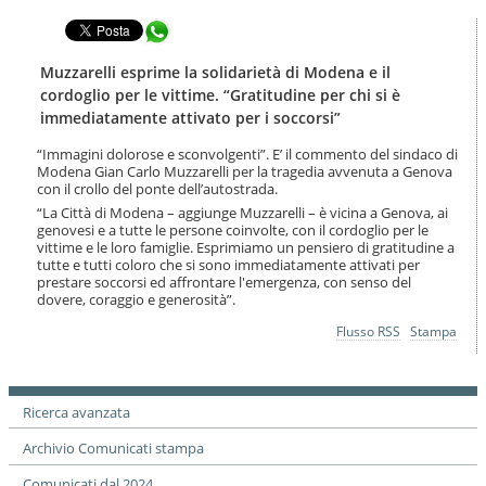
t
l
e
Condividi in WhatsApp
a
n
n
u
a
Muzzarelli esprime la solidarietà di Modena e il
t
v
cordoglio per le vittime. “Gratitudine per chi si è
i
i
immediatamente attivato per i soccorsi”
.
g
|
a
“Immagini dolorose e sconvolgenti”. E’ il commento del sindaco di
S
z
Modena Gian Carlo Muzzarelli per la tragedia avvenuta a Genova
a
i
con il crollo del ponte dell’autostrada.
l
o
“La Città di Modena – aggiunge Muzzarelli – è vicina a Genova, ai
t
n
genovesi e a tutte le persone coinvolte, con il cordoglio per le
a
e
vittime e le loro famiglie. Esprimiamo un pensiero di gratitudine a
a
tutte e tutti coloro che si sono immediatamente attivati per
l
prestare soccorsi ed affrontare l'emergenza, con senso del
l
dovere, coraggio e generosità”.
a
Azioni
Flusso RSS
Stampa
n
sul
a
documento
v
i
Ricerca avanzata
g
a
Archivio Comunicati stampa
z
i
Comunicati dal 2024