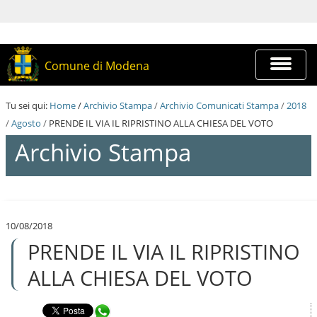
S
a
l
t
a
Espandi
Comune di Modena
a
barra
i
di
c
navigazi
Tu sei qui:
Home
/
Archivio Stampa
/
Archivio Comunicati Stampa
/
2018
o
n
/
Agosto
/
PRENDE IL VIA IL RIPRISTINO ALLA CHIESA DEL VOTO
t
Archivio Stampa
e
n
u
t
S
i
a
.
l
|
10/08/2018
t
S
PRENDE IL VIA IL RIPRISTINO
a
a
a
l
i
ALLA CHIESA DEL VOTO
t
c
a
o
a
n
Condividi in WhatsApp
l