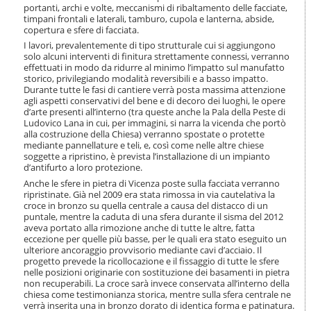
o
portanti, archi e volte, meccanismi di ribaltamento delle facciate,
n
timpani frontali e laterali, tamburo, cupola e lanterna, abside,
copertura e sfere di facciata.
e
I lavori, prevalentemente di tipo strutturale cui si aggiungono
solo alcuni interventi di finitura strettamente connessi, verranno
effettuati in modo da ridurre al minimo l’impatto sul manufatto
storico, privilegiando modalità reversibili e a basso impatto.
Durante tutte le fasi di cantiere verrà posta massima attenzione
agli aspetti conservativi del bene e di decoro dei luoghi, le opere
d’arte presenti all’interno (tra queste anche la Pala della Peste di
Ludovico Lana in cui, per immagini, si narra la vicenda che portò
alla costruzione della Chiesa) verranno spostate o protette
mediante pannellature e teli, e, così come nelle altre chiese
soggette a ripristino, è prevista l’installazione di un impianto
d’antifurto a loro protezione.
Anche le sfere in pietra di Vicenza poste sulla facciata verranno
ripristinate. Già nel 2009 era stata rimossa in via cautelativa la
croce in bronzo su quella centrale a causa del distacco di un
puntale, mentre la caduta di una sfera durante il sisma del 2012
aveva portato alla rimozione anche di tutte le altre, fatta
eccezione per quelle più basse, per le quali era stato eseguito un
ulteriore ancoraggio provvisorio mediante cavi d’acciaio. Il
progetto prevede la ricollocazione e il fissaggio di tutte le sfere
nelle posizioni originarie con sostituzione dei basamenti in pietra
non recuperabili. La croce sarà invece conservata all’interno della
chiesa come testimonianza storica, mentre sulla sfera centrale ne
verrà inserita una in bronzo dorato di identica forma e patinatura.