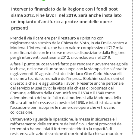
t
l
e
a
Intervento finanziato dalla Regione con i fondi post
n
n
sisma 2012. Fine lavori nel 2019. Sarà anche installato
u
a
un impianto d’antifurto a protezione delle opere
t
v
presenti
i
i
.
g
Prende il via il cantiere per il restauro e ripristino con
|
a
miglioramento sismico della Chiesa del Voto, in via Emilia centro a
S
z
Modena. L’intervento, che ha un valore complessivo di 717 mila
a
i
euro finanziato con le risorse messe a disposizione dalla Regione
l
per gli interventi post sisma 2012, si concluderà nel 2019.
o
t
n
A fare il punto su cosa verrà fatto per rendere nuovamente agibile
a
e
la chiesa, nel corso di un sopralluogo con la stampa che si è svolto
a
oggi, venerdì 10 agosto, è stato il sindaco Gian Carlo Muzzarelli,
l
insieme a tecnici comunali e dell’impresa Biolchini costruzioni srl
l
di Sestola che si è aggiudicata i lavori. Presente anche personale
del servizio Musei civici: la visita alla chiesa di proprietà del
a
Comune, edificata dalla Comunità tra il 1634 e il 1640 come
n
adempimento del voto fatto dai modenesi alla Madonna della
a
Ghiara affinché cessasse la peste del 1630, è infatti stata anche
v
l’occasione per riscoprire le numerose opere che vi trovano
i
collocazione.
g
L’intervento riguarda la riparazione, la messa in sicurezza e il
a
rafforzamento delle strutture dell’edificio. I danni provocati dal
z
terremoto hanno infatti fortemente ridotto la capacità di
i
resistenza alle azioni sismiche di porzioni della chiesa: murature