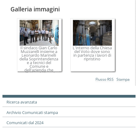
Galleria immagini
Il sindaco Gian Carlo
L'interno della Chiesa
Muzzarelli insieme a
del Voto dove sono
Leonardo Marinelli
in partenza i lavori di
della Soprintendenza
ripristino
e a tecnici del
Comune e
dell'azienda che
effettuerà i lavori
Azioni
Flusso RSS
Stampa
sul
documento
Ricerca avanzata
Archivio Comunicati stampa
Comunicati dal 2024