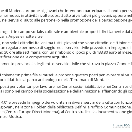
omune di Modena propone ai giovani che intendono partecipare al bando per s
 nei musei, in attività rivolte soprattutto ai visitatori più giovani, oppure ne
ili, nei servizi di aiuto alle persone) o nella promozione della partecipazione g
50 progetti in campo sociale, culturale e ambientale proposti direttamente da
Aism, Anpas e molte altre.
non solo i cittadini italiani ma tutti i giovani che siano cittadini dell’Union
 un regolare permesso di soggiorno. Il servizio civile prevede un impegno di
eno 30 ore alla settimana, con un rimborso di poco più di 433,80 euro al mese.
ertificazione delle competenze acquisite.
amento provinciale degli enti di servizio civile che si trova in piazza Grande 1
chiama “In prima fila ai musei” e propone quattro posti per lavorare ai Muse
ori didattici e al parco archeologico della Terramara di Montale.
posti per volontari per lavorare nei Centri socio-riabilitativi e nei Centri resid
ipali sono nel campo della socializzazione e dell’animazione, affiancando gli o
 4.0” e prevede l’impegno dei volontari in diversi servizi della città con funzio
rmagiovani, nella zona Holden della biblioteca Delfini, all’ufficio Comunicazione,
pee (Centro Europe Direct Modena), al Centro studi sulla documentazione gio
Centro Musica.
Flusso RSS