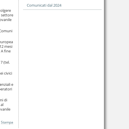
Comunicati dal 2024
volgere
l settore
iovanile
i Comuni
e europea
 12 mesi
 A fine
7 (tel.
i civici
enziali e
peratori
ni di
 al
vanile
Stampa