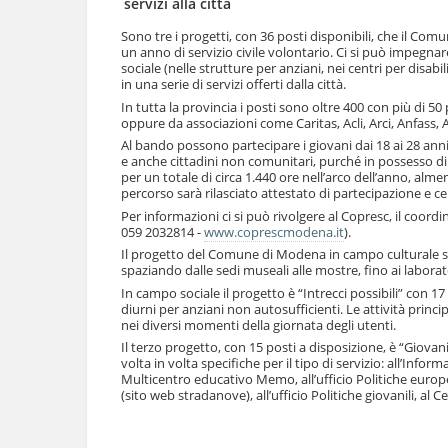
servizi alla città
l
u
a
t
Sono tre i progetti, con 36 posti disponibili, che il C
n
un anno di servizio civile volontario. Ci si può impegnare
i
a
sociale (nelle strutture per anziani, nei centri per disab
.
v
in una serie di servizi offerti dalla città.
|
i
In tutta la provincia i posti sono oltre 400 con più di 
S
g
oppure da associazioni come Caritas, Acli, Arci, Anfass, 
a
a
l
Al bando possono partecipare i giovani dai 18 ai 28 anni, 
z
e anche cittadini non comunitari, purché in possesso di
t
i
per un totale di circa 1.440 ore nell’arco dell’anno, alm
a
o
percorso sarà rilasciato attestato di partecipazione e c
a
n
Per informazioni ci si può rivolgere al Copresc, il coordin
l
e
059 2032814 -
www.coprescmodena.it
).
l
a
Il progetto del Comune di Modena in campo culturale si 
n
spaziando dalle sedi museali alle mostre, fino ai laborat
a
In campo sociale il progetto è “Intrecci possibili” con 17 
v
diurni per anziani non autosufficienti. Le attività princ
i
nei diversi momenti della giornata degli utenti.
g
Il terzo progetto, con 15 posti a disposizione, è “Giovani
a
volta in volta specifiche per il tipo di servizio: all’Info
z
Multicentro educativo Memo, all’ufficio Politiche euro
(sito web stradanove), all’ufficio Politiche giovanili, al 
i
o
Azioni
n
sul