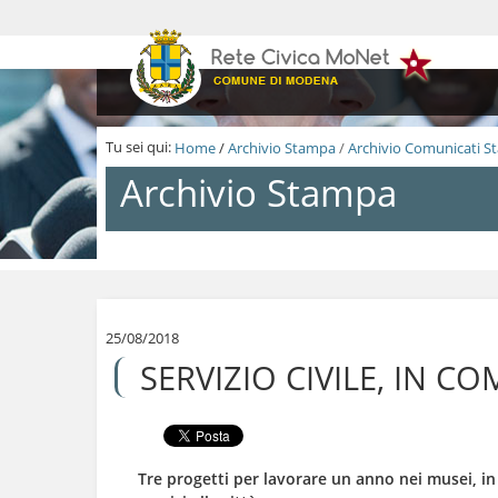
S
a
l
t
a
a
i
Tu sei qui:
Home
/
Archivio Stampa
/
Archivio Comunicati 
c
o
Archivio Stampa
n
t
e
n
S
u
a
t
l
i
t
.
a
25/08/2018
|
a
SERVIZIO CIVILE, IN 
S
i
a
c
l
o
t
n
a
t
a
e
Tre progetti per lavorare un anno nei musei, in 
l
n