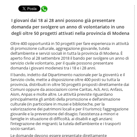
t
l
e
Condividi in WhatsApp
a
n
n
u
a
I giovani dai 18 ai 28 anni possono già presentare
t
v
domanda per svolgere un anno di volontariato in uno
i
i
degli oltre 50 progetti attivati nella provincia di Modena
.
g
|
a
Oltre 400 opportunità in 50 progetti per fare esperienza in attività
S
z
di promozione culturale, aggregazione giovanile, tutela
a
i
dell’ambiente e servizi sociali in tutta la provincia di Modena. È
l
aperto fino al 28 settembre 2018 il bando per svolgere un anno di
o
t
servizio civile volontario, per il quale possono presentare
n
a
domanda i giovani modenesi tra i 18 e i 28 anni.
e
a
Il bando, indetto dal Dipartimento nazionale per la gioventù e il
l
Servizio civile, mette a disposizione oltre 400 posti su tutta la
l
provincia, distribuiti in oltre 50 progetti proposti direttamente dai
Comuni oppure da associazioni come Caritas, Acli, Arci, Anfass,
a
Aism, Anpas e molte altre. Le attività previste riguardano
n
principalmente gli ambiti della promozione e dell’animazione
a
culturale (in particolare in musei e biblioteche, per la
v
valorizzazione dei patrimoni locali e per il turismo); l’aggregazione
i
giovanile e la prevenzione del disagio; l’assistenza a minori e
g
famiglie in situazione di difficoltà, ai disabili e agli anziani;
a
l’integrazione dei migranti; la tutela dell’ambiente e i trasporti
z
socio-sanitari.
i
Le domande devono essere presentate direttamente