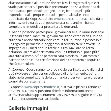
o
all’associazione o al Comune che realizza il progetto al quale si
n
vuole partecipare. È possibile presentare una sola domanda di
candidatura per un solo progetto, scegliendo quello più
e
rispondente alle proprie attitudini personali dall’elenco
pubblicato dal Copresc sul sito
www.coprescmodena.it
, che dà le
informazioni e da dove si possono scaricare anche il bando
completo e i moduli per presentare la domanda.
Al bando possono partecipare i giovani dai 18 ai 28 anni, non solo
i cittadini italiani ma tutti i giovani che siano cittadini dell’Unione
europea e anche cittadini non comunitari, purché in possesso di
un regolare permesso di soggiorno. Il servizio civile prevede un
impegno di 12 mesi per un totale di circa 1440 ore nell’arco
dell’anno, 30 ore alla settimana, con un rimborso di poco più di
400 euro al mese. A fine percorso sarà rilasciato un attestato di
partecipazione e una certificazione delle competenze acquisite
che fa curriculum.
Al Copresc - Coordinamento provinciale per il servizio civile – ci si
può rivolgere anche per un colloquio di orientamento, per un
aiuto nella compilazione della domanda o per verificare di averla
compilate correttamente.
Il Copresc (
www.coprescmodena.it
) si trova in piazza Grande 17
(tel. 059 2032814); si possono chiedere informazioni anche
attraverso whatsapp al numero 335 7492675, o seguire le novità
del Copresc Modena su Facebook.
Galleria immagini