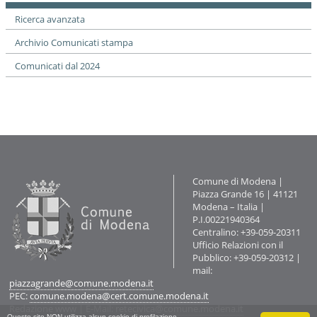
Ricerca avanzata
Archivio Comunicati stampa
Comunicati dal 2024
Contatti
Comune di Modena |
Piazza Grande 16 | 41121
Modena – Italia |
P.I.00221940364
Centralino: +39-059-20311
Ufficio Relazioni con il
Pubblico: +39-059-20312 |
mail:
piazzagrande@comune.modena.it
PEC:
comune.modena@cert.comune.modena.it
Redazione www
| E-Mail:
retecivica@comune.modena.it
Questo sito NON utilizza alcun cookie di profilazione.