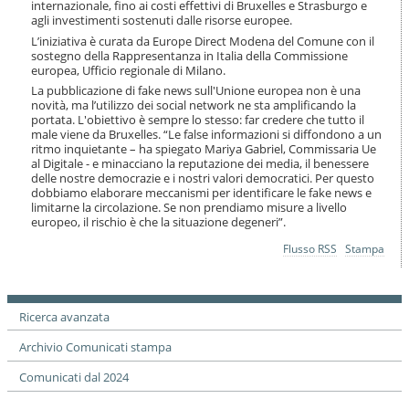
internazionale, fino ai costi effettivi di Bruxelles e Strasburgo e
i
agli investimenti sostenuti dalle risorse europee.
o
n
L’iniziativa è curata da Europe Direct Modena del Comune con il
sostegno della Rappresentanza in Italia della Commissione
e
europea, Ufficio regionale di Milano.
La pubblicazione di fake news sull'Unione europea non è una
novità, ma l’utilizzo dei social network ne sta amplificando la
portata. L'obiettivo è sempre lo stesso: far credere che tutto il
male viene da Bruxelles. “Le false informazioni si diffondono a un
ritmo inquietante – ha spiegato Mariya Gabriel, Commissaria Ue
al Digitale - e minacciano la reputazione dei media, il benessere
delle nostre democrazie e i nostri valori democratici. Per questo
dobbiamo elaborare meccanismi per identificare le fake news e
limitarne la circolazione. Se non prendiamo misure a livello
europeo, il rischio è che la situazione degeneri”.
Azioni
Flusso RSS
Stampa
sul
documento
Ricerca avanzata
Archivio Comunicati stampa
Comunicati dal 2024