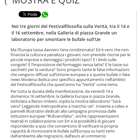
n
l
t
a
e
Condividi in WhatsApp
n
n
a
u
v
Nei tre giorni del Festivalfilosofia sulla Verità, tra il 14 e
t
i
il 16 settembre, nella Galleria di piazza Grande un
i
g
laboratorio per smontare le bufale sull’Ue
.
a
|
z
Ma l’Europa tassa davvero l’aria condizionata? Ed è vero che non
S
i
finanzia la cultura e penalizza i giovani, non prevede risorse per le
a
o
piccole imprese e danneggia i prodotti tipici? E i limiti sulle
l
vongole? E l’imposizione del formaggio senza latte? E le tasse sui
n
t
sacchetti per la verdura? Sono proprio tante le false informazioni
e
a
che vengono diffuse sull’Unione europea e a queste bufale o fake
news Modena dedica uno specifico appuntamento nell’ambito
a
del Festivalfilosofia che quest’anno ha “Verità” come tema.
l
l
Per tutta la durata della manifestazione, da venerdì 14 a
domenica 16 settembre, la Galleria Europa in piazza Grande,
a
intitolata a Renzo Imbeni, ospita la mostra laboratorio “Sarà
n
vero? Leggende metropolitane a marchio Ue”. Insieme a video e
a
pannelli illustrativi dedicati alla campagna promossa dalle
v
istituzioni europee “#UEverofalso”, anche rappresentazioni
i
teatrali in collaborazione con Ert e la possibilità di giocare
g
rispondendo a quiz che consentono di verificare la propria
a
capacità di riconoscere le bufale sull’Europa su tanti temi:
z
dall’ambiente alle migrazioni, dall’euro al commercio