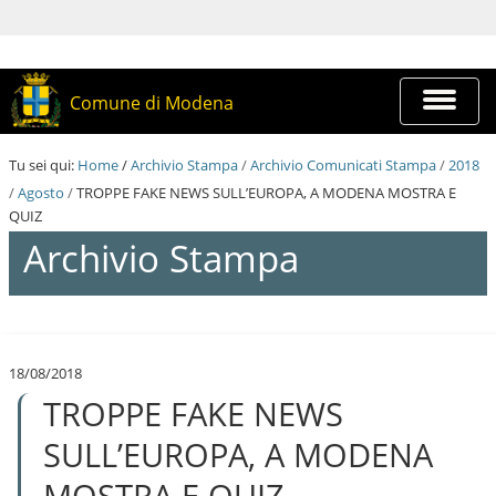
S
a
l
t
a
Espandi
Comune di Modena
a
barra
i
di
c
navigazi
Tu sei qui:
Home
/
Archivio Stampa
/
Archivio Comunicati Stampa
/
2018
o
n
/
Agosto
/
TROPPE FAKE NEWS SULL’EUROPA, A MODENA MOSTRA E
t
QUIZ
e
Archivio Stampa
n
u
t
i
S
.
a
|
l
S
18/08/2018
t
a
TROPPE FAKE NEWS
a
l
a
t
i
SULL’EUROPA, A MODENA
a
c
a
o
MOSTRA E QUIZ
l