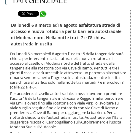
n
l
t
a
e
Condividi in WhatsApp
n
n
a
u
v
Da lunedì 6 a mercoledì 8 agosto asfaltatura strada di
t
i
accesso e nuova rotatoria per la barriera autostradale
i
g
di Modena nord. Nella notte tra il 7 e l’8 chiusa
.
a
autostrada in uscita
|
z
S
i
Da lunedì 6 a mercoledì 8 agosto l’uscita 15 della tangenziale sarà
a
o
chiusa per interventi di asfaltatura della nuova rotatoria di
l
n
accesso al casello di Modena nord e del tratto stradale dalla
t
e
tangenziale alla rotatoria con via Cave di Ramo. Per tutti e tre i
a
giorni il casello sarà accessibile attraverso un percorso alternativo:
a
rimarrà sempre aperto l’ingresso in autostrada, mentre l’uscita
l
sarà chiusa al traffico solo nella notte tra martedì 7 e mercoledì 8
(dalle 22 alle 6).
l
a
Per accedere al casello autostradale, i mezzi dovranno prendere
n
l’uscita 16 della tangenziale in direzione Reggio Emilia, percorrere
via Emilia ovest fino alla rotatoria con viale Virgilio, svoltare su
a
viale Virgilio seguirla fino alla rotatoria con via Cave di Ramo e
v
prendere via Cave di Ramo per raggiungere la barriera. Per la
i
notte di chiusura dell’autostrada in uscita, Autostrade per l’Italia
g
suggerisce l’uscita di Campogalliano sull’Autobrennero e l’uscita
a
Modena Sud sull’Autosole.
z