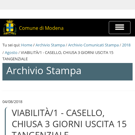
S
a
l
t
a
Espandi
Comune di Modena
a
barra
i
di
c
navigazi
Tu sei qui:
Home
/
Archivio Stampa
/
Archivio Comunicati Stampa
/
2018
o
n
/
Agosto
/
VIABILITÀ/1 - CASELLO, CHIUSA 3 GIORNI USCITA 15
t
TANGENZIALE
e
Archivio Stampa
n
u
t
i
S
.
a
|
l
S
04/08/2018
t
a
VIABILITÀ/1 - CASELLO,
a
l
a
t
i
CHIUSA 3 GIORNI USCITA 15
a
c
a
o
TANGENZIALE
l