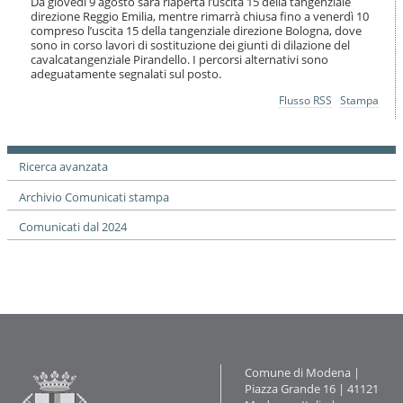
Da giovedì 9 agosto sarà riaperta l’uscita 15 della tangenziale
i
direzione Reggio Emilia, mentre rimarrà chiusa fino a venerdì 10
o
compreso l’uscita 15 della tangenziale direzione Bologna, dove
n
sono in corso lavori di sostituzione dei giunti di dilazione del
e
cavalcatangenziale Pirandello. I percorsi alternativi sono
adeguatamente segnalati sul posto.
Azioni
Flusso RSS
Stampa
sul
documento
Ricerca avanzata
Archivio Comunicati stampa
Comunicati dal 2024
Contatti
Comune di Modena |
Piazza Grande 16 | 41121