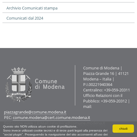
i
o
Archivio Comunicati stampa
n
Comunicati dal 2024
e
Contatti
Comune di Modena |
Piazza Grande 16 | 41121
Modena – Italia |
P.I.00221940364
Centralino: +39-059-20311
Ufficio Relazioni con il
Pubblico: +39-059-20312 |
mail:
piazzagrande@comune.modena.it
PEC:
comune.modena@cert.comune.modena.it
Redazione www
| E-Mail:
retecivica@comune.modena.it
Questo sito NON utilizza alcun cookie di profilazione.
chiudi
Questo sito è stato testato e ottimizzato per Firefox, Chrome, Safari,
Sono invece utilizzati cookie tecnici e di terze parti legati alla presenza dei
"social plugin". Proseguendo la navigazione del sito acconsenti all'uso dei
Explorer (Ver. 9 e successive).