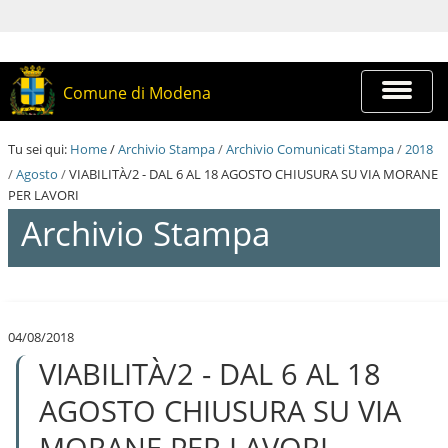
S
a
l
t
a
Espandi
Comune di Modena
a
barra
i
di
c
navigazi
Tu sei qui:
Home
/
Archivio Stampa
/
Archivio Comunicati Stampa
/
2018
o
n
/
Agosto
/
VIABILITÀ/2 - DAL 6 AL 18 AGOSTO CHIUSURA SU VIA MORANE
t
PER LAVORI
e
Archivio Stampa
n
u
t
i
S
.
a
|
l
S
04/08/2018
t
a
VIABILITÀ/2 - DAL 6 AL 18
a
l
a
t
i
AGOSTO CHIUSURA SU VIA
a
c
a
o
MORANE PER LAVORI
l