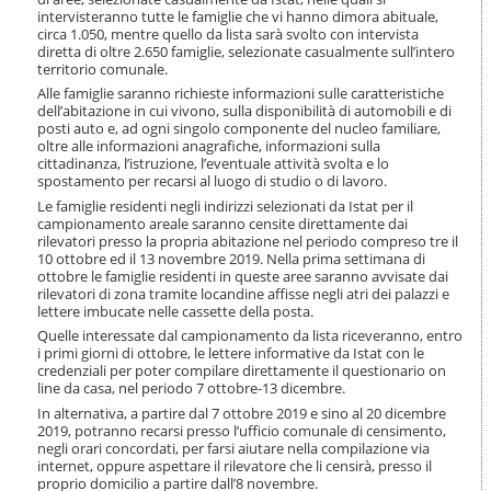
i
intervisteranno tutte le famiglie che vi hanno dimora abituale,
o
circa 1.050, mentre quello da lista sarà svolto con intervista
n
diretta di oltre 2.650 famiglie, selezionate casualmente sull’intero
e
territorio comunale.
Alle famiglie saranno richieste informazioni sulle caratteristiche
dell’abitazione in cui vivono, sulla disponibilità di automobili e di
posti auto e, ad ogni singolo componente del nucleo familiare,
oltre alle informazioni anagrafiche, informazioni sulla
cittadinanza, l’istruzione, l’eventuale attività svolta e lo
spostamento per recarsi al luogo di studio o di lavoro.
Le famiglie residenti negli indirizzi selezionati da Istat per il
campionamento areale saranno censite direttamente dai
rilevatori presso la propria abitazione nel periodo compreso tre il
10 ottobre ed il 13 novembre 2019. Nella prima settimana di
ottobre le famiglie residenti in queste aree saranno avvisate dai
rilevatori di zona tramite locandine affisse negli atri dei palazzi e
lettere imbucate nelle cassette della posta.
Quelle interessate dal campionamento da lista riceveranno, entro
i primi giorni di ottobre, le lettere informative da Istat con le
credenziali per poter compilare direttamente il questionario on
line da casa, nel periodo 7 ottobre-13 dicembre.
In alternativa, a partire dal 7 ottobre 2019 e sino al 20 dicembre
2019, potranno recarsi presso l’ufficio comunale di censimento,
negli orari concordati, per farsi aiutare nella compilazione via
internet, oppure aspettare il rilevatore che li censirà, presso il
proprio domicilio a partire dall’8 novembre.