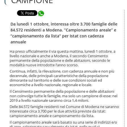
n
l
t
a
e
Condividi in WhatsApp
n
n
a
u
v
Da lunedì 1 ottobre, interessa oltre 3.700 famiglie delle
t
i
84.572 residenti a Modena. “Campionamento areale” e
i
g
“campionamento da lista” per Istat con cadenza
.
a
annuale
|
z
S
i
Ha preso ufficialmente il via questa mattina, lunedì 1 ottobre, a
a
o
livello nazionale e anche a Modena, il secondo Censimento
l
n
permanente della popolazione e delle abitazioni, secondo le
t
e
modalità nuove introdotte l’anno scorso.
a
Continua, infatti, la rilevazione, con cadenza annuale e non più
a
decennale, delle principali caratteristiche della popolazione
l
dimorante sul territorio e delle sue condizioni sociali ed
l
economiche a livello nazionale, regionale e locale.
a
Il Censimento permanente della popolazione e delle abitazioni
n
non coinvolge tutte le famiglie, ma solo un campione di esse: nel
a
2019 a livello nazionale saranno circa 1,4 miloni.
v
Delle 84.572 famiglie residenti nel Comune di Modena ne saranno
i
interessate circa 3.700 per le due attività previste da Istat:
g
campionamento areale e campionamento da lista.
a
Il campionamento areale sarà basato su una serie di indirizzi e/o
z
di aree, selezionate casualmente da Istat, nelle quali si