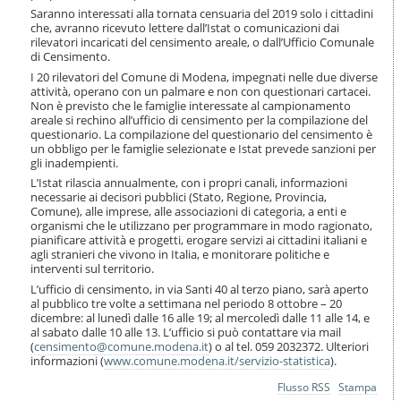
Saranno interessati alla tornata censuaria del 2019 solo i cittadini
che, avranno ricevuto lettere dall’Istat o comunicazioni dai
rilevatori incaricati del censimento areale, o dall’Ufficio Comunale
di Censimento.
I 20 rilevatori del Comune di Modena, impegnati nelle due diverse
attività, operano con un palmare e non con questionari cartacei.
Non è previsto che le famiglie interessate al campionamento
areale si rechino all’ufficio di censimento per la compilazione del
questionario. La compilazione del questionario del censimento è
un obbligo per le famiglie selezionate e Istat prevede sanzioni per
gli inadempienti.
L’Istat rilascia annualmente, con i propri canali, informazioni
necessarie ai decisori pubblici (Stato, Regione, Provincia,
Comune), alle imprese, alle associazioni di categoria, a enti e
organismi che le utilizzano per programmare in modo ragionato,
pianificare attività e progetti, erogare servizi ai cittadini italiani e
agli stranieri che vivono in Italia, e monitorare politiche e
interventi sul territorio.
L’ufficio di censimento, in via Santi 40 al terzo piano, sarà aperto
al pubblico tre volte a settimana nel periodo 8 ottobre – 20
dicembre: al lunedì dalle 16 alle 19; al mercoledì dalle 11 alle 14, e
al sabato dalle 10 alle 13. L’ufficio si può contattare via mail
(
censimento@comune.modena.it
) o al tel. 059 2032372. Ulteriori
informazioni (
www.comune.modena.it/servizio-statistica
).
Azioni
Flusso RSS
Stampa
sul