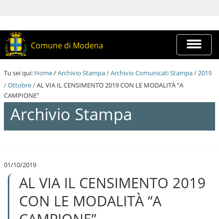
S
a
l
t
a
Espandi
Comune di Modena
a
barra
i
di
c
navigazi
Tu sei qui:
Home
/
Archivio Stampa
/
Archivio Comunicati Stampa
/
2019
o
n
/
Ottobre
/
AL VIA IL CENSIMENTO 2019 CON LE MODALITÀ “A
t
CAMPIONE”
e
Archivio Stampa
n
u
t
i
S
.
a
|
l
S
01/10/2019
t
a
AL VIA IL CENSIMENTO 2019
a
l
a
t
i
CON LE MODALITÀ “A
a
c
a
o
CAMPIONE”
l