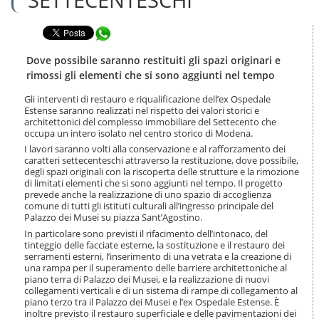
n
l
t
a
e
Condividi in WhatsApp
n
n
a
u
v
Dove possibile saranno restituiti gli spazi originari e
t
i
rimossi gli elementi che si sono aggiunti nel tempo
i
g
.
a
Gli interventi di restauro e riqualificazione dell’ex Ospedale
|
Estense saranno realizzati nel rispetto dei valori storici e
z
S
architettonici del complesso immobiliare del Settecento che
i
a
occupa un intero isolato nel centro storico di Modena.
o
l
n
I lavori saranno volti alla conservazione e al rafforzamento dei
t
caratteri settecenteschi attraverso la restituzione, dove possibile,
e
a
degli spazi originali con la riscoperta delle strutture e la rimozione
di limitati elementi che si sono aggiunti nel tempo. Il progetto
a
prevede anche la realizzazione di uno spazio di accoglienza
l
comune di tutti gli istituti culturali all’ingresso principale del
l
Palazzo dei Musei su piazza Sant’Agostino.
a
In particolare sono previsti il rifacimento dell’intonaco, del
n
tinteggio delle facciate esterne, la sostituzione e il restauro dei
a
serramenti esterni, l’inserimento di una vetrata e la creazione di
v
una rampa per il superamento delle barriere architettoniche al
i
piano terra di Palazzo dei Musei, e la realizzazione di nuovi
g
collegamenti verticali e di un sistema di rampe di collegamento al
a
piano terzo tra il Palazzo dei Musei e l’ex Ospedale Estense. È
z
inoltre previsto il restauro superficiale e delle pavimentazioni dei