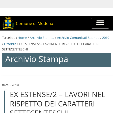
S
a
l
t
a
Espandi
Comune di Modena
a
barra
i
di
c
navigazi
Tu sei qui:
Home
/
Archivio Stampa
/
Archivio Comunicati Stampa
/
2019
o
n
/
Ottobre
/
EX ESTENSE/2 – LAVORI NEL RISPETTO DEI CARATTERI
t
SETTECENTESCHI
e
Archivio Stampa
n
u
t
i
S
.
a
|
l
S
04/10/2019
t
a
EX ESTENSE/2 – LAVORI NEL
a
l
a
t
i
RISPETTO DEI CARATTERI
a
c
a
o
SETTECENTESCHI
l