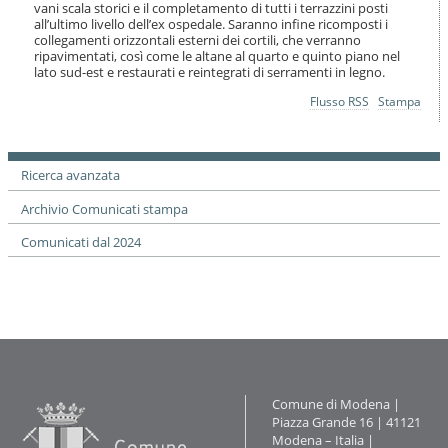
i
vani scala storici e il completamento di tutti i terrazzini posti
all’ultimo livello dell’ex ospedale. Saranno infine ricomposti i
o
collegamenti orizzontali esterni dei cortili, che verranno
n
ripavimentati, così come le altane al quarto e quinto piano nel
e
lato sud-est e restaurati e reintegrati di serramenti in legno.
Azioni
Flusso RSS
Stampa
sul
documento
Ricerca avanzata
Archivio Comunicati stampa
Comunicati dal 2024
Contatti
Comune di Modena |
Piazza Grande 16 | 41121
Modena – Italia |