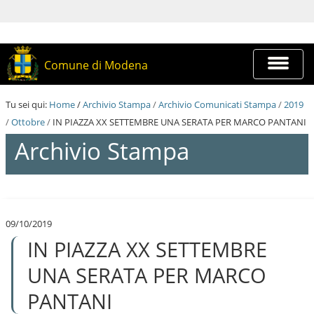
S
a
l
t
a
Espandi
Comune di Modena
a
barra
i
di
c
navigazi
Tu sei qui:
Home
/
Archivio Stampa
/
Archivio Comunicati Stampa
/
2019
o
n
/
Ottobre
/
IN PIAZZA XX SETTEMBRE UNA SERATA PER MARCO PANTANI
t
Archivio Stampa
e
n
u
t
S
i
a
.
l
|
09/10/2019
t
S
IN PIAZZA XX SETTEMBRE
a
a
a
l
i
UNA SERATA PER MARCO
t
c
a
o
PANTANI
a
n
l