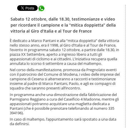
t
l
e
Condividi in WhatsApp
a
n
n
u
a
Sabato 12 ottobre, dalle 18.30, testimonianze e video
t
v
per ricordare il campione e la “mitica doppietta” della
i
i
vittoria al Giro d’Italia e al Tour de France
.
g
|
a
È dedicato a Marco Pantani e alla “mitica doppietta” della vittoria
S
z
nello stesso anno, era il 1998, al Giro d’Italia e al Tour de France,
a
i
l’evento in programma sabato 12 ottobre, a partire dalle 18.30, in
l
piazza XX Settembre, aperto a ingresso libero a tutti gli
o
t
appassionati di ciclismo e ai cittadini. L’iniziativa recupera quella
n
a
annullata lo scorso 6 settembre a causa del maltempo.
e
a
Nel corso della manifestazione, promossa da Pregnolato eventi
l
con il patrocinio del Comune di Modena, i video delle imprese del
l
campione di Cesena si alterneranno a racconti e testimonianze
insieme al padre di Marco Pantani, Paolo, e agli ex compagni di
a
squadra che saranno presenti all’incontro.
n
a
In programma anche una dimostrazione della fabbricazione del
Parmigiano Reggiano a cura del Caseificio 4 Madonne, mentre gli
v
appassionati potranno acquistare una maglietta dedicata a
i
Pantani (che è possibile prenotare telefonando al numero 335
g
394196).
a
In caso di maltempo, l’appuntamento sarà spostato a una data
z
da definirsi.
i