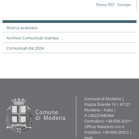
o
Azioni
Flusso RSS
Stampa
n
sul
e
documento
Ricerca avanzata
Archivio Comunicati stampa
Comunicati dal 2024
Contatti
Comune di Modena |
Piazza Grande 16 | 41121
Modena – Italia |
P.I.00221940364
Centralino: +39-059-20311
Ufficio Relazioni con il
Pubblico: +39-059-20312 |
mail: