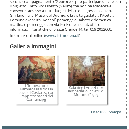
senza accompagnamento (2 euro) e si può partecipare anche con
i
il biglietto unico Sito Unesco (6 euro) che non ha scadenza e
o
consente l’accesso a tutti i luoghi del sito: l'ingresso alla Torre
n
Ghirlandina, ai Musei del Duomo, e la visita guidata all'Acetaia
e
Comunale (aperta i venerdì pomeriggio, sabato e domenica
mattina e pomeriggio, previa iscrizione allo Iat, ufficio
informazioni turistiche di piazza Grande 14, tel. 059 2032660.
Informazioni online (
www.visitmodena.it
).
Galleria immagini
L'Imperatore
Sala degli Arazzi con
Barbarossa firma la
lampadario in vetri di
pace di Costanza con
Murano (2).jpg
i rappresentanti dei
Comuni.jpg
Azioni
Flusso RSS
Stampa
sul
documento