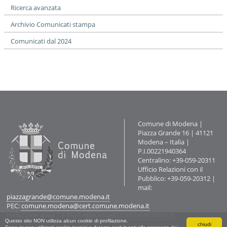
Ricerca avanzata
Archivio Comunicati stampa
Comunicati dal 2024
Contatti
Comune di Modena |
Piazza Grande 16 | 41121
Modena – Italia |
P.I.00221940364
Centralino: +39-059-20311
Ufficio Relazioni con il
Pubblico: +39-059-20312 |
mail:
piazzagrande@comune.modena.it
PEC:
comune.modena@cert.comune.modena.it
Redazione www
| E-Mail:
retecivica@comune.modena.it
Questo sito NON utilizza alcun cookie di profilazione.
chiudi