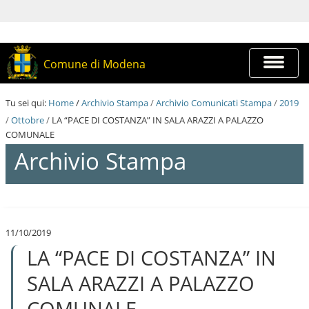
S
a
l
t
a
Espandi
Comune di Modena
a
barra
i
di
c
navigazi
Tu sei qui:
Home
/
Archivio Stampa
/
Archivio Comunicati Stampa
/
2019
o
n
/
Ottobre
/
LA “PACE DI COSTANZA” IN SALA ARAZZI A PALAZZO
t
COMUNALE
e
Archivio Stampa
n
u
t
i
S
.
a
|
l
S
11/10/2019
t
a
LA “PACE DI COSTANZA” IN
a
l
a
t
i
SALA ARAZZI A PALAZZO
a
c
a
o
COMUNALE
l