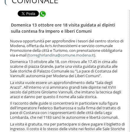
n
l
t
a
e
Condividi in WhatsApp
n
n
a
u
v
Domenica 13 ottobre ore 18 visita guidata ai dipinti
t
i
sulla contesa fra Impero e liberi Comuni
i
g
.
a
Nuova opportunità per approfondire i tesori del centro storico di
|
Modena, offerta da Ar/s Archeosistemi e servizio comunale
z
S
Promozione della città e Turismo, con prenotazione obbligatoria
i
a
via e-mail (
torreghirlandina@comune.modena.it
).
o
l
n
Domenica 13 ottobre alle 18, con ritrovo alle 17.45 in cima allo
t
scalone di piazza Grande, parte una visita guidata gratuita alle
e
a
Sale storiche di Palazzo Comunale su “La pace di Costanza del
Vannulli: autonomia per Modena dei Liberi Comuni”.
a
l
La visita vuole essere un approfondimento della “Sala degli
l
Arazzi”. All'interno vi si ammirano grandi tele dipinte nel XVIII
a
secolo dal pittore Girolamo Vannulli, che imitano la tecnica degli
arazzi e danno per questo il nome alla sala storica.
n
a
Il racconto delle guide si concentrerà in particolare sulla figura
v
dell'imperatore Federico Barbarossa e sulla firma del trattato di
pace di Costanza con i rappresentanti delle città della Lega
i
Lombarda, che nel 1183 sancì le autonomie e libertà comunali.
g
a
La visita è gratuita, ma per partecipare si deve pagare il biglietto di
ingresso. Il costo è lo stesso delle visite nei festivi alle Sale Storiche
z