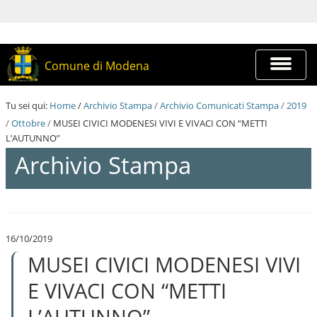
S
a
l
t
a
Espandi
Comune di Modena
a
barra
i
di
c
navigazi
Tu sei qui:
Home
/
Archivio Stampa
/
Archivio Comunicati Stampa
/
2019
o
n
/
Ottobre
/
MUSEI CIVICI MODENESI VIVI E VIVACI CON “METTI
t
L’AUTUNNO”
e
Archivio Stampa
n
u
t
i
S
.
a
|
l
S
16/10/2019
t
a
MUSEI CIVICI MODENESI VIVI
a
l
a
t
i
E VIVACI CON “METTI
a
c
a
o
L’AUTUNNO”
l