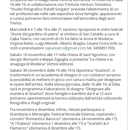
16 alle 19, in collaborazione con l'Istituto Venturi, l’iniziativa
“Studio fotografico fratelli Sorgato” prevede l’allestimento di un
set professionale nelle sale espositive dove famiglie, appassionati
e curiosi potranno farsi immortalare nell'atmosfera degli anni
Trenta.
Mercoledì 6 e 7 alle 19 e alle 21 saranno riproposte le visite teatrali
"Storie dal giardino di pietra" al cimitero di San Cataldo a cura di
Cajka Teatro, con racconti di chi ha fatto la storia di Modena:
Virginia Reiter, Luigi Albinelli, Alberto Braglia, Cesare Costa (info su
costi e prenotazioni
cajkateatro@gmail.com
; tel. 3450851765).
Sabato 16 novembre alle 17 nella chiesa di Sant'Agostino, con
Giorgio Bonsanti e Beppe Zagaglia si presenta “Le chiese e la
sinagoga di Modena” (Artioli editore).
Sabato 30 novembre dalle 10 alle 19 la Gipsoteca “Graziosi”, si
trasformerà in un'accademia di disegno in cui i visitatori avranno
la possibilità di mettersi in gioco con carta e matita per disegnare
le opere dell'artista. Nella stessa giornata, dalle 16 alle 19, al Dida
sarà in programma il laboratorio di disegno “Disegnare alla
maniera di Graziosi” dove famiglie e bambini dai 6 ai 12 anni
potranno sperimentare la tecnica utilizzata dall'artista utilizzando
fotografie e ritagli originali.
Tra novembre e dicembre, infine, i Musei partecipano a
Grandezze e Meraviglie, Festival Musicale Estense, ospitando i
concerti “Romantico Barocco” (domenica 24 novembre alle 17),
“A' l'Italiana” (domenica 1 dicembre alle 17) e “Scarlatti & il
Flamenco” (domenica 8 dicembre alle 17).