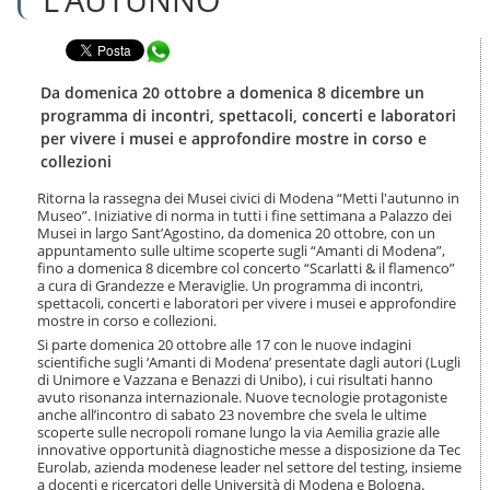
n
l
t
a
e
Condividi in WhatsApp
n
n
a
u
v
Da domenica 20 ottobre a domenica 8 dicembre un
t
i
programma di incontri, spettacoli, concerti e laboratori
i
g
per vivere i musei e approfondire mostre in corso e
.
a
collezioni
|
z
S
i
Ritorna la rassegna dei Musei civici di Modena “Metti l'autunno in
a
o
Museo”. Iniziative di norma in tutti i fine settimana a Palazzo dei
l
n
Musei in largo Sant’Agostino, da domenica 20 ottobre, con un
t
e
appuntamento sulle ultime scoperte sugli “Amanti di Modena”,
a
fino a domenica 8 dicembre col concerto “Scarlatti & il flamenco”
a
a cura di Grandezze e Meraviglie. Un programma di incontri,
l
spettacoli, concerti e laboratori per vivere i musei e approfondire
mostre in corso e collezioni.
l
a
Si parte domenica 20 ottobre alle 17 con le nuove indagini
n
scientifiche sugli ‘Amanti di Modena’ presentate dagli autori (Lugli
di Unimore e Vazzana e Benazzi di Unibo), i cui risultati hanno
a
avuto risonanza internazionale. Nuove tecnologie protagoniste
v
anche all’incontro di sabato 23 novembre che svela le ultime
i
scoperte sulle necropoli romane lungo la via Aemilia grazie alle
g
innovative opportunità diagnostiche messe a disposizione da Tec
a
Eurolab, azienda modenese leader nel settore del testing, insieme
z
a docenti e ricercatori delle Università di Modena e Bologna.