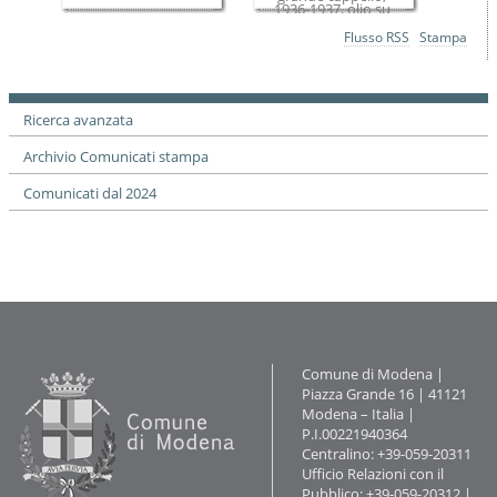
1936-1937, olio su
tela.jpg
Azioni
Flusso RSS
Stampa
sul
documento
Ricerca avanzata
Archivio Comunicati stampa
Comunicati dal 2024
Contatti
Comune di Modena |
Piazza Grande 16 | 41121
Modena – Italia |
P.I.00221940364
Centralino: +39-059-20311
Ufficio Relazioni con il
Pubblico: +39-059-20312 |