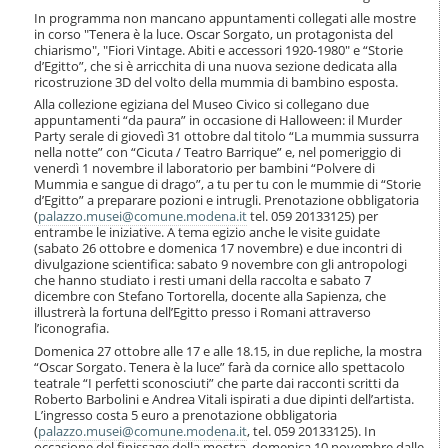
i
In programma non mancano appuntamenti collegati alle mostre
o
in corso "Tenera è la luce. Oscar Sorgato, un protagonista del
n
chiarismo", "Fiori Vintage. Abiti e accessori 1920-1980" e “Storie
e
d’Egitto”, che si è arricchita di una nuova sezione dedicata alla
ricostruzione 3D del volto della mummia di bambino esposta.
Alla collezione egiziana del Museo Civico si collegano due
appuntamenti “da paura” in occasione di Halloween: il Murder
Party serale di giovedì 31 ottobre dal titolo “La mummia sussurra
nella notte” con “Cicuta / Teatro Barrique” e, nel pomeriggio di
venerdì 1 novembre il laboratorio per bambini “Polvere di
Mummia e sangue di drago”, a tu per tu con le mummie di “Storie
d’Egitto” a preparare pozioni e intrugli. Prenotazione obbligatoria
(
palazzo.musei@comune.modena.it
tel. 059 20133125) per
entrambe le iniziative. A tema egizio anche le visite guidate
(sabato 26 ottobre e domenica 17 novembre) e due incontri di
divulgazione scientifica: sabato 9 novembre con gli antropologi
che hanno studiato i resti umani della raccolta e sabato 7
dicembre con Stefano Tortorella, docente alla Sapienza, che
illustrerà la fortuna dell’Egitto presso i Romani attraverso
l’iconografia.
Domenica 27 ottobre alle 17 e alle 18.15, in due repliche, la mostra
“Oscar Sorgato. Tenera è la luce” farà da cornice allo spettacolo
teatrale “I perfetti sconosciuti” che parte dai racconti scritti da
Roberto Barbolini e Andrea Vitali ispirati a due dipinti dell’artista.
L’ingresso costa 5 euro a prenotazione obbligatoria
(
palazzo.musei@comune.modena.it
, tel. 059 20133125). In
occasione del finissage della mostra, domenica 10 novembre dalle