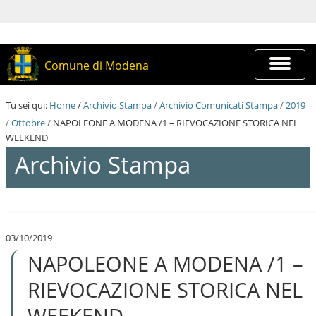
S
a
l
t
a
Espandi
Comune di Modena
a
barra
i
di
c
navigazi
Tu sei qui:
Home
/
Archivio Stampa
/
Archivio Comunicati Stampa
/
2019
o
n
/
Ottobre
/
NAPOLEONE A MODENA /1 – RIEVOCAZIONE STORICA NEL
t
WEEKEND
e
Archivio Stampa
n
u
t
i
S
.
a
|
l
S
03/10/2019
t
a
NAPOLEONE A MODENA /1 –
a
l
a
t
i
RIEVOCAZIONE STORICA NEL
a
c
a
o
WEEKEND
l