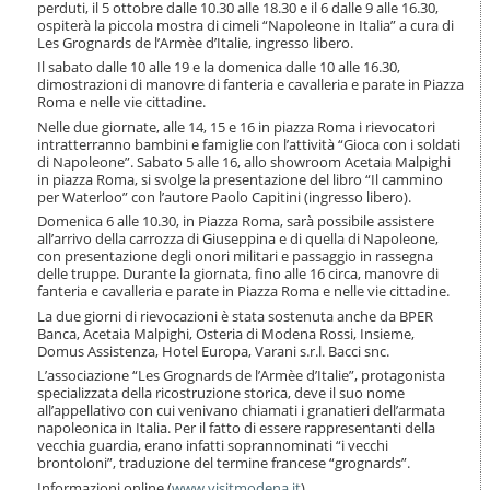
perduti, il 5 ottobre dalle 10.30 alle 18.30 e il 6 dalle 9 alle 16.30,
ospiterà la piccola mostra di cimeli “Napoleone in Italia” a cura di
Les Grognards de l’Armèe d’Italie, ingresso libero.
Il sabato dalle 10 alle 19 e la domenica dalle 10 alle 16.30,
dimostrazioni di manovre di fanteria e cavalleria e parate in Piazza
Roma e nelle vie cittadine.
Nelle due giornate, alle 14, 15 e 16 in piazza Roma i rievocatori
intratterranno bambini e famiglie con l’attività “Gioca con i soldati
di Napoleone”. Sabato 5 alle 16, allo showroom Acetaia Malpighi
in piazza Roma, si svolge la presentazione del libro “Il cammino
per Waterloo” con l’autore Paolo Capitini (ingresso libero).
Domenica 6 alle 10.30, in Piazza Roma, sarà possibile assistere
all’arrivo della carrozza di Giuseppina e di quella di Napoleone,
con presentazione degli onori militari e passaggio in rassegna
delle truppe. Durante la giornata, fino alle 16 circa, manovre di
fanteria e cavalleria e parate in Piazza Roma e nelle vie cittadine.
La due giorni di rievocazioni è stata sostenuta anche da BPER
Banca, Acetaia Malpighi, Osteria di Modena Rossi, Insieme,
Domus Assistenza, Hotel Europa, Varani s.r.l. Bacci snc.
L’associazione “Les Grognards de l’Armèe d’Italie”, protagonista
specializzata della ricostruzione storica, deve il suo nome
all’appellativo con cui venivano chiamati i granatieri dell’armata
napoleonica in Italia. Per il fatto di essere rappresentanti della
vecchia guardia, erano infatti soprannominati “i vecchi
brontoloni”, traduzione del termine francese “grognards”.
Informazioni online (
www.visitmodena.it
).