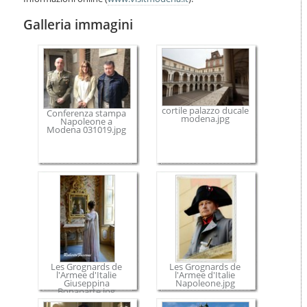
Galleria immagini
cortile palazzo ducale
Conferenza stampa
modena.jpg
Napoleone a
Modena 031019.jpg
Les Grognards de
Les Grognards de
l'Armee d'Italie
l'Armee d'Italie
Giuseppina
Napoleone.jpg
Bonaparte.jpg