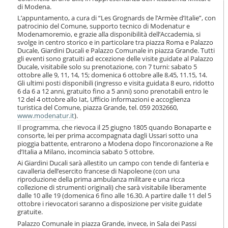
i
di Modena.
o
L’appuntamento, a cura di “Les Grognards de l’Armèe d’Italie”, con
n
patrocinio del Comune, supporto tecnico di Modenatur e
e
Modenamoremio, e grazie alla disponibilità dell’Accademia, si
svolge in centro storico e in particolare tra piazza Roma e Palazzo
Ducale, Giardini Ducali e Palazzo Comunale in piazza Grande. Tutti
gli eventi sono gratuiti ad eccezione delle visite guidate al Palazzo
Ducale, visitabile solo su prenotazione, con 7 turni: sabato 5
ottobre alle 9, 11, 14, 15; domenica 6 ottobre alle 8.45, 11.15, 14.
Gli ultimi posti disponibili (ingresso e visita guidata 8 euro, ridotto
6 da 6 a 12 anni, gratuito fino a 5 anni) sono prenotabili entro le
12 del 4 ottobre allo Iat, Ufficio informazioni e accoglienza
turistica del Comune, piazza Grande, tel. 059 2032660,
www.modenatur.it
).
Il programma, che rievoca il 25 giugno 1805 quando Bonaparte e
consorte, lei per prima accompagnata dagli Ussari sotto una
pioggia battente, entrarono a Modena dopo l’incoronazione a Re
d’Italia a Milano, incomincia sabato 5 ottobre.
Ai Giardini Ducali sarà allestito un campo con tende di fanteria e
cavalleria dell’esercito francese di Napoleone (con una
riproduzione della prima ambulanza militare e una ricca
collezione di strumenti originali) che sarà visitabile liberamente
dalle 10 alle 19 (domenica 6 fino alle 16.30. A partire dalle 11 del 5
ottobre i rievocatori saranno a disposizione per visite guidate
gratuite.
Palazzo Comunale in piazza Grande, invece, in Sala dei Passi