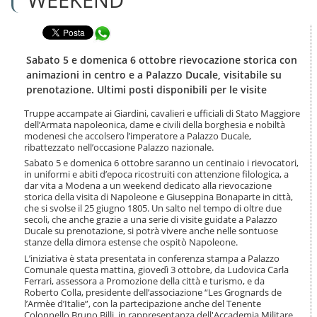
n
l
t
a
e
Condividi in WhatsApp
n
n
a
u
v
Sabato 5 e domenica 6 ottobre rievocazione storica con
t
i
animazioni in centro e a Palazzo Ducale, visitabile su
i
g
prenotazione. Ultimi posti disponibili per le visite
.
a
|
z
Truppe accampate ai Giardini, cavalieri e ufficiali di Stato Maggiore
S
i
dell’Armata napoleonica, dame e civili della borghesia e nobiltà
a
o
modenesi che accolsero l’imperatore a Palazzo Ducale,
l
ribattezzato nell’occasione Palazzo nazionale.
n
t
e
Sabato 5 e domenica 6 ottobre saranno un centinaio i rievocatori,
a
in uniformi e abiti d’epoca ricostruiti con attenzione filologica, a
a
dar vita a Modena a un weekend dedicato alla rievocazione
l
storica della visita di Napoleone e Giuseppina Bonaparte in città,
l
che si svolse il 25 giugno 1805. Un salto nel tempo di oltre due
secoli, che anche grazie a una serie di visite guidate a Palazzo
a
Ducale su prenotazione, si potrà vivere anche nelle sontuose
n
stanze della dimora estense che ospitò Napoleone.
a
L’iniziativa è stata presentata in conferenza stampa a Palazzo
v
Comunale questa mattina, giovedì 3 ottobre, da Ludovica Carla
i
Ferrari, assessora a Promozione della città e turismo, e da
g
Roberto Colla, presidente dell’associazione “Les Grognards de
a
l’Armèe d’Italie”, con la partecipazione anche del Tenente
z
Colonnello Bruno Billi, in rappresentanza dell'Accademia Militare