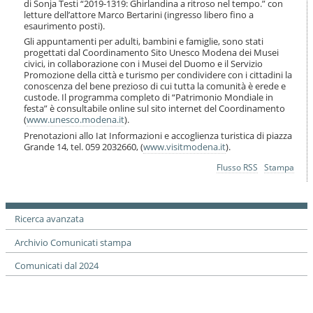
di Sonja Testi “2019-1319: Ghirlandina a ritroso nel tempo.” con
i
letture dell’attore Marco Bertarini (ingresso libero fino a
o
esaurimento posti).
n
Gli appuntamenti per adulti, bambini e famiglie, sono stati
e
progettati dal Coordinamento Sito Unesco Modena dei Musei
civici, in collaborazione con i Musei del Duomo e il Servizio
Promozione della città e turismo per condividere con i cittadini la
conoscenza del bene prezioso di cui tutta la comunità è erede e
custode. Il programma completo di “Patrimonio Mondiale in
festa” è consultabile online sul sito internet del Coordinamento
(
www.unesco.modena.it
).
Prenotazioni allo Iat Informazioni e accoglienza turistica di piazza
Grande 14, tel. 059 2032660, (
www.visitmodena.it
).
Azioni
Flusso RSS
Stampa
sul
documento
Ricerca avanzata
Archivio Comunicati stampa
Comunicati dal 2024