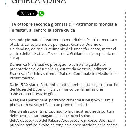
n
l
t
a
e
Condividi in WhatsApp
n
n
a
u
v
Il 6 ottobre seconda giornata di “Patrimonio mondiale
t
i
in festa”, al centro la Torre civica
i
g
.
a
Seconda giornata di “Patrimonio mondiale in festa” domenica 6
|
ottobre. La festa annuale per piazza Grande, Duomo e
z
S
Ghirlandina, dal 1997 Patrimonio dell’umanità Unesco, mette al
i
a
centro delle iniziative i 7 secoli della Ghirlandina (completata nel
o
1319).
l
n
t
Domenica 6 le iniziative proseguono con visite guidate su
e
a
prenotazione alle 10 e alle 11, curate da Rossella Cadignani e
Francesca Piccinini, sul tema “Palazzo Comunale tra Medioevo e
a
Rinascimento”.
l
l
Dalle 15.30 Marco Bertarini aspetta bambini e famiglie nel cortile
a
dei Musei del Duomo in via Lanfranco per la narrazione
“Ghirlandina a testa in giù”.
n
a
A seguire i partecipanti potranno cimentarsi nel gioco “La mia
v
piazza non ha segreti”, con un premio per tutti.
i
Mentre gli studenti ripropongono la dimostrazione di pulitura
g
delle pietre e “Mutinagame”, alle 17.30 nel Salone
a
dell’Arcivescovado del Palazzo Arcivescovile in corso Duomo, il
pubblico sarà coinvolto nell’originale presentazione della ricerca
z