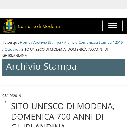
S
a
l
t
a
Espandi
Comune di Modena
a
barra
i
di
c
navigazi
Tu sei qui:
Home
/
Archivio Stampa
/
Archivio Comunicati Stampa
/
2019
o
n
/
Ottobre
/
SITO UNESCO DI MODENA, DOMENICA 700 ANNI DI
t
GHIRLANDINA
e
Archivio Stampa
n
u
t
i
S
.
a
|
l
S
05/10/2019
t
a
SITO UNESCO DI MODENA,
a
l
a
t
i
DOMENICA 700 ANNI DI
a
c
a
o
GHIRLANDINA
l