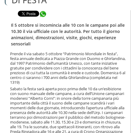
n
l
t
a
e
Condividi in WhatsApp
n
n
a
u
v
Il 5 ottobre si incomincia alle 10 con le campane poi alle
t
i
10.30 il via ufficiale con le autorità. Per tutto il giorno
i
g
animazioni, dimostrazioni, visite, giochi, esperienze
.
a
sensoriali
|
z
S
i
Prende il via sabato 5 ottobre “Patrimonio Mondiale in festa”,
a
o
festa annuale dedicata a Piazza Grande con Duomo e Ghirlandina,
l
n
dal 1997 Patrimonio dell’umanità Unesco, con tante iniziative
t
e
gratuite per condividere con i cittadini la conoscenza del bene
a
prezioso di cui tutta la comunità è erede e custode. Domenica 6 al
a
centro ci saranno i 700 anni della Ghirlandina (completata nel
l
1319)
l
Sabato la festa sarà aperta poco prima delle 10 da un’esibizione
a
con suono manuale delle campane, a cura dell’Unione campanari
n
modenesi “Alberto Corni”: in onore della torre campanaria più
importante della città il suono delle campane scandirà i vari
a
momenti delle due giornate, introducendo l’apertura ufficiale alla
v
presenza delle autorità alle 10.30 nella sede dell’Urp. I campanari
i
terranno poi dimostrazioni per il pubblico del metodo bolognese-
g
modenese, sabato alle 11.30, 15.30 e 23 e domenica in chiusura,
a
alle 19. Tra le suonate, due spettacoli itineranti, con ritrovo alla
z
Preda Ringadora alle 16 e alle 21, a cura di Crono Organizzazione