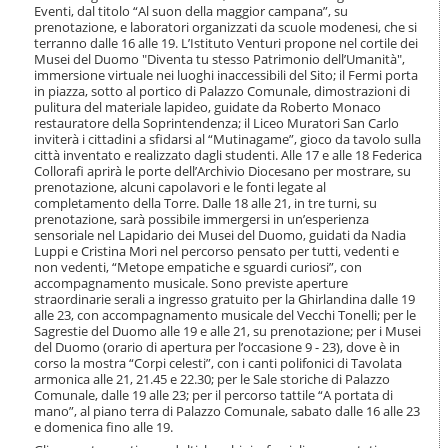
i
Eventi, dal titolo “Al suon della maggior campana”, su
o
prenotazione, e laboratori organizzati da scuole modenesi, che si
terranno dalle 16 alle 19. L’Istituto Venturi propone nel cortile dei
n
Musei del Duomo "Diventa tu stesso Patrimonio dell’Umanità",
e
immersione virtuale nei luoghi inaccessibili del Sito; il Fermi porta
in piazza, sotto al portico di Palazzo Comunale, dimostrazioni di
pulitura del materiale lapideo, guidate da Roberto Monaco
restauratore della Soprintendenza; il Liceo Muratori San Carlo
inviterà i cittadini a sfidarsi al “Mutinagame”, gioco da tavolo sulla
città inventato e realizzato dagli studenti. Alle 17 e alle 18 Federica
Collorafi aprirà le porte dell’Archivio Diocesano per mostrare, su
prenotazione, alcuni capolavori e le fonti legate al
completamento della Torre. Dalle 18 alle 21, in tre turni, su
prenotazione, sarà possibile immergersi in un’esperienza
sensoriale nel Lapidario dei Musei del Duomo, guidati da Nadia
Luppi e Cristina Mori nel percorso pensato per tutti, vedenti e
non vedenti, “Metope empatiche e sguardi curiosi”, con
accompagnamento musicale. Sono previste aperture
straordinarie serali a ingresso gratuito per la Ghirlandina dalle 19
alle 23, con accompagnamento musicale del Vecchi Tonelli; per le
Sagrestie del Duomo alle 19 e alle 21, su prenotazione; per i Musei
del Duomo (orario di apertura per l’occasione 9 - 23), dove è in
corso la mostra “Corpi celesti”, con i canti polifonici di Tavolata
armonica alle 21, 21.45 e 22.30; per le Sale storiche di Palazzo
Comunale, dalle 19 alle 23; per il percorso tattile “A portata di
mano”, al piano terra di Palazzo Comunale, sabato dalle 16 alle 23
e domenica fino alle 19.