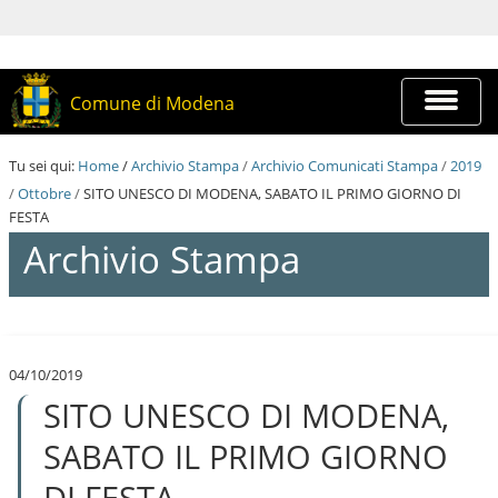
S
a
l
t
a
Espandi
Comune di Modena
a
barra
i
di
c
navigazi
Tu sei qui:
Home
/
Archivio Stampa
/
Archivio Comunicati Stampa
/
2019
o
n
/
Ottobre
/
SITO UNESCO DI MODENA, SABATO IL PRIMO GIORNO DI
t
FESTA
e
Archivio Stampa
n
u
t
i
S
.
a
|
l
S
04/10/2019
t
a
SITO UNESCO DI MODENA,
a
l
a
t
i
SABATO IL PRIMO GIORNO
a
c
a
o
DI FESTA
l