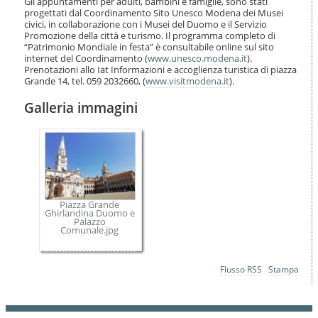
Gli appuntamenti per adulti, bambini e famiglie, sono stati
progettati dal Coordinamento Sito Unesco Modena dei Musei
civici, in collaborazione con i Musei del Duomo e il Servizio
Promozione della città e turismo. Il programma completo di
“Patrimonio Mondiale in festa” è consultabile online sul sito
internet del Coordinamento (
www.unesco.modena.it
).
Prenotazioni allo Iat Informazioni e accoglienza turistica di piazza
Grande 14, tel. 059 2032660, (
www.visitmodena.it
).
Galleria immagini
Piazza Grande
Ghirlandina Duomo e
Palazzo
Comunale.jpg
Azioni
Flusso RSS
Stampa
sul
documento