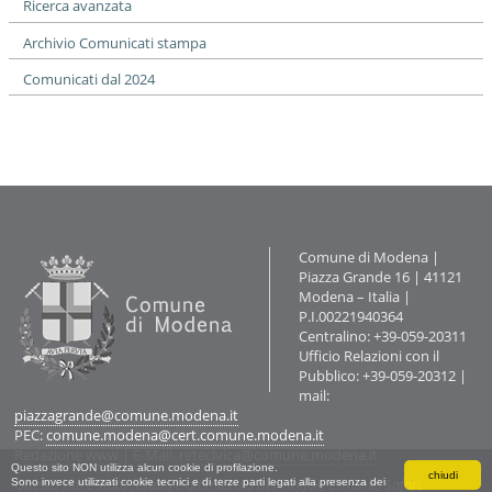
Ricerca avanzata
Archivio Comunicati stampa
Comunicati dal 2024
Contatti
Comune di Modena |
Piazza Grande 16 | 41121
Modena – Italia |
P.I.00221940364
Centralino: +39-059-20311
Ufficio Relazioni con il
Pubblico: +39-059-20312 |
mail:
piazzagrande@comune.modena.it
PEC:
comune.modena@cert.comune.modena.it
Redazione www
| E-Mail:
retecivica@comune.modena.it
Questo sito NON utilizza alcun cookie di profilazione.
chiudi
Questo sito è stato testato e ottimizzato per Firefox, Chrome, Safari,
Sono invece utilizzati cookie tecnici e di terze parti legati alla presenza dei