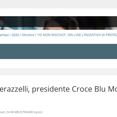
Stampa
/
2020
/
Ottobre
/
“IO NON RISCHIO”, ON LINE L’INIZIATIVA DI PROTE
Perazzelli, presidente Croce Blu 
eam, 54.90 MB (57569280 bytes)