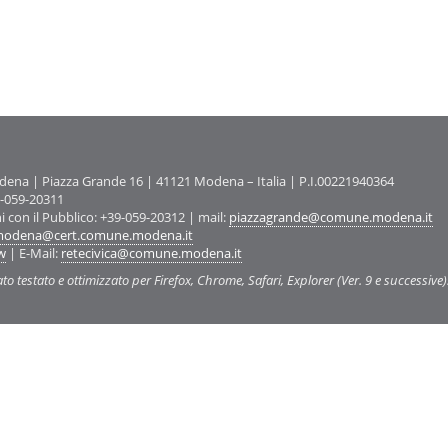
na | Piazza Grande 16 | 41121 Modena – Italia | P.I.00221940364
9-059-20311
ni con il Pubblico: +39-059-20312 | mail:
piazzagrande@comune.modena.it
odena@cert.comune.modena.it
w
| E-Mail:
retecivica@comune.modena.it
ato testato e ottimizzato per Firefox, Chrome, Safari, Explorer (Ver. 9 e successive)