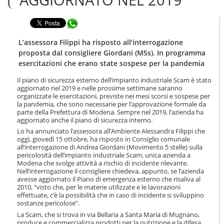
n
l
t
a
e
Condividi in WhatsApp
n
n
a
u
v
L’assessora Filippi ha risposto all’interrogazione
t
i
proposta dal consigliere Giordani (M5s). In programma
i
g
esercitazioni che erano state sospese per la pandemia
.
a
|
z
Il piano di sicurezza esterno dell’impianto industriale Scam è stato
S
i
aggiornato nel 2019 e nelle prossime settimane saranno
a
o
organizzate le esercitazioni, previste nei mesi scorsi e sospese per
l
la pandemia, che sono necessarie per l’approvazione formale da
n
t
parte della Prefettura di Modena. Sempre nel 2019, l’azienda ha
e
a
aggiornato anche il piano di sicurezza interno.
a
Lo ha annunciato l’assessora all’Ambiente Alessandra Filippi che
l
oggi, giovedì 15 ottobre, ha risposto in Consiglio comunale
l
all’interrogazione di Andrea Giordani (Movimento 5 stelle) sulla
pericolosità dell’impianto industriale Scam, unica azienda a
a
Modena che svolge attività a rischio di incidente rilevante.
n
Nell’interrogazione il consigliere chiedeva, appunto, se l’azienda
a
avesse aggiornato il Piano di emergenza esterno che risaliva al
v
2010, “visto che, per le materie utilizzate e le lavorazioni
i
effettuate, c’è la possibilità che in caso di incidente si sviluppino
g
sostanze pericolose”.
a
La Scam, che si trova in via Bellaria a Santa Maria di Mugnano,
z
produce e commercializza prodotti per la nutrizione e la difesa