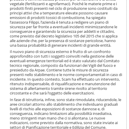
i
vegetale (fertilizzanti e agrofarmaci). Poiché le materie prime e i
o
prodotti finiti presenti nel ciclo di produzione sono costituiti da
n
principi attivi che a temperature elevate possono causare
emissioni di prodotti tossici di combustione, ha spiegato
e
l’assessora Filippi, l’azienda è tenuta a redigere un piano di
sicurezza per far fronte a eventuali incidenti minimizzandone le
conseguenze e garantendo la sicurezza per addetti e cittadini,
come previsto dal decreto legislativo 105 del 2015 che si applica
alle aziende che, per la presenza di sostanze pericolose, hanno
una bassa probabilità di generare incidenti di grande entità.
Il nuovo piano di sicurezza esterno è frutto di un confronto
approfondito con tutti i soggetti coinvolti nella gestione delle
eventuali emergenze territoriali ed è stato valutato dal Comitato
tecnico regionale, composto da funzionari dei Vigili del fuoco e
presieduto da Arpae. Contiene tutte le misure di sicurezza
presenti nello stabilimento e le norme comportamentali in caso di
incidente. In questo contesto, Scam ha effettuato un intervento,
ritenuto indispensabile, di riqualificazione e manutenzione del
sistema di allertamento tramite sirene rivolto al territorio
circostante e che sarà l’oggetto delle esercitazioni.
In fase di istruttoria, infine, sono state rimodulate, riducendole, le
aree circolari attorno allo stabilimento che individuano graduali
livelli di rischio alle esposizioni di sostanze dannose e, di
conseguenza, indicano limitazioni alla possibilità insediativa,
meno stringenti man mano che ci si allontana. Le nuove
indicazioni, come previsto dalla normativa, sono state inviate ai
settori di Pianificazione territoriale e Edilizia del Comune.