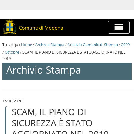
S
a
l
t
a
Espandi
Comune di Modena
a
barra
i
di
c
navigazi
Tu sei qui:
Home
/
Archivio Stampa
/
Archivio Comunicati Stampa
/
2020
o
n
/
Ottobre
/
SCAM, IL PIANO DI SICUREZZA È STATO AGGIORNATO NEL
t
2019
e
Archivio Stampa
n
u
t
i
S
.
a
|
l
S
15/10/2020
t
a
SCAM, IL PIANO DI
a
l
a
t
i
SICUREZZA È STATO
a
c
a
o
AGGIORNATO NEL 2019
l