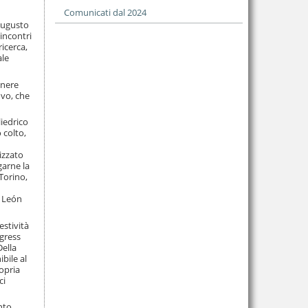
Comunicati dal 2024
Augusto
incontri
icerca,
ale
enere
ovo, che
liedrico
 colto,
izzato
garne la
 Torino,
y León
estività
ogress
Della
bile al
opria
ci
nto