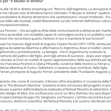
 per "Il Museo in diretta"
 alle 18.30 in diretta streaming con "Ritorno dall'Argentina. La donazione 
che i Musei civici di Modena hanno intitolato “Il Museo in diretta”: quattro 
ondividere le diverse dimensioni che caratterizzano i musei modenesi - fra r
se dalle sale museali, visibili liberamente sul sito internet dell’istituto cultur
@museicivicimodena.
cesca Piccinini – che accoglie la sfida della comunicazione a distanza per mant
 aperte e accessibili, con modalità capaci di coinvolgere anche a un pubblico nu
uti che raccontano quanto l’istituto è vivo e mantiene le sue funzioni”.
eo ha ricevuto dagli eredi di Augusto Cesare Ferrari (1871-1970), artista po
tigiosa Accademia Albertina e affermatosi in Argentina, dove si trasferì. Uomo
ttoriche e architettoniche. La famiglia - che in Argentina ha costituito la
emoria del padre e del figlio, anch'egli artista di successo - dopo aver organ
donato ai Civici un nucleo di opere rappresentativo della sua attività per le
rice Francesca Piccinini e Liliana Pittarello, curatrice della mostra su Ferrari a
emia Albertina di Torino. Dall’estero ci saranno due contributi: della figlia
o Ferrari, pronipote di Augusto Ferrari, presidente della “Fundación Augusto 
ento che, come di consueto, il Museo offre al pubblico in occasione delle f
ulse or The Museum-Machine ” presenta la fase conclusiva del progetto in pr
seo a partire dall’installazione realizzata al festival filosofia di settembre. 
 disegni di Alice, che confluiscono ora in un libro d’artista che sarà disponi
00 copie (stampa Gruppo FG, Savignano sul Panaro). L’artista racconterà la pr
ni, direttore scientifico del festival filosofia, e le curatrici dei Musei civi
nnaio alle 18.30, con “Da San Geminiano alla Cattedrale romanica”, appuntame