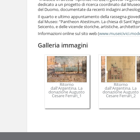
e
dedicato a un progetto di ricerca coordinato dal Museo p
del Duomo, documentate da recenti indagini archeolog
Il quarto e ultimo appuntamento della rassegna giovedì
dal Museo: “Pantheon Atestinum. La chiesa di Sant'Agost
Seicento, e delle vicende storiche, artistiche, architetto
Informazioni online sul sito web (
www.museicivici.mode
Galleria immagini
Ritorno
Ritorno
dall'Argentina. La
dall'Argentina. La
donazione Augusto
donazione Augusto
Cesare Ferrari_1
Cesare Ferrari_2
Azioni
sul
documento