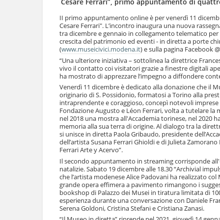
Cesare Ferrari”, primo appuntamento di quattro
l
u
a
t
II primo appuntamento online è per venerdì 11 dicembre
n
Cesare Ferrari". L’incontro inaugura una nuova rassegna 
i
a
tra dicembre e gennaio in collegamento telematico per c
.
v
crescita del patrimonio ed eventi - in diretta a porte chiu
|
(
www.museicivici.modena.it
) e sulla pagina Facebook 
i
S
g
“Una ulteriore iniziativa – sottolinea la direttrice Fran
a
a
vivo il contatto coi visitatori grazie a finestre digitali
l
ha mostrato di apprezzare l’impegno a diffondere conten
z
t
i
Venerdì 11 dicembre è dedicato alla donazione che il Mus
a
o
originario di S. Possidonio, formatosi a Torino alla pres
a
n
intraprendente e coraggioso, concepì notevoli imprese pi
l
Fondazione Augusto e Léon Ferrari, volta a tutelare la m
e
l
nel 2018 una mostra all'Accademia torinese, nel 2020 ha 
a
memoria alla sua terra di origine. Al dialogo tra la dirett
n
si unisce in diretta Paola Gribaudo, presidente dell’Accad
a
dell’artista Susana Ferrari Ghioldi e di Julieta Zamoran
Ferrari Arte y Acervo”.
v
i
Il secondo appuntamento in streaming corrisponde all'ev
g
natalizie. Sabato 19 dicembre alle 18.30 “Archivial imp
che l’artista modenese Alice Padovani ha realizzato col Mu
a
grande opera effimera a pavimento rimangono i suggestivi
z
bookshop di Palazzo dei Musei in tiratura limitata di 1
i
esperienza durante una conversazione con Daniele Francesco
o
Serena Goldoni, Cristina Stefani e Cristiana Zanasi.
n
“Il Museo in diretta” riprende nel 2021, giovedì 14 ge