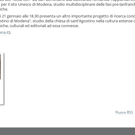
er il sito Unesco di Modena, studio multidisciplinare delle fasi pre-lanfran
iche.
 21 gennaio alle 18.30 presenta un altro importante progetto di ricerca con
ino di Modena”, studio della chiesa di sant’Agostino nella cultura estense 
niche, culturali ed editoriali ad essa connesse.
na.it
).
Flusso RSS