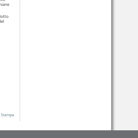
chiane
dotto
del
Stampa