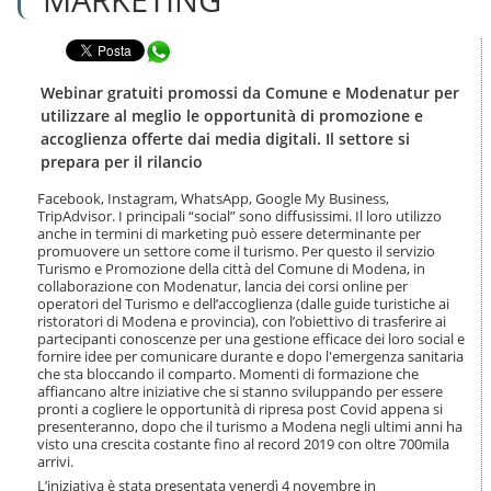
n
l
t
a
e
Condividi in WhatsApp
n
n
a
u
v
Webinar gratuiti promossi da Comune e Modenatur per
t
i
utilizzare al meglio le opportunità di promozione e
i
g
accoglienza offerte dai media digitali. Il settore si
.
a
prepara per il rilancio
|
z
S
i
Facebook, Instagram, WhatsApp, Google My Business,
a
o
TripAdvisor. I principali “social” sono diffusissimi. Il loro utilizzo
l
n
anche in termini di marketing può essere determinante per
t
e
promuovere un settore come il turismo. Per questo il servizio
a
Turismo e Promozione della città del Comune di Modena, in
a
collaborazione con Modenatur, lancia dei corsi online per
l
operatori del Turismo e dell’accoglienza (dalle guide turistiche ai
ristoratori di Modena e provincia), con l’obiettivo di trasferire ai
l
partecipanti conoscenze per una gestione efficace dei loro social e
a
fornire idee per comunicare durante e dopo l'emergenza sanitaria
n
che sta bloccando il comparto. Momenti di formazione che
a
affiancano altre iniziative che si stanno sviluppando per essere
v
pronti a cogliere le opportunità di ripresa post Covid appena si
i
presenteranno, dopo che il turismo a Modena negli ultimi anni ha
g
visto una crescita costante fino al record 2019 con oltre 700mila
a
arrivi.
z
L’iniziativa è stata presentata venerdì 4 novembre in