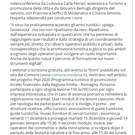
i
videoconferenza da Ludovica Carla Ferrari, assessora a Turismo e
o
promozione della città e da Giovanni Bertugli, dirigente del
servizio, con Francesca Soffici di Modenatur e Cristina Simone,
n
l’esperta selezionata per condurre i corsi.
e
“Il virus ha praticamente azzerato gli arrivi turistici– spiega
l’assessora - ma noi non ripartiamo da zero. Ripartiamo
dall'esperienza sviluppata in questi anni, che ha permesso di
raggiungere quei risultati e dalla strategia di un coordinamento
sempre più stretto tra i diversi operatori pubblici e privati, dalla
consapevolezza che la promozione turistica si gioca su più ambiti
e ognuno degli operatori può svolgere un ruolo importante.
Anche da questo nasce il percorso di formazione sui nuovi
strumenti digitali”.
I webinar a iscrizione gratuita, attraverso la “form” pubblicata sul
sito del Comune (
www.comune.modena.it
), rientrano nell'ambito
del progetto Ptpl 2020 (Programma turistico di promozione
locale) finanziato dalla Regione Emilia – Romagna. Possono
partecipare a ogni singola lezione 150 iscritti (uno per ogni
impresa interessata, che in caso di assenza potranno richiedere la
registrazione via email. Due i moduli di tre lezioni ciascuno, divisi
per tipologia dei partecipanti a cui ci si rivolge. Il primo - per
strutture ricettive, uffici turistici, associazioni di guide turistiche,
guide turistiche, musei, fornitori di servizi turistici
-
incomincia
venerdì 11 dicembre e prosegue martedi 15 dicembre e giovedì 14
gennaio sempre alle 15.30. Il secondo modulo, invece, per
operatori del commercio e della ristorazione, si svolgerà dopo il
periodo delle festività natalizie e di fine anno, alle 15.30 dei lunedì