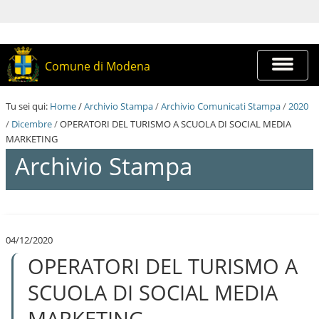
S
a
l
t
a
Espandi
Comune di Modena
a
barra
i
di
c
navigazi
Tu sei qui:
Home
/
Archivio Stampa
/
Archivio Comunicati Stampa
/
2020
o
n
/
Dicembre
/
OPERATORI DEL TURISMO A SCUOLA DI SOCIAL MEDIA
t
MARKETING
e
Archivio Stampa
n
u
t
i
S
.
a
|
l
S
04/12/2020
t
a
OPERATORI DEL TURISMO A
a
l
a
t
i
SCUOLA DI SOCIAL MEDIA
a
c
a
o
MARKETING
l