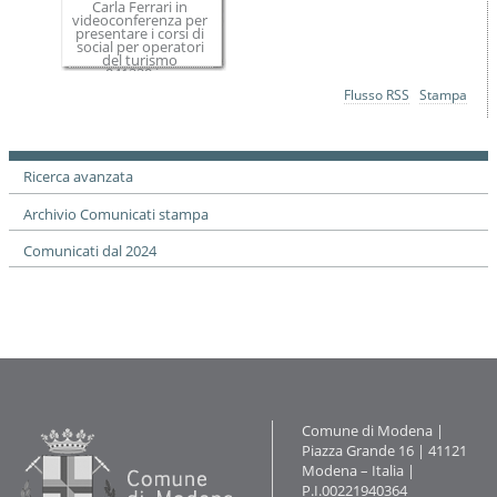
Carla Ferrari in
videoconferenza per
presentare i corsi di
social per operatori
del turismo
041220.jpg
Azioni
Flusso RSS
Stampa
sul
documento
Ricerca avanzata
Archivio Comunicati stampa
Comunicati dal 2024
Contatti
Comune di Modena |
Piazza Grande 16 | 41121
Modena – Italia |
P.I.00221940364