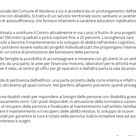
enza sociale del Comune di Modena a cui si accederà da un prolungamento dell’a
e con disabilità. Si tratta di un servizio territoriale socio sanitario a caratte
i di autosufficienza, che fornisce interventi a carattere educativo riabilitativo
tinata a sostituire il Centro attualmente in via Luosi, è frutto di una proget
sivi 550 metri quadrati e potrà ospitare fino a 25 persone. L’accoglienza sarà
volti a favorire il mantenimento e lo sviluppo di abilità nell'ambito cognitivo,
o potranno essere realizzati progetti individualizzati che propongano interve
ti in un'ottica di promozione del benessere della persona.
lle famiglie la possibilità di accompagnare e rimanere con gli utenti in un a
e, da una parte, le aree per l’esercizio motorio, laboratori per le attività man
per il relax; al centro gli uffici per gli operatori e dall’altra parta la sala da pra
de di pertinenza dell’edificio; una parte protetta della corte interna e infatti 
 attraverso gli spazi comuni. Nel giardino all’aperto potranno quindi proseg
e disabili creati per rispondere ai bisogni delle persone con disabilità grave
ssivamente sono 124 i posti disponibili. In attuazione della normativa nazion
te al recupero della persona e finalizzate al mantenimento nell'ambito familia
re il mantenimento e il recupero delle abilità residue, lo sviluppo di nuove
ali per garantire la cura e tutela della persona; ludico-ricreative tese ad ass
nteressi e svaghi.