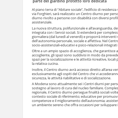
parte del giardino protetto loro dedicata
l
u
a
t
Al piano terra di “Abitare sociale”, l’edificio di resid
n
via Forghieri, sarà realizzato un Centro diurno per person
i
a
diurno rivolto a persone con disabilità con diversi profil
.
v
assistenziale.
|
i
La nuova struttura, polifunzionale e all’avanguardia, des
S
g
integrata con i Servizi sociali. Si estenderà per comples
a
a
giornaliera (dal lunedì al venerdì) e proporrà interventi 
l
dell'autonomia personale, sociale e affettiva. Nel Centr
z
t
socio-assistenziali-educativi e psico-relazionali integra
i
a
o
Oltre a un ampio spazio di accoglienza, che garantisce a
a
n
accogliente, gli spazi sono suddivisi in modo da preveder
l
spazi per la socializzazione e le attività ricreative, locali 
e
l
la relativa cucina.
a
Inoltre, il Centro diurno avrà accesso diretto all’area ver
n
esclusivamente agli ospiti del Centro che vi accederanno
a
sicurezza, le attività riabilitative e di socializzazione.
v
A Modena sono attualmente sei i Centri diurni per person
i
sostegno al lavoro di cura del nucleo familiare. Comple
g
regionale, il Centro diurno persegue finalità sociali vol
a
contesto sociale di riferimento; educative per promuove
z
competenze e il miglioramento dell’autonomia; assistenzi
i
un ambiente sereno che offra occasioni per sviluppare i
o
n