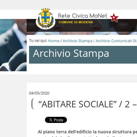
S
a
l
t
a
a
i
Tu sei qui:
Home
/
Archivio Stampa
/
Archivio Comunicati 
c
o
Archivio Stampa
n
t
e
n
S
u
a
t
l
i
t
.
a
04/05/2020
|
a
“ABITARE SOCIALE” / 
S
i
a
c
l
o
t
n
a
t
a
e
Al piano terra dell’edificio la nuova struttura 
l
n