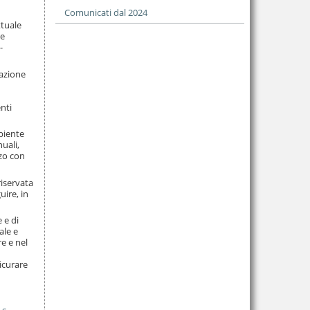
Comunicati dal 2024
ttuale
re
-
tazione
nti
mbiente
uali,
nzo con
riservata
uire, in
 e di
ale e
re e nel
icurare