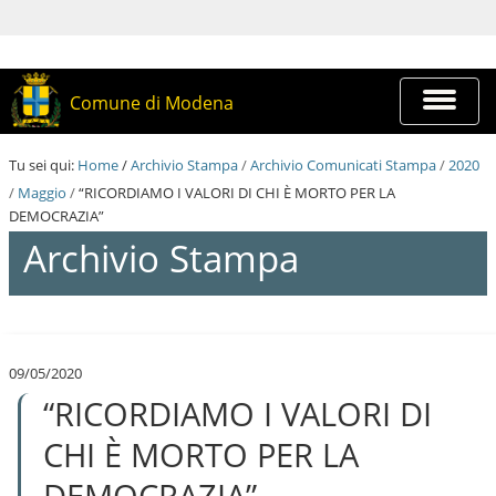
S
a
l
t
a
Espandi
Comune di Modena
a
barra
i
di
c
navigazi
Tu sei qui:
Home
/
Archivio Stampa
/
Archivio Comunicati Stampa
/
2020
o
n
/
Maggio
/
“RICORDIAMO I VALORI DI CHI È MORTO PER LA
t
DEMOCRAZIA”
e
Archivio Stampa
n
u
t
i
S
.
a
|
l
S
09/05/2020
t
a
“RICORDIAMO I VALORI DI
a
l
a
t
i
CHI È MORTO PER LA
a
c
a
o
DEMOCRAZIA”
l