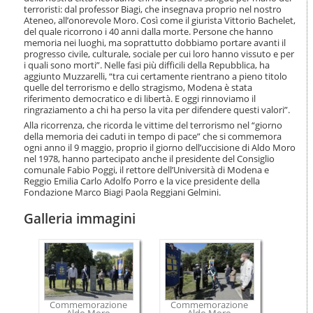
i
terroristi: dal professor Biagi, che insegnava proprio nel nostro
o
Ateneo, all’onorevole Moro. Così come il giurista Vittorio Bachelet,
n
del quale ricorrono i 40 anni dalla morte. Persone che hanno
memoria nei luoghi, ma soprattutto dobbiamo portare avanti il
e
progresso civile, culturale, sociale per cui loro hanno vissuto e per
i quali sono morti”. Nelle fasi più difficili della Repubblica, ha
aggiunto Muzzarelli, “tra cui certamente rientrano a pieno titolo
quelle del terrorismo e dello stragismo, Modena è stata
riferimento democratico e di libertà. E oggi rinnoviamo il
ringraziamento a chi ha perso la vita per difendere questi valori”.
Alla ricorrenza, che ricorda le vittime del terrorismo nel “giorno
della memoria dei caduti in tempo di pace” che si commemora
ogni anno il 9 maggio, proprio il giorno dell’uccisione di Aldo Moro
nel 1978, hanno partecipato anche il presidente del Consiglio
comunale Fabio Poggi, il rettore dell’Università di Modena e
Reggio Emilia Carlo Adolfo Porro e la vice presidente della
Fondazione Marco Biagi Paola Reggiani Gelmini.
Galleria immagini
Commemorazione
Commemorazione