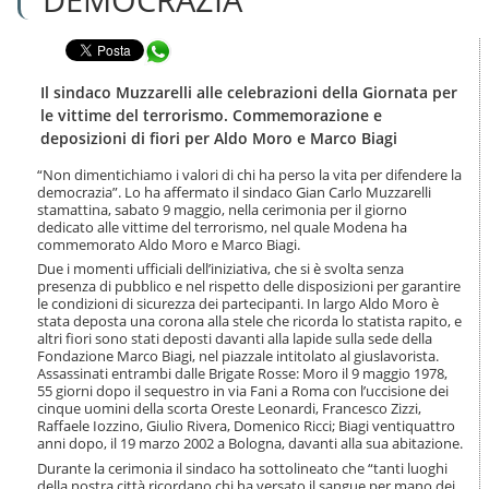
n
l
t
a
e
Condividi in WhatsApp
n
n
a
u
v
Il sindaco Muzzarelli alle celebrazioni della Giornata per
t
i
le vittime del terrorismo. Commemorazione e
i
g
deposizioni di fiori per Aldo Moro e Marco Biagi
.
a
|
z
“Non dimentichiamo i valori di chi ha perso la vita per difendere la
S
i
democrazia”. Lo ha affermato il sindaco Gian Carlo Muzzarelli
a
o
stamattina, sabato 9 maggio, nella cerimonia per il giorno
l
dedicato alle vittime del terrorismo, nel quale Modena ha
n
t
commemorato Aldo Moro e Marco Biagi.
e
a
Due i momenti ufficiali dell’iniziativa, che si è svolta senza
a
presenza di pubblico e nel rispetto delle disposizioni per garantire
l
le condizioni di sicurezza dei partecipanti. In largo Aldo Moro è
l
stata deposta una corona alla stele che ricorda lo statista rapito, e
altri fiori sono stati deposti davanti alla lapide sulla sede della
a
Fondazione Marco Biagi, nel piazzale intitolato al giuslavorista.
n
Assassinati entrambi dalle Brigate Rosse: Moro il 9 maggio 1978,
a
55 giorni dopo il sequestro in via Fani a Roma con l’uccisione dei
v
cinque uomini della scorta Oreste Leonardi, Francesco Zizzi,
i
Raffaele Iozzino, Giulio Rivera, Domenico Ricci; Biagi ventiquattro
g
anni dopo, il 19 marzo 2002 a Bologna, davanti alla sua abitazione.
a
Durante la cerimonia il sindaco ha sottolineato che “tanti luoghi
z
della nostra città ricordano chi ha versato il sangue per mano dei