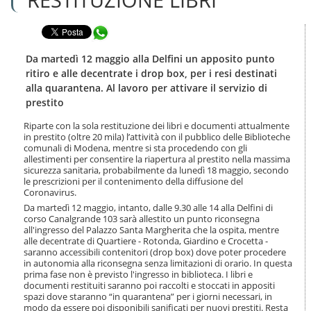
n
l
t
a
e
Condividi in WhatsApp
n
n
a
u
v
Da martedì 12 maggio alla Delfini un apposito punto
t
i
ritiro e alle decentrate i drop box, per i resi destinati
i
g
alla quarantena. Al lavoro per attivare il servizio di
.
a
prestito
|
z
S
i
Riparte con la sola restituzione dei libri e documenti attualmente
a
o
in prestito (oltre 20 mila) l’attività con il pubblico delle Biblioteche
l
n
comunali di Modena, mentre si sta procedendo con gli
t
e
allestimenti per consentire la riapertura al prestito nella massima
a
sicurezza sanitaria, probabilmente da lunedì 18 maggio, secondo
a
le prescrizioni per il contenimento della diffusione del
l
Coronavirus.
l
Da martedì 12 maggio, intanto, dalle 9.30 alle 14 alla Delfini di
a
corso Canalgrande 103 sarà allestito un punto riconsegna
n
all'ingresso del Palazzo Santa Margherita che la ospita, mentre
alle decentrate di Quartiere - Rotonda, Giardino e Crocetta -
a
saranno accessibili contenitori (drop box) dove poter procedere
v
in autonomia alla riconsegna senza limitazioni di orario. In questa
i
prima fase non è previsto l'ingresso in biblioteca. I libri e
g
documenti restituiti saranno poi raccolti e stoccati in appositi
a
spazi dove staranno “in quarantena” per i giorni necessari, in
z
modo da essere poi disponibili sanificati per nuovi prestiti. Resta