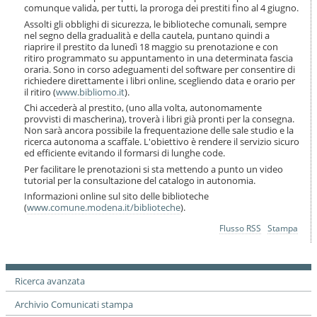
i
comunque valida, per tutti, la proroga dei prestiti fino al 4 giugno.
o
Assolti gli obblighi di sicurezza, le biblioteche comunali, sempre
n
nel segno della gradualità e della cautela, puntano quindi a
e
riaprire il prestito da lunedì 18 maggio su prenotazione e con
ritiro programmato su appuntamento in una determinata fascia
oraria. Sono in corso adeguamenti del software per consentire di
richiedere direttamente i libri online, scegliendo data e orario per
il ritiro (
www.bibliomo.it
).
Chi accederà al prestito, (uno alla volta, autonomamente
provvisti di mascherina), troverà i libri già pronti per la consegna.
Non sarà ancora possibile la frequentazione delle sale studio e la
ricerca autonoma a scaffale. L'obiettivo è rendere il servizio sicuro
ed efficiente evitando il formarsi di lunghe code.
Per facilitare le prenotazioni si sta mettendo a punto un video
tutorial per la consultazione del catalogo in autonomia.
Informazioni online sul sito delle biblioteche
(
www.comune.modena.it/biblioteche
).
Azioni
Flusso RSS
Stampa
sul
documento
Ricerca avanzata
Archivio Comunicati stampa