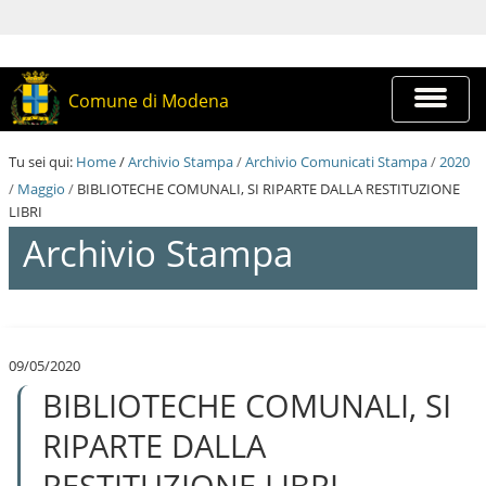
S
a
l
t
a
Espandi
Comune di Modena
a
barra
i
di
c
navigazi
Tu sei qui:
Home
/
Archivio Stampa
/
Archivio Comunicati Stampa
/
2020
o
n
/
Maggio
/
BIBLIOTECHE COMUNALI, SI RIPARTE DALLA RESTITUZIONE
t
LIBRI
e
Archivio Stampa
n
u
t
i
S
.
a
|
l
S
09/05/2020
t
a
BIBLIOTECHE COMUNALI, SI
a
l
a
t
i
RIPARTE DALLA
a
c
a
o
RESTITUZIONE LIBRI
l