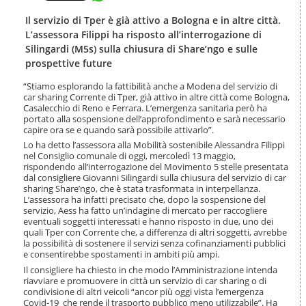
t
l
e
a
Il servizio di Tper è già attivo a Bologna e in altre città.
n
n
L’assessora Filippi ha risposto all’interrogazione di
u
a
Silingardi (M5s) sulla chiusura di Share’ngo e sulle
t
v
prospettive future
i
i
.
g
“Stiamo esplorando la fattibilità anche a Modena del servizio di
|
a
car sharing Corrente di Tper, già attivo in altre città come Bologna,
S
z
Casalecchio di Reno e Ferrara. L’emergenza sanitaria però ha
a
i
portato alla sospensione dell’approfondimento e sarà necessario
l
capire ora se e quando sarà possibile attivarlo”.
o
t
n
Lo ha detto l’assessora alla Mobilità sostenibile Alessandra Filippi
a
e
nel Consiglio comunale di oggi, mercoledì 13 maggio,
a
rispondendo all’interrogazione del Movimento 5 stelle presentata
l
dal consigliere Giovanni Silingardi sulla chiusura del servizio di car
l
sharing Share’ngo, che è stata trasformata in interpellanza.
L’assessora ha infatti precisato che, dopo la sospensione del
a
servizio, Aess ha fatto un’indagine di mercato per raccogliere
n
eventuali soggetti interessati e hanno risposto in due, uno dei
a
quali Tper con Corrente che, a differenza di altri soggetti, avrebbe
v
la possibilità di sostenere il servizi senza cofinanziamenti pubblici
i
e consentirebbe spostamenti in ambiti più ampi.
g
Il consigliere ha chiesto in che modo l’Amministrazione intenda
a
riavviare e promuovere in città un servizio di car sharing o di
z
condivisione di altri veicoli “ancor più oggi vista l’emergenza
i
Covid-19 che rende il trasporto pubblico meno utilizzabile”. Ha