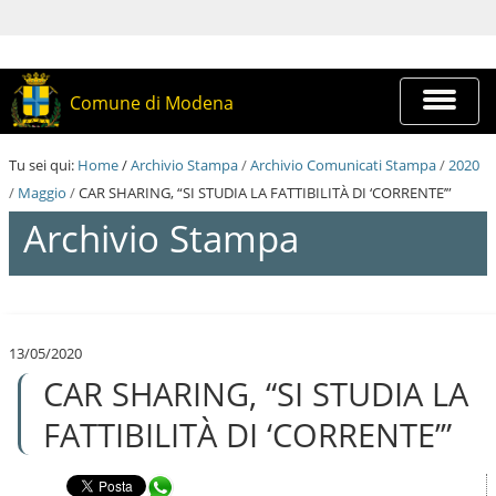
S
a
l
t
a
Espandi
Comune di Modena
a
barra
i
di
c
navigazi
Tu sei qui:
Home
/
Archivio Stampa
/
Archivio Comunicati Stampa
/
2020
o
n
/
Maggio
/
CAR SHARING, “SI STUDIA LA FATTIBILITÀ DI ‘CORRENTE’”
t
Archivio Stampa
e
n
u
t
S
i
a
.
l
|
13/05/2020
t
S
CAR SHARING, “SI STUDIA LA
a
a
a
l
i
FATTIBILITÀ DI ‘CORRENTE’”
t
c
a
o
a
n
Condividi in WhatsApp
l