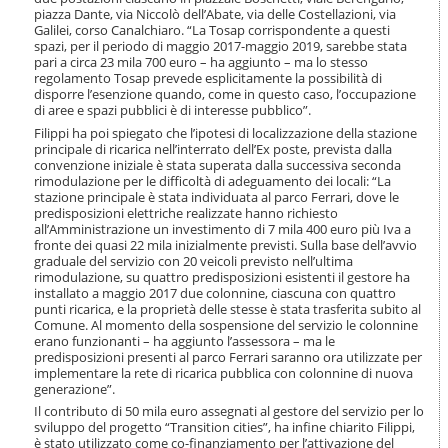
piazza Dante, via Niccolò dell’Abate, via delle Costellazioni, via
Galilei, corso Canalchiaro. “La Tosap corrispondente a questi
spazi, per il periodo di maggio 2017-maggio 2019, sarebbe stata
pari a circa 23 mila 700 euro – ha aggiunto – ma lo stesso
regolamento Tosap prevede esplicitamente la possibilità di
disporre l’esenzione quando, come in questo caso, l’occupazione
di aree e spazi pubblici è di interesse pubblico”.
Filippi ha poi spiegato che l’ipotesi di localizzazione della stazione
principale di ricarica nell’interrato dell’Ex poste, prevista dalla
convenzione iniziale è stata superata dalla successiva seconda
rimodulazione per le difficoltà di adeguamento dei locali: “La
stazione principale è stata individuata al parco Ferrari, dove le
predisposizioni elettriche realizzate hanno richiesto
all’Amministrazione un investimento di 7 mila 400 euro più Iva a
fronte dei quasi 22 mila inizialmente previsti. Sulla base dell’avvio
graduale del servizio con 20 veicoli previsto nell’ultima
rimodulazione, su quattro predisposizioni esistenti il gestore ha
installato a maggio 2017 due colonnine, ciascuna con quattro
punti ricarica, e la proprietà delle stesse è stata trasferita subito al
Comune. Al momento della sospensione del servizio le colonnine
erano funzionanti – ha aggiunto l’assessora – ma le
predisposizioni presenti al parco Ferrari saranno ora utilizzate per
implementare la rete di ricarica pubblica con colonnine di nuova
generazione”.
Il contributo di 50 mila euro assegnati al gestore del servizio per lo
sviluppo del progetto “Transition cities”, ha infine chiarito Filippi,
è stato utilizzato come co-finanziamento per l’attivazione del