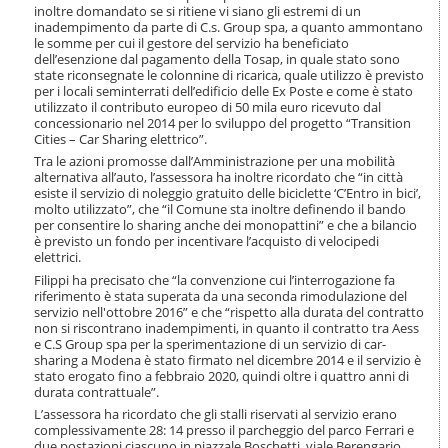
o
inoltre domandato se si ritiene vi siano gli estremi di un
n
inadempimento da parte di C.s. Group spa, a quanto ammontano
le somme per cui il gestore del servizio ha beneficiato
e
dell’esenzione dal pagamento della Tosap, in quale stato sono
state riconsegnate le colonnine di ricarica, quale utilizzo è previsto
per i locali seminterrati dell’edificio delle Ex Poste e come è stato
utilizzato il contributo europeo di 50 mila euro ricevuto dal
concessionario nel 2014 per lo sviluppo del progetto “Transition
Cities – Car Sharing elettrico”.
Tra le azioni promosse dall’Amministrazione per una mobilità
alternativa all’auto, l’assessora ha inoltre ricordato che “in città
esiste il servizio di noleggio gratuito delle biciclette ‘C’Entro in bici’,
molto utilizzato”, che “il Comune sta inoltre definendo il bando
per consentire lo sharing anche dei monopattini” e che a bilancio
è previsto un fondo per incentivare l’acquisto di velocipedi
elettrici.
Filippi ha precisato che “la convenzione cui l’interrogazione fa
riferimento è stata superata da una seconda rimodulazione del
servizio nell'ottobre 2016” e che “rispetto alla durata del contratto
non si riscontrano inadempimenti, in quanto il contratto tra Aess
e C.S Group spa per la sperimentazione di un servizio di car-
sharing a Modena è stato firmato nel dicembre 2014 e il servizio è
stato erogato fino a febbraio 2020, quindi oltre i quattro anni di
durata contrattuale”.
L’assessora ha ricordato che gli stalli riservati al servizio erano
complessivamente 28: 14 presso il parcheggio del parco Ferrari e
due postazioni ciascuno in piazzale Boschetti, viale Berengario,