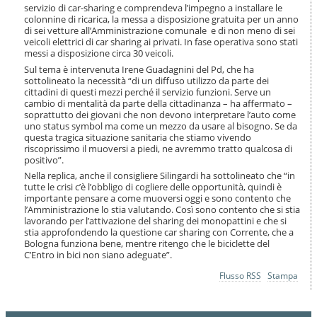
servizio di car-sharing e comprendeva l’impegno a installare le
colonnine di ricarica, la messa a disposizione gratuita per un anno
di sei vetture all’Amministrazione comunale e di non meno di sei
veicoli elettrici di car sharing ai privati. In fase operativa sono stati
messi a disposizione circa 30 veicoli.
Sul tema è intervenuta Irene Guadagnini del Pd, che ha
sottolineato la necessità “di un diffuso utilizzo da parte dei
cittadini di questi mezzi perché il servizio funzioni. Serve un
cambio di mentalità da parte della cittadinanza – ha affermato –
soprattutto dei giovani che non devono interpretare l’auto come
uno status symbol ma come un mezzo da usare al bisogno. Se da
questa tragica situazione sanitaria che stiamo vivendo
riscoprissimo il muoversi a piedi, ne avremmo tratto qualcosa di
positivo”.
Nella replica, anche il consigliere Silingardi ha sottolineato che “in
tutte le crisi c’è l’obbligo di cogliere delle opportunità, quindi è
importante pensare a come muoversi oggi e sono contento che
l’Amministrazione lo stia valutando. Così sono contento che si stia
lavorando per l’attivazione del sharing dei monopattini e che si
stia approfondendo la questione car sharing con Corrente, che a
Bologna funziona bene, mentre ritengo che le biciclette del
C’Entro in bici non siano adeguate”.
Azioni
Flusso RSS
Stampa
sul
documento