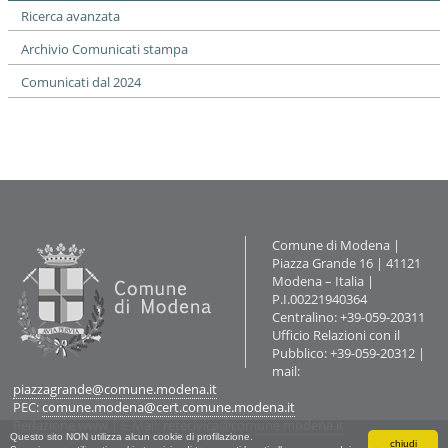
Ricerca avanzata
Archivio Comunicati stampa
Comunicati dal 2024
Contatti
Comune di Modena |
Piazza Grande 16 | 41121
Modena – Italia |
P.I.00221940364
Centralino: +39-059-20311
Ufficio Relazioni con il
Pubblico: +39-059-20312 |
mail:
piazzagrande@comune.modena.it
PEC:
comune.modena@cert.comune.modena.it
Redazione www
| E-Mail:
retecivica@comune.modena.it
Questo sito NON utilizza alcun cookie di profilazione.
chiudi