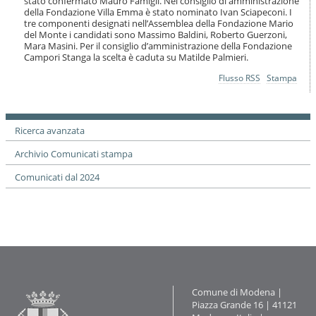
stato confermato Mauro Famigli. Nel consiglio di amministrazione
o
della Fondazione Villa Emma è stato nominato Ivan Sciapeconi. I
n
tre componenti designati nell’Assemblea della Fondazione Mario
e
del Monte i candidati sono Massimo Baldini, Roberto Guerzoni,
Mara Masini. Per il consiglio d’amministrazione della Fondazione
Campori Stanga la scelta è caduta su Matilde Palmieri.
Azioni
Flusso RSS
Stampa
sul
documento
Ricerca avanzata
Archivio Comunicati stampa
Comunicati dal 2024
Contatti
Comune di Modena |
Piazza Grande 16 | 41121