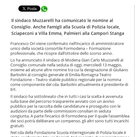
t
l
e
Condividi in WhatsApp
a
n
n
u
a
Il sindaco Muzzarelli ha comunicato le nomine al
t
v
Consiglio. Anche Famigli alla Scuola di Polizia locale,
i
i
Sciapeconi a Villa Emma, Palmieri alla Campori Stanga
.
g
|
a
Francesco Ori viene confermato nell’incarico di amministratore
S
z
unico della società consortile Formodena – Formazione
a
i
professionale, che ricopre dall’ottobre dello scorso anno.
l
o
Lo ha annunciato il sindaco di Modena Gian Carlo Muzzarelli al
t
n
Consiglio comunale nella seduta di oggi, mercoledì 13 maggio,
a
e
insieme ad alcune altre nomine tra cui la designazione di Giuliano
a
Barbolini al consiglio generale di Emilia-Romagna Teatro
l
Fondazione – Teatro stabile pubblico regionale per la nomina
l
come componente del cda. Barbolini attualmente è presidente di
Ert.
a
n
Il sindaco ha sottolineato che in tutti i casi la scelta è avvenuta
a
sulla base del percorso trasparente avviato con un avviso
pubblico per la raccolta delle candidature e proseguito con le
v
audizioni da parte delle commissioni consiliari in seduta
i
congiunta. A parte l’incarico di Formodena per il quale l’assemblea
g
dei soci potrà deliberare un compenso, gli altri sono tutti incarichi
a
gratuiti.
z
Nel cda della Fondazione Scuola interregionale di Polizia locale è
i