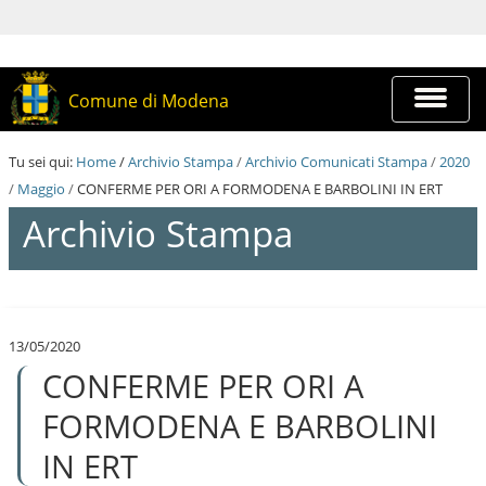
S
a
l
t
a
Espandi
Comune di Modena
a
barra
i
di
c
navigazi
Tu sei qui:
Home
/
Archivio Stampa
/
Archivio Comunicati Stampa
/
2020
o
n
/
Maggio
/
CONFERME PER ORI A FORMODENA E BARBOLINI IN ERT
t
Archivio Stampa
e
n
u
t
S
i
a
.
l
|
13/05/2020
t
S
CONFERME PER ORI A
a
a
a
l
i
FORMODENA E BARBOLINI
t
c
a
o
IN ERT
a
n
l