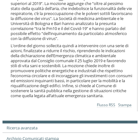
i
superiori al 2019”. La mozione aggiunge che “oltre al pessimo
o
stato della qualità dell’aria, che indebolisce la funzionalità delle vie
respiratorie, c’è la preoccupazione che le polveri sottili favoriscano
n
la diffusione dei virus". La Società di medicina ambientale e le
e
Università di Bologna e Bari hanno analizzato la presunta
correlazione “tra le Pm10 e il del Covid-19” e hanno parlato del
possibile effetto “dell’inquinamento da particolato atmosferico
con la diffusione di virus”.
L’ordine del giorno sollecita quindi a intervenire con una serie di
azioni, finalizzate a ridurre il rischio, riprendendo le indicazioni
della dichiarazione dell’Emergenza climatica e ambientale
approvata dal Consiglio comunale il 25 luglio 2019 e favorendo
stili di vita sani e sostenibili. La mozione chiede inoltre di
promuovere politiche energetiche e industriali che rispettino
l’economia circolare e di incoraggiare gli investimenti con consumi
ed emissioni inquinanti bassi, in particolare per la mobilità e la
riqualificazione degli edifici. Infine, si chiede al Comune di
sostenere la sanità pubblica nella gestione di situazioni critiche
come quella legata all’attuale emergenza sanitaria.
Azioni
Flusso RSS
Stampa
sul
documento
Ricerca avanzata
Archivio Comunicati stampa