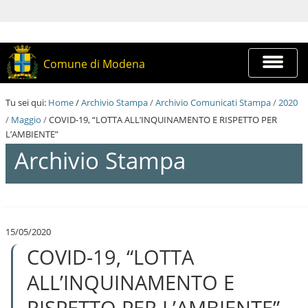
S
a
l
t
a
Espandi
Comune di Modena
a
barra
i
di
c
navigazi
Tu sei qui:
Home
/
Archivio Stampa
/
Archivio Comunicati Stampa
/
2020
o
n
/
Maggio
/
COVID-19, “LOTTA ALL’INQUINAMENTO E RISPETTO PER
t
L’AMBIENTE”
e
Archivio Stampa
n
u
t
i
S
.
a
|
l
S
15/05/2020
t
a
COVID-19, “LOTTA
a
l
a
t
i
ALL’INQUINAMENTO E
a
c
a
o
RISPETTO PER L’AMBIENTE”
l