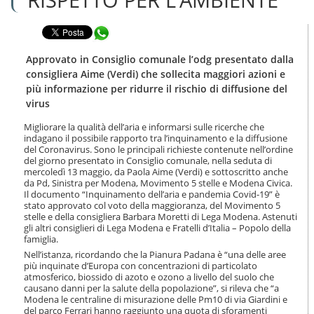
n
l
t
a
e
Condividi in WhatsApp
n
n
a
u
v
Approvato in Consiglio comunale l’odg presentato dalla
t
i
consigliera Aime (Verdi) che sollecita maggiori azioni e
i
g
più informazione per ridurre il rischio di diffusione del
.
a
virus
|
z
S
i
Migliorare la qualità dell’aria e informarsi sulle ricerche che
a
o
indagano il possibile rapporto tra l’inquinamento e la diffusione
l
n
del Coronavirus. Sono le principali richieste contenute nell’ordine
t
e
del giorno presentato in Consiglio comunale, nella seduta di
a
mercoledì 13 maggio, da Paola Aime (Verdi) e sottoscritto anche
a
da Pd, Sinistra per Modena, Movimento 5 stelle e Modena Civica.
l
Il documento “Inquinamento dell’aria e pandemia Covid-19” è
stato approvato col voto della maggioranza, del Movimento 5
l
stelle e della consigliera Barbara Moretti di Lega Modena. Astenuti
a
gli altri consiglieri di Lega Modena e Fratelli d’Italia – Popolo della
n
famiglia.
a
Nell’istanza, ricordando che la Pianura Padana è “una delle aree
v
più inquinate d’Europa con concentrazioni di particolato
i
atmosferico, biossido di azoto e ozono a livello del suolo che
g
causano danni per la salute della popolazione”, si rileva che “a
a
Modena le centraline di misurazione delle Pm10 di via Giardini e
z
del parco Ferrari hanno raggiunto una quota di sforamenti