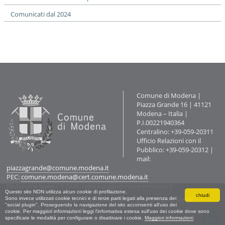
Comunicati dal 2024
Contatti
Comune di Modena |
Piazza Grande 16 | 41121
Modena – Italia |
P.I.00221940364
Centralino: +39-059-20311
Ufficio Relazioni con il
Pubblico: +39-059-20312 |
mail:
piazzagrande@comune.modena.it
PEC:
comune.modena@cert.comune.modena.it
Redazione www
| E-Mail:
retecivica@comune.modena.it
Questo sito NON utilizza alcun cookie di profilazione.
chiudi
Questo sito è stato testato e ottimizzato per Firefox, Chrome, Safari,
Sono invece utilizzati cookie tecnici e di terze parti legati alla presenza dei
"social plugin". Proseguendo la navigazione del sito acconsenti all'uso dei
Explorer (Ver. 9 e successive).
cookie. Per maggiori informazioni leggi l'informativa estesa sull'uso dei cookie dove sono
specificate le modalità per configurare o disattivare i cookie.
Maggiori informazioni