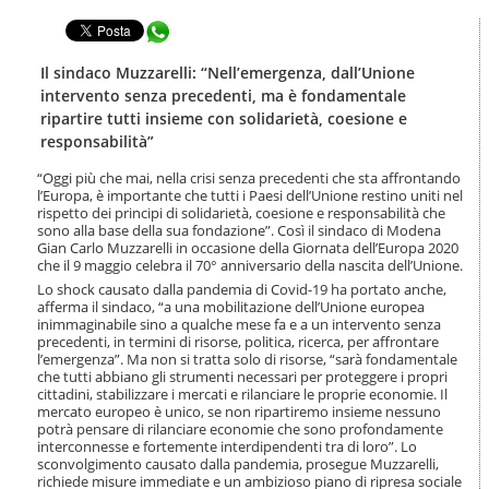
t
l
e
Condividi in WhatsApp
a
n
n
u
a
Il sindaco Muzzarelli: “Nell’emergenza, dall’Unione
t
v
intervento senza precedenti, ma è fondamentale
i
i
ripartire tutti insieme con solidarietà, coesione e
.
g
responsabilità”
|
a
S
z
“Oggi più che mai, nella crisi senza precedenti che sta affrontando
a
i
l’Europa, è importante che tutti i Paesi dell’Unione restino uniti nel
l
o
rispetto dei principi di solidarietà, coesione e responsabilità che
t
n
sono alla base della sua fondazione”. Così il sindaco di Modena
a
Gian Carlo Muzzarelli in occasione della Giornata dell’Europa 2020
e
a
che il 9 maggio celebra il 70° anniversario della nascita dell’Unione.
l
Lo shock causato dalla pandemia di Covid-19 ha portato anche,
l
afferma il sindaco, “a una mobilitazione dell’Unione europea
a
inimmaginabile sino a qualche mese fa e a un intervento senza
n
precedenti, in termini di risorse, politica, ricerca, per affrontare
l’emergenza”. Ma non si tratta solo di risorse, “sarà fondamentale
a
che tutti abbiano gli strumenti necessari per proteggere i propri
v
cittadini, stabilizzare i mercati e rilanciare le proprie economie. Il
i
mercato europeo è unico, se non ripartiremo insieme nessuno
g
potrà pensare di rilanciare economie che sono profondamente
a
interconnesse e fortemente interdipendenti tra di loro”. Lo
z
sconvolgimento causato dalla pandemia, prosegue Muzzarelli,
i
richiede misure immediate e un ambizioso piano di ripresa sociale