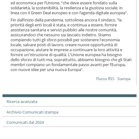
o
ed economica per l’Unione, “che deve essere fondato sulla
solidarietà, la sostenibilità, la resilienza e la giustizia sociale, in
n
linea con il Green Deal europeo e con l’agenda digitale europea”.
e
Fin dall’inizio della pandemia, sottolinea ancora il sindaco, “la
priorità degli enti locali è stata, e continua a essere, fornire
assistenza sanitaria e servizi pubblici alle nostre comunità,
assicurandoci che nessuno sia lasciato indietro. Stiamo
compiendo tutti gli sforzi possibili per sostenere l'economia
locale, salvare posti di lavoro, creare nuove opportunità di
occupazione, aiutare le imprese a continuare la loro attività e
fornire un'istruzione di qualità. L’Unione europea ha bisogno
dello sforzo di tutti ma, soprattutto, abbiamo bisogno che gli Stati
membri compiano un fondamentale passo avanti per l’Europa,
con nuove idee per una nuova Europa”.
Azioni
Flusso RSS
Stampa
sul
documento
Ricerca avanzata
Archivio Comunicati stampa
Comunicati dal 2024