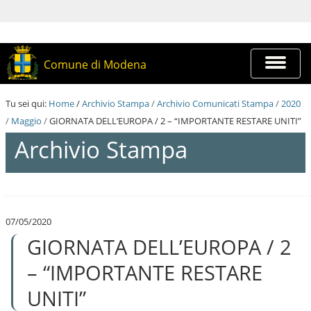
S
a
l
t
a
Espandi
Comune di Modena
a
barra
i
di
c
navigazi
Tu sei qui:
Home
/
Archivio Stampa
/
Archivio Comunicati Stampa
/
2020
o
n
/
Maggio
/
GIORNATA DELL’EUROPA / 2 – “IMPORTANTE RESTARE UNITI”
t
Archivio Stampa
e
n
u
t
S
i
a
.
l
|
07/05/2020
t
S
GIORNATA DELL’EUROPA / 2
a
a
a
l
i
– “IMPORTANTE RESTARE
t
c
a
o
UNITI”
a
n
l