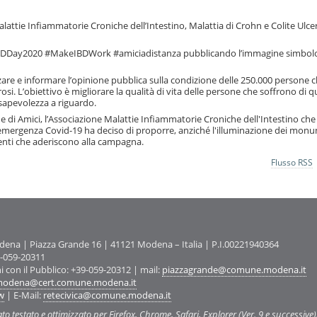
lattie Infiammatorie Croniche dell’Intestino, Malattia di Crohn e Colite Ulce
BDDay2020 #MakeIBDWork #amiciadistanza pubblicando l’immagine simbolo
are e informare l’opinione pubblica sulla condizione delle 250.000 persone c
rosi. L’obiettivo è migliorare la qualità di vita delle persone che soffrono di 
nsapevolezza a riguardo.
e di Amici, l’Associazione Malattie Infiammatorie Croniche dell'Intestino che
 l'emergenza Covid-19 ha deciso di proporre, anziché l'illuminazione dei monu
li enti che aderiscono alla campagna.
Flusso RSS
na | Piazza Grande 16 | 41121 Modena – Italia | P.I.00221940364
9-059-20311
ni con il Pubblico: +39-059-20312 | mail:
piazzagrande@comune.modena.it
odena@cert.comune.modena.it
w
| E-Mail:
retecivica@comune.modena.it
ato testato e ottimizzato per Firefox, Chrome, Safari, Explorer (Ver. 9 e successive)