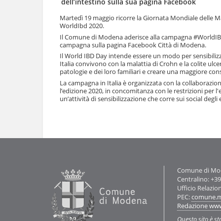
dell’intestino sulla sua pagina Facebook
l
u
a
t
Martedì 19 maggio ricorre la Giornata Mondiale delle Ma
n
WorldIbd 2020.
i
a
.
Il Comune di Modena aderisce alla campagna #WorldI
v
|
campagna sulla pagina Facebook Città di Modena.
i
S
Il World IBD Day intende essere un modo per sensibilizz
g
a
Italia convivono con la malattia di Crohn e la colite ulce
a
l
patologie e dei loro familiari e creare una maggiore co
z
t
La campagna in Italia è organizzata con la collaborazion
i
a
l’edizione 2020, in concomitanza con le restrizioni per
o
a
un’attività di sensibilizzazione che corre sui social deg
n
l
e
Azioni
l
sul
a
documento
n
a
v
i
g
Contatti
Comune di Mode
a
Centralino: +3
z
Ufficio Relazio
i
PEC:
comune.m
o
Redazione ww
n
Questo sito è st