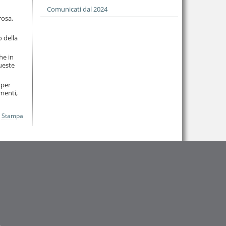
Comunicati dal 2024
rosa,
 della
he in
queste
 per
menti,
Stampa
.