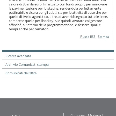
scorsi, il Comune ha effettuato sulla struttura un intervento del
valore di 35 mila euro, finanziato con fondi propri, per rinnovare
la pavimentazione per lo skating, rendendola perfettamente
pattinabile e sicura per gli atleti, sia per le attività di base che per
quelle di livello agonistico, oltre ad aver ridisegnato tutte le linee,
comprese quelle per l’hockey. Si è quindi lavorato col gestore
affinché, all’interno della programmazione, ci fossero spazi e
tempi anche per l’Amatori.
Azioni
Flusso RSS
Stampa
sul
documento
Ricerca avanzata
Archivio Comunicati stampa
Comunicati dal 2024
Contatti
Comune di Modena |