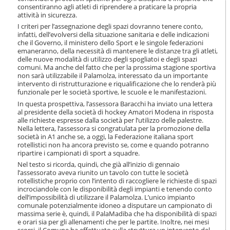
i
consentiranno agli atleti di riprendere a praticare la propria
o
attività in sicurezza.
n
I criteri per l’assegnazione degli spazi dovranno tenere conto,
e
infatti, dell’evolversi della situazione sanitaria e delle indicazioni
che il Governo, il ministero dello Sport e le singole federazioni
emaneranno, della necessità di mantenere le distanze tra gli atleti,
delle nuove modalità di utilizzo degli spogliatoi e degli spazi
comuni. Ma anche del fatto che per la prossima stagione sportiva
non sarà utilizzabile il Palamolza, interessato da un importante
intervento di ristrutturazione e riqualificazione che lo renderà più
funzionale per le società sportive, le scuole e le manifestazioni.
In questa prospettiva, l’assessora Baracchi ha inviato una lettera
al presidente della società di hockey Amatori Modena in risposta
alle richieste espresse dalla società per l’utilizzo delle palestre.
Nella lettera, l’assessora si congratulata per la promozione della
società in A1 anche se, a oggi, la Federazione italiana sport
rotellistici non ha ancora previsto se, come e quando potranno
ripartire i campionati di sport a squadre.
Nel testo si ricorda, quindi, che già all’inizio di gennaio
l’assessorato aveva riunito un tavolo con tutte le società
rotellistiche proprio con l’intento di raccogliere le richieste di spazi
incrociandole con le disponibilità degli impianti e tenendo conto
dell’impossibilità di utilizzare il Palamolza. L’unico impianto
comunale potenzialmente idoneo a disputare un campionato di
massima serie è, quindi, il PalaMadiba che ha disponibilità di spazi
e orari sia per gli allenamenti che per le partite. Inoltre, nei mesi