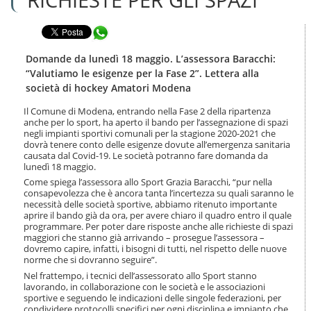
n
l
t
a
e
Condividi in WhatsApp
n
n
a
u
v
Domande da lunedì 18 maggio. L’assessora Baracchi:
t
i
“Valutiamo le esigenze per la Fase 2”. Lettera alla
i
g
società di hockey Amatori Modena
.
a
|
z
Il Comune di Modena, entrando nella Fase 2 della ripartenza
S
i
anche per lo sport, ha aperto il bando per l’assegnazione di spazi
a
o
negli impianti sportivi comunali per la stagione 2020-2021 che
l
dovrà tenere conto delle esigenze dovute all’emergenza sanitaria
n
t
causata dal Covid-19. Le società potranno fare domanda da
e
a
lunedì 18 maggio.
a
Come spiega l’assessora allo Sport Grazia Baracchi, “pur nella
l
consapevolezza che è ancora tanta l’incertezza su quali saranno le
l
necessità delle società sportive, abbiamo ritenuto importante
aprire il bando già da ora, per avere chiaro il quadro entro il quale
a
programmare. Per poter dare risposte anche alle richieste di spazi
n
maggiori che stanno già arrivando – prosegue l’assessora –
a
dovremo capire, infatti, i bisogni di tutti, nel rispetto delle nuove
v
norme che si dovranno seguire”.
i
Nel frattempo, i tecnici dell’assessorato allo Sport stanno
g
lavorando, in collaborazione con le società e le associazioni
a
sportive e seguendo le indicazioni delle singole federazioni, per
z
condividere protocolli specifici per ogni disciplina e impianto che