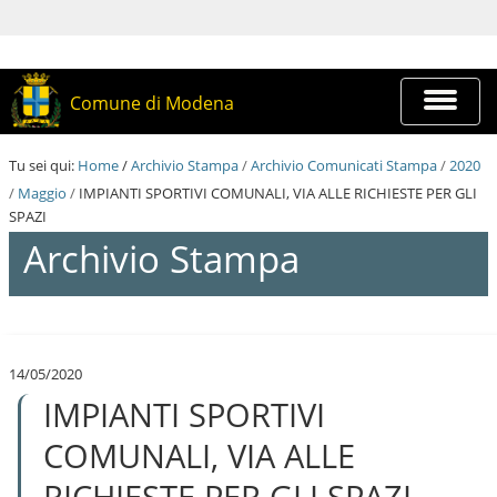
S
a
l
t
a
Espandi
Comune di Modena
a
barra
i
di
c
navigazi
Tu sei qui:
Home
/
Archivio Stampa
/
Archivio Comunicati Stampa
/
2020
o
n
/
Maggio
/
IMPIANTI SPORTIVI COMUNALI, VIA ALLE RICHIESTE PER GLI
t
SPAZI
e
Archivio Stampa
n
u
t
i
S
.
a
|
l
S
14/05/2020
t
a
IMPIANTI SPORTIVI
a
l
a
t
i
COMUNALI, VIA ALLE
a
c
a
o
RICHIESTE PER GLI SPAZI
l