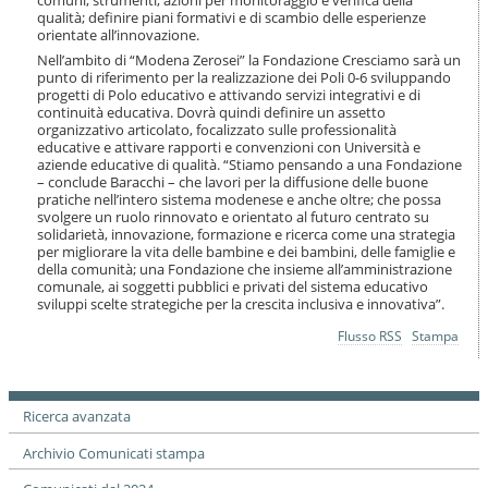
comuni, strumenti, azioni per monitoraggio e verifica della
qualità; definire piani formativi e di scambio delle esperienze
orientate all’innovazione.
Nell’ambito di “Modena Zerosei” la Fondazione Cresciamo sarà un
punto di riferimento per la realizzazione dei Poli 0-6 sviluppando
progetti di Polo educativo e attivando servizi integrativi e di
continuità educativa. Dovrà quindi definire un assetto
organizzativo articolato, focalizzato sulle professionalità
educative e attivare rapporti e convenzioni con Università e
aziende educative di qualità. “Stiamo pensando a una Fondazione
– conclude Baracchi – che lavori per la diffusione delle buone
pratiche nell’intero sistema modenese e anche oltre; che possa
svolgere un ruolo rinnovato e orientato al futuro centrato su
solidarietà, innovazione, formazione e ricerca come una strategia
per migliorare la vita delle bambine e dei bambini, delle famiglie e
della comunità; una Fondazione che insieme all’amministrazione
comunale, ai soggetti pubblici e privati del sistema educativo
sviluppi scelte strategiche per la crescita inclusiva e innovativa”.
Azioni
Flusso RSS
Stampa
sul
documento
Ricerca avanzata
Archivio Comunicati stampa