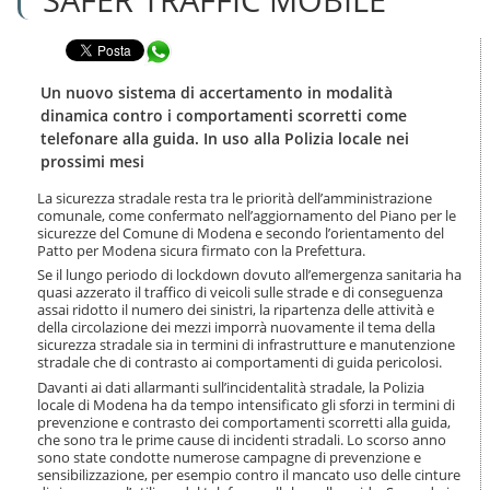
n
l
t
a
e
Condividi in WhatsApp
n
n
a
u
v
Un nuovo sistema di accertamento in modalità
t
i
dinamica contro i comportamenti scorretti come
i
g
telefonare alla guida. In uso alla Polizia locale nei
.
a
prossimi mesi
|
z
S
i
La sicurezza stradale resta tra le priorità dell’amministrazione
a
o
comunale, come confermato nell’aggiornamento del Piano per le
l
n
sicurezze del Comune di Modena e secondo l’orientamento del
t
e
Patto per Modena sicura firmato con la Prefettura.
a
Se il lungo periodo di lockdown dovuto all’emergenza sanitaria ha
a
quasi azzerato il traffico di veicoli sulle strade e di conseguenza
l
assai ridotto il numero dei sinistri, la ripartenza delle attività e
l
della circolazione dei mezzi imporrà nuovamente il tema della
a
sicurezza stradale sia in termini di infrastrutture e manutenzione
n
stradale che di contrasto ai comportamenti di guida pericolosi.
a
Davanti ai dati allarmanti sull’incidentalità stradale, la Polizia
v
locale di Modena ha da tempo intensificato gli sforzi in termini di
i
prevenzione e contrasto dei comportamenti scorretti alla guida,
g
che sono tra le prime cause di incidenti stradali. Lo scorso anno
sono state condotte numerose campagne di prevenzione e
a
sensibilizzazione, per esempio contro il mancato uso delle cinture
z