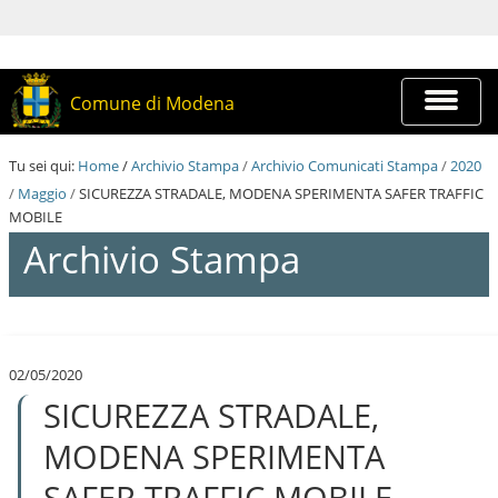
S
a
l
t
a
Espandi
Comune di Modena
a
barra
i
di
c
navigazi
Tu sei qui:
Home
/
Archivio Stampa
/
Archivio Comunicati Stampa
/
2020
o
n
/
Maggio
/
SICUREZZA STRADALE, MODENA SPERIMENTA SAFER TRAFFIC
t
MOBILE
e
Archivio Stampa
n
u
t
i
S
.
a
|
l
S
02/05/2020
t
a
SICUREZZA STRADALE,
a
l
a
t
i
MODENA SPERIMENTA
a
c
a
o
SAFER TRAFFIC MOBILE
l