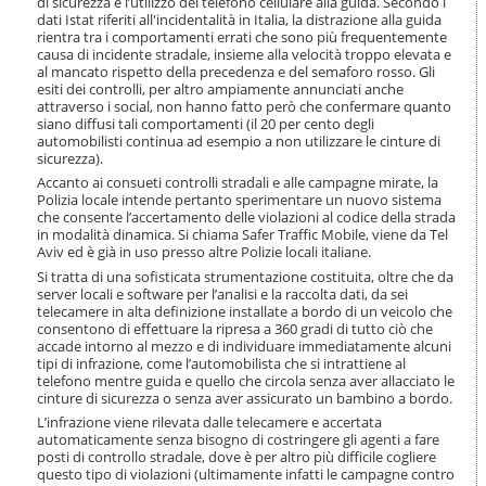
di sicurezza e l’utilizzo del telefono cellulare alla guida. Secondo i
i
dati Istat riferiti all'incidentalità in Italia, la distrazione alla guida
o
rientra tra i comportamenti errati che sono più frequentemente
n
causa di incidente stradale, insieme alla velocità troppo elevata e
e
al mancato rispetto della precedenza e del semaforo rosso. Gli
esiti dei controlli, per altro ampiamente annunciati anche
attraverso i social, non hanno fatto però che confermare quanto
siano diffusi tali comportamenti (il 20 per cento degli
automobilisti continua ad esempio a non utilizzare le cinture di
sicurezza).
Accanto ai consueti controlli stradali e alle campagne mirate, la
Polizia locale intende pertanto sperimentare un nuovo sistema
che consente l’accertamento delle violazioni al codice della strada
in modalità dinamica. Si chiama Safer Traffic Mobile, viene da Tel
Aviv ed è già in uso presso altre Polizie locali italiane.
Si tratta di una sofisticata strumentazione costituita, oltre che da
server locali e software per l’analisi e la raccolta dati, da sei
telecamere in alta definizione installate a bordo di un veicolo che
consentono di effettuare la ripresa a 360 gradi di tutto ciò che
accade intorno al mezzo e di individuare immediatamente alcuni
tipi di infrazione, come l’automobilista che si intrattiene al
telefono mentre guida e quello che circola senza aver allacciato le
cinture di sicurezza o senza aver assicurato un bambino a bordo.
L’infrazione viene rilevata dalle telecamere e accertata
automaticamente senza bisogno di costringere gli agenti a fare
posti di controllo stradale, dove è per altro più difficile cogliere
questo tipo di violazioni (ultimamente infatti le campagne contro