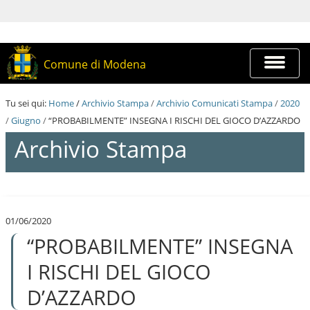
S
a
l
t
a
Espandi
Comune di Modena
a
barra
i
di
c
navigazi
Tu sei qui:
Home
/
Archivio Stampa
/
Archivio Comunicati Stampa
/
2020
o
n
/
Giugno
/
“PROBABILMENTE” INSEGNA I RISCHI DEL GIOCO D’AZZARDO
t
Archivio Stampa
e
n
u
t
S
i
a
.
l
|
01/06/2020
t
S
“PROBABILMENTE” INSEGNA
a
a
a
l
i
I RISCHI DEL GIOCO
t
c
a
o
D’AZZARDO
a
n
l