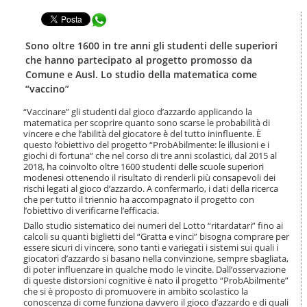
t
l
e
Condividi in WhatsApp
a
n
n
u
a
Sono oltre 1600 in tre anni gli studenti delle superiori
t
v
che hanno partecipato al progetto promosso da
i
i
Comune e Ausl. Lo studio della matematica come
.
g
“vaccino”
|
a
S
z
“Vaccinare” gli studenti dal gioco d’azzardo applicando la
a
i
matematica per scoprire quanto sono scarse le probabilità di
l
o
vincere e che l’abilità del giocatore è del tutto ininfluente. È
t
n
questo l’obiettivo del progetto “ProbAbilmente: le illusioni e i
a
giochi di fortuna” che nel corso di tre anni scolastici, dal 2015 al
e
a
2018, ha coinvolto oltre 1600 studenti delle scuole superiori
l
modenesi ottenendo il risultato di renderli più consapevoli dei
rischi legati al gioco d’azzardo. A confermarlo, i dati della ricerca
l
che per tutto il triennio ha accompagnato il progetto con
a
l’obiettivo di verificarne l’efficacia.
n
Dallo studio sistematico dei numeri del Lotto “ritardatari” fino ai
a
calcoli su quanti biglietti del “Gratta e vinci” bisogna comprare per
v
essere sicuri di vincere, sono tanti e variegati i sistemi sui quali i
i
giocatori d’azzardo si basano nella convinzione, sempre sbagliata,
g
di poter influenzare in qualche modo le vincite. Dall’osservazione
a
di queste distorsioni cognitive è nato il progetto “ProbAbilmente”
z
che si è proposto di promuovere in ambito scolastico la
i
conoscenza di come funziona davvero il gioco d’azzardo e di quali