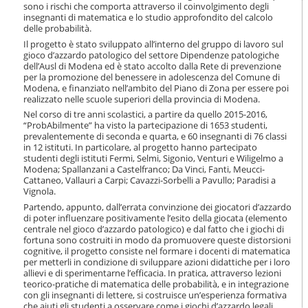
o
sono i rischi che comporta attraverso il coinvolgimento degli
insegnanti di matematica e lo studio approfondito del calcolo
n
delle probabilità.
e
Il progetto è stato sviluppato all’interno del gruppo di lavoro sul
gioco d’azzardo patologico del settore Dipendenze patologiche
dell’Ausl di Modena ed è stato accolto dalla Rete di prevenzione
per la promozione del benessere in adolescenza del Comune di
Modena, e finanziato nell’ambito del Piano di Zona per essere poi
realizzato nelle scuole superiori della provincia di Modena.
Nel corso di tre anni scolastici, a partire da quello 2015-2016,
“ProbAbilmente” ha visto la partecipazione di 1653 studenti,
prevalentemente di seconda e quarta, e 60 insegnanti di 76 classi
in 12 istituti. In particolare, al progetto hanno partecipato
studenti degli istituti Fermi, Selmi, Sigonio, Venturi e Wiligelmo a
Modena; Spallanzani a Castelfranco; Da Vinci, Fanti, Meucci-
Cattaneo, Vallauri a Carpi; Cavazzi-Sorbelli a Pavullo; Paradisi a
Vignola.
Partendo, appunto, dall’errata convinzione dei giocatori d’azzardo
di poter influenzare positivamente l’esito della giocata (elemento
centrale nel gioco d’azzardo patologico) e dal fatto che i giochi di
fortuna sono costruiti in modo da promuovere queste distorsioni
cognitive, il progetto consiste nel formare i docenti di matematica
per metterli in condizione di sviluppare azioni didattiche per i loro
allievi e di sperimentarne l’efficacia. In pratica, attraverso lezioni
teorico-pratiche di matematica delle probabilità, e in integrazione
con gli insegnanti di lettere, si costruisce un’esperienza formativa
che aiuti gli studenti a osservare come i giochi d’azzardo legali