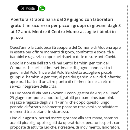
t
l
e
Condividi in WhatsApp
a
n
n
u
a
Apertura straordinaria dal 29 giugno con laboratori
t
v
gratuiti in sicurezza per piccoli gruppi di giovani dagli 8
i
i
ai 17 anni. Mentre il Centro Momo accoglie i bimbi in
.
g
piazza
|
a
S
z
Quest’anno la Ludoteca Strapapera del Comune di Modena apre
a
i
in estate per offrire momenti di gioco, confronto e socialità a
l
o
bambini e ragazzi, sempre nel rispetto delle misure anti Covid.
t
n
Dopo la ripresa dell’attività nei Centri bambini genitori del
a
e
Comune, che nelle ultime settimane di giugno hanno visto i
a
giardini del Polo Triva e del Polo Barchetta accogliere piccoli
l
gruppi di bambini e genitori, al pari dei giardini dei nidi d’infanzia;
l
apre ora i battenti un altro punto di riferimento della rete dei
a
servizi integrativi della città.
n
La Ludoteca di via San Giovanni Bosco, gestita da Arci, da lunedì
a
29 giugno propone laboratori gratuiti per bambine, bambini,
v
ragazzi e ragazze dagli 8 ai 17 anni, che dopo questo lungo
i
periodo di forzato isolamento possono ritrovarsi a condividere
g
momenti tra coetanei in sicurezza.
a
Fino al 7 agosto, per sei mezze giornate alla settimana, saranno
z
accolti piccoli gruppi seguiti da operatrici e operatori esperti, con
i
proposte di attività ludiche, ricreative, di movimento, laboratori,