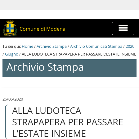
S
a
l
t
a
Espandi
Comune di Modena
a
barra
i
di
c
navigazi
Tu sei qui:
Home
/
Archivio Stampa
/
Archivio Comunicati Stampa
/
2020
o
n
/
Giugno
/
ALLA LUDOTECA STRAPAPERA PER PASSARE L’ESTATE INSIEME
t
Archivio Stampa
e
n
u
t
S
i
a
.
l
|
26/06/2020
t
S
ALLA LUDOTECA
a
a
a
l
i
STRAPAPERA PER PASSARE
t
c
a
o
L’ESTATE INSIEME
a
n
l