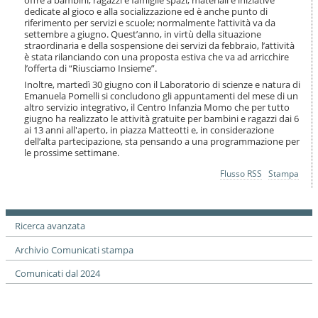
offre a bambini, ragazzi e famiglie spazi, materiali e iniziative
dedicate al gioco e alla socializzazione ed è anche punto di
riferimento per servizi e scuole; normalmente l’attività va da
settembre a giugno. Quest’anno, in virtù della situazione
straordinaria e della sospensione dei servizi da febbraio, l’attività
è stata rilanciando con una proposta estiva che va ad arricchire
l’offerta di “Riusciamo Insieme”.
Inoltre, martedì 30 giugno con il Laboratorio di scienze e natura di
Emanuela Pomelli si concludono gli appuntamenti del mese di un
altro servizio integrativo, il Centro Infanzia Momo che per tutto
giugno ha realizzato le attività gratuite per bambini e ragazzi dai 6
ai 13 anni all'aperto, in piazza Matteotti e, in considerazione
dell’alta partecipazione, sta pensando a una programmazione per
le prossime settimane.
Azioni
Flusso RSS
Stampa
sul
documento
Ricerca avanzata
Archivio Comunicati stampa
Comunicati dal 2024