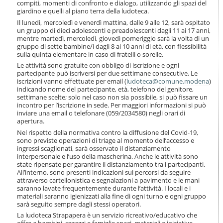
compiti, momenti di confronto e dialogo, utilizzando gli spazi del
o
giardino e quelli al piano terra della ludoteca.
n
e
Il lunedì, mercoledì e venerdì mattina, dalle 9 alle 12, sarà ospitato
un gruppo di dieci adolescenti e preadolescenti dagli 11 ai 17 anni,
mentre martedì, mercoledì, giovedì pomeriggio sarà la volta di un
gruppo di sette bambine/i dagli 8 ai 10 anni di età, con flessibilità
sulla quinta elementare in caso di fratelli o sorelle.
Le attività sono gratuite con obbligo di iscrizione e ogni
partecipante può iscriversi per due settimane consecutive. Le
iscrizioni vanno effettuate per email (
ludoteca@comune.modena
)
indicando nome del partecipante, età, telefono del genitore,
settimane scelte; solo nel caso non sia possibile, si può fissare un
incontro per l’iscrizione in sede. Per maggiori informazioni si può
inviare una email o telefonare (059/2034580) negli orari di
apertura.
Nel rispetto della normativa contro la diffusione del Covid-19,
sono previste operazioni di triage al momento dell’accesso e
ingressi scaglionati, sarà osservato il distanziamento
interpersonale e l’uso della mascherina. Anche le attività sono
state ripensate per garantire il distanziamento tra i partecipanti.
All’interno, sono presenti indicazioni sui percorsi da seguire
attraverso cartellonistica e segnalazioni a pavimento e le mani
saranno lavate frequentemente durante l’attività. I locali e i
materiali saranno igienizzati alla fine di ogni turno e ogni gruppo
sarà seguito sempre dagli stessi operatori.
La ludoteca Strapapera è un servizio ricreativo/educativo che