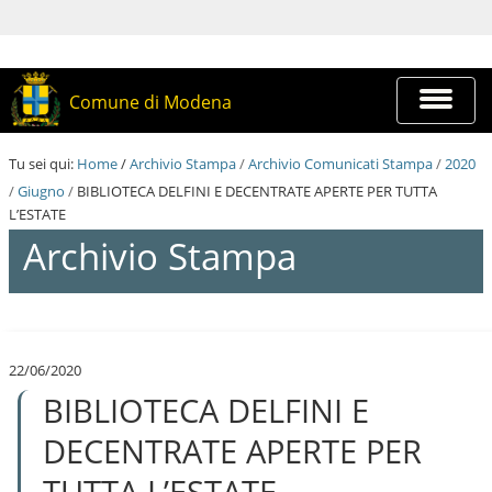
S
a
l
t
a
Espandi
Comune di Modena
a
barra
i
di
c
navigazi
Tu sei qui:
Home
/
Archivio Stampa
/
Archivio Comunicati Stampa
/
2020
o
n
/
Giugno
/
BIBLIOTECA DELFINI E DECENTRATE APERTE PER TUTTA
t
L’ESTATE
e
Archivio Stampa
n
u
t
i
S
.
a
|
l
S
22/06/2020
t
a
BIBLIOTECA DELFINI E
a
l
a
t
i
DECENTRATE APERTE PER
a
c
a
o
TUTTA L’ESTATE
l