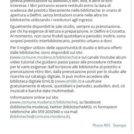
(previa prenotazione su BiblioMO) libri, dvd, e altro di loro
i
interesse. I libri potranno essere restituiti entro la data di
o
scadenza del prestito liberamente nelle biblioteche: in orario di
n
apertura a Delfini, senza limitazioni orarie nelle altre tre
e
biblioteche utilizzando i restitutori agli ingressi.
Egualmente disponibili le sale studio, sempre su prenotazione,
per chi ha esigenze di lettura e preparazione, in Delfini e Crocetta.
Al momento, non sono fruibili quotidiani e periodici; inoltre, sono
sospesi prestito interbibliotecario, prestito urbano e doni.
Per il miglior utilizzo delle opportunità di studio e lettura offerti
dalle biblioteche, sono disponibili sul sito
(
www.comune.modena.it/biblioteche
) e sul canale Youtube alcuni
video tutorial che guidano passo passo alle procedure richieste
per le varie esigenze: dall'iscrizione alle biblioteche al prestito e
prenotazione ritiro libri, dalla prenotazione posti per lo studio alle
ricerche sul catalogo digitale. Si può inoltre accedere alla
biblioteca digitale EmiLib (
www.emilib.it
) e usufruire
gratuitamente di ebook, quotidiani e periodici, audiolibri, dvd, cd
musicali e banche date multimediali.
Informazioni online sul sito
(
www.comune.modena.it/biblioteche
), su facebook
(biblioteche.modena), twitter (bibliotecheMO). In formazioni
telefoniche allo 059 2032940 o via mail
(
biblioteche@comune.modena.it
).
Azioni
Flusso RSS
Stampa
sul