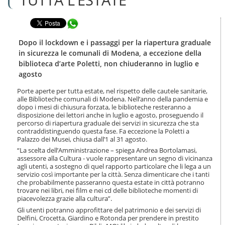
n
l
t
a
e
Condividi in WhatsApp
n
n
a
u
v
Dopo il lockdown e i passaggi per la riapertura graduale
t
i
in sicurezza le comunali di Modena, a eccezione della
i
g
biblioteca d’arte Poletti, non chiuderanno in luglio e
.
a
agosto
|
z
S
i
Porte aperte per tutta estate, nel rispetto delle cautele sanitarie,
a
o
alle Biblioteche comunali di Modena. Nell’anno della pandemia e
l
n
dopo i mesi di chiusura forzata, le biblioteche resteranno a
t
e
disposizione dei lettori anche in luglio e agosto, proseguendo il
a
percorso di riapertura graduale dei servizi in sicurezza che sta
a
contraddistinguendo questa fase. Fa eccezione la Poletti a
l
Palazzo dei Musei, chiusa dall’1 al 31 agosto.
l
“La scelta dell’Amministrazione – spiega Andrea Bortolamasi,
a
assessore alla Cultura - vuole rappresentare un segno di vicinanza
n
agli utenti, a sostegno di quel rapporto particolare che li lega a un
servizio così importante per la città. Senza dimenticare che i tanti
a
che probabilmente passeranno questa estate in città potranno
v
trovare nei libri, nei film e nei cd delle biblioteche momenti di
i
piacevolezza grazie alla cultura”.
g
Gli utenti potranno approfittare del patrimonio e dei servizi di
a
Delfini, Crocetta, Giardino e Rotonda per prendere in prestito
z