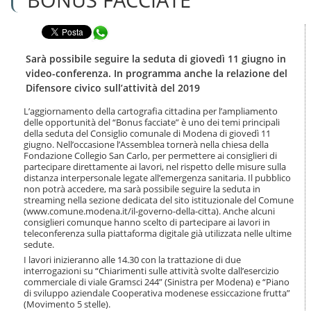
n
l
t
a
e
Condividi in WhatsApp
n
n
a
u
v
Sarà possibile seguire la seduta di giovedì 11 giugno in
t
i
video-conferenza. In programma anche la relazione del
i
g
Difensore civico sull’attività del 2019
.
a
|
z
L’aggiornamento della cartografia cittadina per l’ampliamento
S
i
delle opportunità del “Bonus facciate” è uno dei temi principali
a
o
della seduta del Consiglio comunale di Modena di giovedì 11
l
giugno. Nell’occasione l’Assemblea tornerà nella chiesa della
n
t
Fondazione Collegio San Carlo, per permettere ai consiglieri di
e
a
partecipare direttamente ai lavori, nel rispetto delle misure sulla
distanza interpersonale legate all’emergenza sanitaria. Il pubblico
a
non potrà accedere, ma sarà possibile seguire la seduta in
l
streaming nella sezione dedicata del sito istituzionale del Comune
l
(www.comune.modena.it/il-governo-della-citta). Anche alcuni
a
consiglieri comunque hanno scelto di partecipare ai lavori in
n
teleconferenza sulla piattaforma digitale già utilizzata nelle ultime
a
sedute.
v
I lavori inizieranno alle 14.30 con la trattazione di due
i
interrogazioni su “Chiarimenti sulle attività svolte dall’esercizio
g
commerciale di viale Gramsci 244” (Sinistra per Modena) e “Piano
a
di sviluppo aziendale Cooperativa modenese essiccazione frutta”
z
(Movimento 5 stelle).