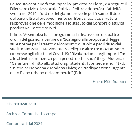
i
La seduta continuerà con l’appello, previsto per le 15, e a seguire il
o
Difensore civico, l’avvocata Patrizia Roli, relazionerà sull’attività
n
svolta nel 2019. L’ordine del giorno prevede poi l’esame di due
delibere: oltre al provvedimento sul Bonus facciate, si voterà
e
l’approvazione delle modifiche allo statuto del Consorzio attività
produttive – aree e servizi.
Infine, l’Assemblea ha in programma la discussione di quattro
ordini del giorno, a partire da “Sostegno alla proposta di legge
sulle norme per l’arresto del consumo di suolo e per il riuso dei
suoli urbanizzati” (Movimento 5 stelle). Le altre tre mozioni sono
connesse agli effetti del Covid-19: “Rivalutazione degli importi Tari
alle attività commerciali per i periodi di chiusura” (Lega Modena),
“Garantire il diritto allo studio agli studenti, fuori sede e non” (Pd,
Sinistra per Modena e Modena Civica) e “Predisposizione urgente
di un Piano urbano del commercio” (Pd).
Azioni
Flusso RSS
Stampa
sul
documento
Ricerca avanzata
Archivio Comunicati stampa
Comunicati dal 2024