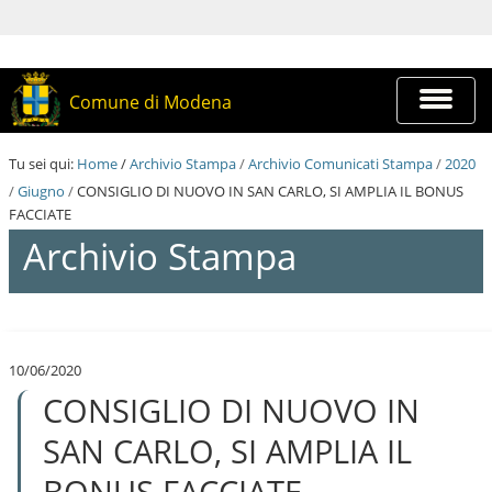
S
a
l
t
a
Espandi
Comune di Modena
a
barra
i
di
c
navigazi
Tu sei qui:
Home
/
Archivio Stampa
/
Archivio Comunicati Stampa
/
2020
o
n
/
Giugno
/
CONSIGLIO DI NUOVO IN SAN CARLO, SI AMPLIA IL BONUS
t
FACCIATE
e
Archivio Stampa
n
u
t
i
S
.
a
|
l
S
10/06/2020
t
a
CONSIGLIO DI NUOVO IN
a
l
a
t
i
SAN CARLO, SI AMPLIA IL
a
c
a
o
BONUS FACCIATE
l