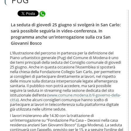
n
l
t
a
e
Condividi in WhatsApp
n
n
a
u
v
La seduta di giovedì 25 giugno si svolgerà in San Carlo:
t
i
sarà possibile seguirla in video-conferenza. In
i
g
programma anche un’interrogazione sulla cra San
.
a
Giovanni Bosco
|
z
S
i
L’illustrazione del percorso in partenza per la definizione del
a
o
Piano urbanistico generale (Pug) del Comune di Modena è uno
l
n
dei temi principali della seduta del Consiglio comunale di giovedì
t
e
25 giugno. Anche in questa occasione l’Assemblea si sposterà
a
nella chiesa della Fondazione Collegio San Carlo, per permettere
a
ai consiglieri di partecipare direttamente ai lavori, nel rispetto
l
delle misure sulla distanza interpersonale legate all’emergenza
sanitaria. Il pubblico non potrà accedere, ma sarà possibile
l
seguire la seduta in streaming nella sezione dedicata del sito
a
istituzionale dell’ente (
www.comune.modena.it/il-governo-della-
n
citta
). Anche alcuni consiglieri comunque hanno scelto di
a
partecipare ai lavori in teleconferenza sulla piattaforma digitale
v
già utilizzata nelle ultime sedute.
i
I lavori inizieranno alle 14.30 con la trattazione di
g
un’interrogazione su “Fondazione Pia Casa – Decessi nella casa
a
residenza anziani San Giovanni Bosco” (Lega Modena). La seduta
z
continuerà con l’appello, previsto per le 15, e a seguire l’ordine del