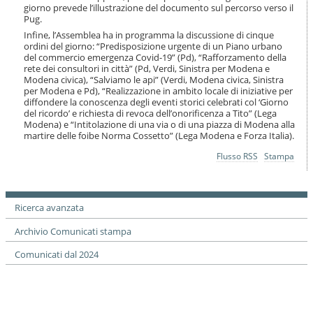
i
giorno prevede l’illustrazione del documento sul percorso verso il
o
Pug.
n
Infine, l’Assemblea ha in programma la discussione di cinque
e
ordini del giorno: “Predisposizione urgente di un Piano urbano
del commercio emergenza Covid-19” (Pd), “Rafforzamento della
rete dei consultori in città” (Pd, Verdi, Sinistra per Modena e
Modena civica), “Salviamo le api” (Verdi, Modena civica, Sinistra
per Modena e Pd), “Realizzazione in ambito locale di iniziative per
diffondere la conoscenza degli eventi storici celebrati col ‘Giorno
del ricordo’ e richiesta di revoca dell’onorificenza a Tito” (Lega
Modena) e “Intitolazione di una via o di una piazza di Modena alla
martire delle foibe Norma Cossetto” (Lega Modena e Forza Italia).
Azioni
Flusso RSS
Stampa
sul
documento
Ricerca avanzata
Archivio Comunicati stampa
Comunicati dal 2024