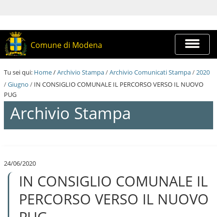
S
a
l
t
a
Espandi
Comune di Modena
a
barra
i
di
c
navigazi
Tu sei qui:
Home
/
Archivio Stampa
/
Archivio Comunicati Stampa
/
2020
o
n
/
Giugno
/
IN CONSIGLIO COMUNALE IL PERCORSO VERSO IL NUOVO
t
PUG
e
Archivio Stampa
n
u
t
i
S
.
a
|
l
S
24/06/2020
t
a
IN CONSIGLIO COMUNALE IL
a
l
a
t
i
PERCORSO VERSO IL NUOVO
a
c
a
o
PUG
l