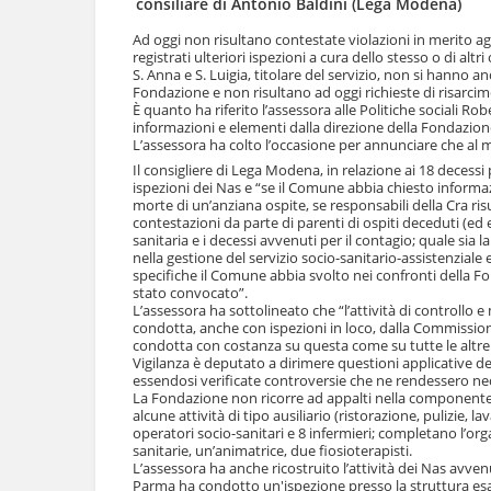
consiliare di Antonio Baldini (Lega Modena)
l
u
a
t
Ad oggi non risultano contestate violazioni in merito agl
n
registrati ulteriori ispezioni a cura dello stesso o di a
i
a
S. Anna e S. Luigia, titolare del servizio, non si hanno an
.
v
Fondazione e non risultano ad oggi richieste di risarci
|
È quanto ha riferito l’assessora alle Politiche sociali R
i
S
informazioni e elementi dalla direzione della Fondazione 
g
a
L’assessora ha colto l’occasione per annunciare che al mo
a
l
Il consigliere di Lega Modena, in relazione ai 18 decessi 
z
t
ispezioni dei Nas e “se il Comune abbia chiesto informazi
i
a
morte di un’anziana ospite, se responsabili della Cra ris
o
a
contestazioni da parte di parenti di ospiti deceduti (e
n
l
sanitaria e i decessi avvenuti per il contagio; quale sia
e
l
nella gestione del servizio socio-sanitario-assistenziale e
specifiche il Comune abbia svolto nei confronti della Fo
a
stato convocato”.
n
L’assessora ha sottolineato che “l’attività di controllo e 
a
condotta, anche con ispezioni in loco, dalla Commissione 
v
condotta con costanza su questa come su tutte le altre s
i
Vigilanza è deputato a dirimere questioni applicative d
g
essendosi verificate controversie che ne rendessero nec
a
La Fondazione non ricorre ad appalti nella componente so
z
alcune attività di tipo ausiliario (ristorazione, pulizie,
operatori socio-sanitari e 8 infermieri; completano l’orga
i
sanitarie, un’animatrice, due fiosioterapisti.
o
L’assessora ha anche ricostruito l’attività dei Nas avvenu
n
Parma ha condotto un'ispezione presso la struttura esam