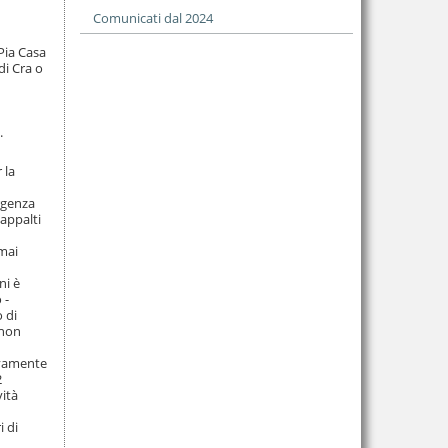
Comunicati dal 2024
 Pia Casa
di Cra o
.
 la
rgenza
 appalti
 mai
ni è
 -
 di
 non
sivamente
2
vità
i di