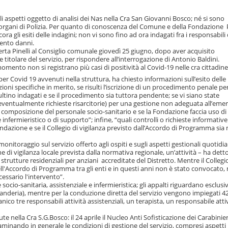
i aspetti oggetto di analisi dei Nas nella Cra San Giovanni Bosco; né si sono
ltri organi di Polizia. Per quanto di conoscenza del Comune e della Fondazione
cora gli esiti delle indagini; non vi sono fino ad ora indagati fra i responsabili 
mento danni.
oberta Pinelli al Consiglio comunale giovedì 25 giugno, dopo aver acquisito
titolare del servizio, per rispondere all’interrogazione di Antonio Baldini.
mento non si registrano più casi di positività al Covid-19 nelle cra cittadine
per Covid 19 avvenuti nella struttura, ha chiesto informazioni sull’esito delle
oni specifiche in merito, se risulti l’iscrizione di un procedimento penale per
ultino indagati e se il procedimento sia tuttora pendente; se vi siano state
d eventualmente richieste risarcitorie) per una gestione non adeguata all’eme
 la composizione del personale socio-sanitario e se la Fondazione faccia uso di
 infermieristico o di supporto”; infine, “quali controlli o richieste informative
ndazione e se il Collegio di vigilanza previsto dall’Accordo di Programma sia
monitoraggio sul servizio offerto agli ospiti e sugli aspetti gestionali quotidia
di vigilanza locale prevista dalla normativa regionale, un’attività – ha detto
trutture residenziali per anziani accreditate del Distretto. Mentre il Collegio
ell'Accordo di Programma tra gli enti e in questi anni non è stato convocato,
essario l'intervento”.
cio-sanitaria, assistenziale e infermieristica; gli appalti riguardano esclu
 lavanderia), mentre per la conduzione diretta del servizio vengono impiegati 4
nico tre responsabili attività assistenziali, un terapista, un responsabile atti
te nella Cra S.G.Bosco: il 24 aprile il Nucleo Anti Sofisticazione dei Carabinier
inando in generale le condizioni di gestione del servizio, compresi aspetti