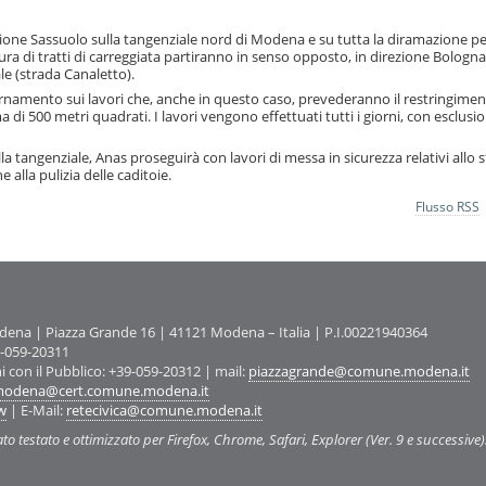
rezione Sassuolo sulla tangenziale nord di Modena e su tutta la diramazione p
tura di tratti di carreggiata partiranno in senso opposto, in direzione Bologna
ale (strada Canaletto).
namento sui lavori che, anche in questo caso, prevederanno il restringimen
 di 500 metri quadrati. I lavori vengono effettuati tutti i giorni, con esclusi
lla tangenziale, Anas proseguirà con lavori di messa in sicurezza relativi allo s
 alla pulizia delle caditoie.
Flusso RSS
na | Piazza Grande 16 | 41121 Modena – Italia | P.I.00221940364
9-059-20311
ni con il Pubblico: +39-059-20312 | mail:
piazzagrande@comune.modena.it
odena@cert.comune.modena.it
w
| E-Mail:
retecivica@comune.modena.it
ato testato e ottimizzato per Firefox, Chrome, Safari, Explorer (Ver. 9 e successive)