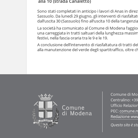
alla 10 (strada Canaletto)
l
u
a
t
Sono stati completati in anticipo i lavori di Anas in di
n
Sassuolo. Da lunedì 29 giugno, gli interventi di riasfalta
i
a
dall’uscita 30 (Sassuolo) fino all’uscita 10 della tangenzi
.
v
|
La società ha comunicato al Comune di Modena l’aggior
i
una carreggiata in tratti saltuari della lunghezza massima
S
g
festivi, nella fascia oraria tra le 9 e le 19.
a
a
l
A conclusione dell’intervento di riasfaltatura di tratti de
z
alla manutenzione del verde degli spartitraffico, oltre che
t
i
a
Azioni
o
a
sul
n
l
documento
e
l
a
n
a
Contatti
v
Comune di Mode
i
Centralino: +3
g
Ufficio Relazio
a
PEC:
comune.m
z
Redazione ww
i
Questo sito è st
o
n