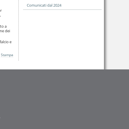
Comunicati dal 2024
er
,
to a
one dei
falcio e
Stampa
.