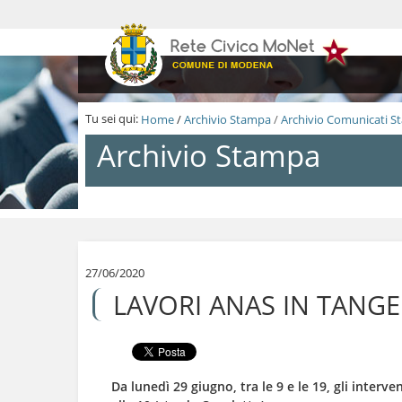
S
a
l
t
a
a
i
Tu sei qui:
Home
/
Archivio Stampa
/
Archivio Comunicati 
c
o
Archivio Stampa
n
t
e
n
S
u
a
t
l
i
t
.
a
27/06/2020
|
a
LAVORI ANAS IN TANGE
S
i
a
c
l
o
t
n
a
t
a
e
Da lunedì 29 giugno, tra le 9 e le 19, gli interve
l
n