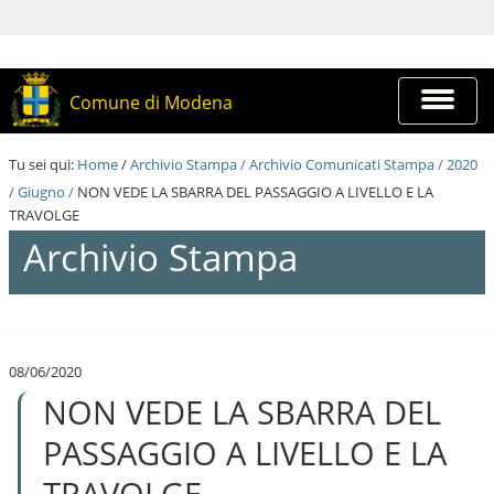
S
a
l
t
a
Espandi
Comune di Modena
a
barra
i
di
c
navigazi
Tu sei qui:
Home
/
Archivio Stampa
/
Archivio Comunicati Stampa
/
2020
o
n
/
Giugno
/
NON VEDE LA SBARRA DEL PASSAGGIO A LIVELLO E LA
t
TRAVOLGE
e
Archivio Stampa
n
u
t
i
S
.
a
|
l
S
08/06/2020
t
a
NON VEDE LA SBARRA DEL
a
l
a
t
i
PASSAGGIO A LIVELLO E LA
a
c
a
o
TRAVOLGE
l