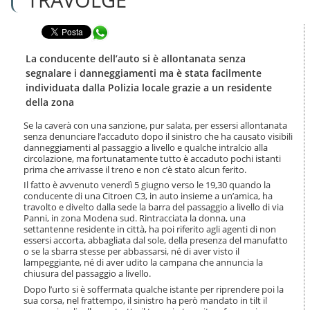
n
l
t
a
e
Condividi in WhatsApp
n
n
a
u
v
La conducente dell’auto si è allontanata senza
t
i
segnalare i danneggiamenti ma è stata facilmente
i
g
individuata dalla Polizia locale grazie a un residente
.
a
della zona
|
z
S
i
Se la caverà con una sanzione, pur salata, per essersi allontanata
a
o
senza denunciare l’accaduto dopo il sinistro che ha causato visibili
l
n
danneggiamenti al passaggio a livello e qualche intralcio alla
t
e
circolazione, ma fortunatamente tutto è accaduto pochi istanti
a
prima che arrivasse il treno e non c’è stato alcun ferito.
a
Il fatto è avvenuto venerdì 5 giugno verso le 19,30 quando la
l
conducente di una Citroen C3, in auto insieme a un’amica, ha
l
travolto e divelto dalla sede la barra del passaggio a livello di via
a
Panni, in zona Modena sud. Rintracciata la donna, una
n
settantenne residente in città, ha poi riferito agli agenti di non
essersi accorta, abbagliata dal sole, della presenza del manufatto
a
o se la sbarra stesse per abbassarsi, né di aver visto il
v
lampeggiante, né di aver udito la campana che annuncia la
i
chiusura del passaggio a livello.
g
Dopo l’urto si è soffermata qualche istante per riprendere poi la
a
sua corsa, nel frattempo, il sinistro ha però mandato in tilt il
z