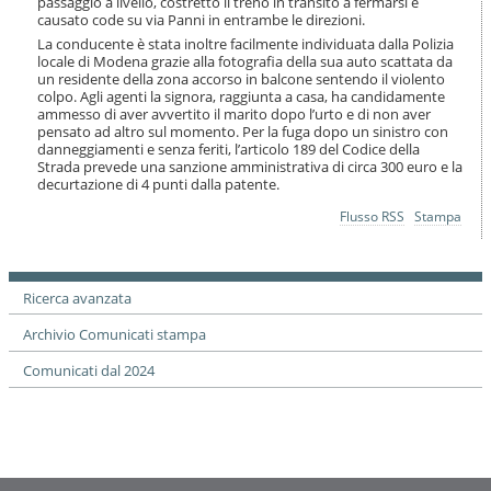
passaggio a livello, costretto il treno in transito a fermarsi e
i
causato code su via Panni in entrambe le direzioni.
o
La conducente è stata inoltre facilmente individuata dalla Polizia
n
locale di Modena grazie alla fotografia della sua auto scattata da
e
un residente della zona accorso in balcone sentendo il violento
colpo. Agli agenti la signora, raggiunta a casa, ha candidamente
ammesso di aver avvertito il marito dopo l’urto e di non aver
pensato ad altro sul momento. Per la fuga dopo un sinistro con
danneggiamenti e senza feriti, l’articolo 189 del Codice della
Strada prevede una sanzione amministrativa di circa 300 euro e la
decurtazione di 4 punti dalla patente.
Azioni
Flusso RSS
Stampa
sul
documento
Ricerca avanzata
Archivio Comunicati stampa
Comunicati dal 2024