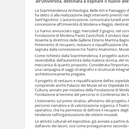
all’Università, destinata a ospitare il nuovo al
l
u
a
t
La Soprintendenza Archeologia, Belle Arti e Paesaggio d
n
ha detto sì alla realizzazione degli interventi previsti n
i
a
Sant’Agostino. L’autorizzazione, comunicata lunedì prim
.
v
concessione all’Università di Modena e Reggio, destinata
|
i
Lo hanno annunciato oggi, mercoledì 3 giugno, nel corso
S
g
Fondazione di Modena Paolo Cavicchioli, il sindaco Gian 
a
a
Assente la direttrice delle Gallerie Estensi Martina Bag
l
l’intervento di recupero, restauro e riqualificazione che 
z
t
segnata dalla connessione tra Teatro Anatomico, Musei 
i
a
o
Come richiesto dalla Soprintendenza, il progetto autoriz
a
n
reversibilità, dell’autenticità della materia storica, del 
l
meccanica di quanto proposto. Considerata l’importanza d
e
l
una campagna di saggi stratigrafici e strutturali integrat
a
architettonicamente pregiate.
n
Il progetto di restauro e riqualificazione dell’ex osped
a
comprende anche Palazzo dei Musei ed ex Ospedale Esten
v
Cultura, avviato per iniziativa della Fondazione di Mod
i
Fondazione al termine del percorso in Conferenza dei Ser
g
L’intervento sul primo stralcio, all’interno del progett
a
percorso narrativo e di valorizzazione organica, il Teatr
z
operativo, che ha permesso di definire il recupero degli s
i
tendenze nell’organizzazione dei sistemi museali.
o
Le attività culturali ed espositive, già avviate a parti
n
dall’avvio dei lavori, così come proseguiranno second