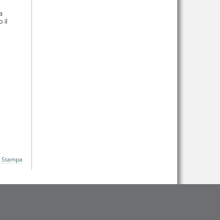
a
 il
Stampa