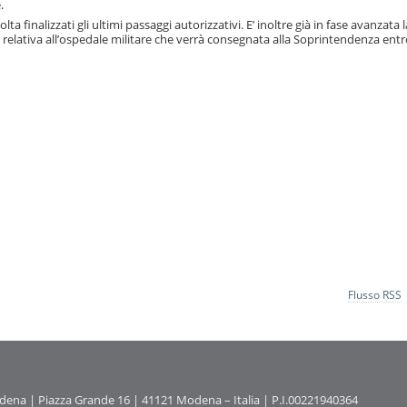
.
ta finalizzati gli ultimi passaggi autorizzativi. E’ inoltre già in fase avanzata l
la relativa all’ospedale militare che verrà consegnata alla Soprintendenza entro
Flusso RSS
na | Piazza Grande 16 | 41121 Modena – Italia | P.I.00221940364