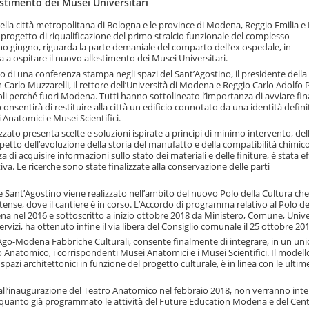
lestimento dei Musei Universitari
ella città metropolitana di Bologna e le province di Modena, Reggio Emilia e 
el progetto di riqualificazione del primo stralcio funzionale del complesso
o giugno, riguarda la parte demaniale del comparto dell’ex ospedale, in
 a ospitare il nuovo allestimento dei Musei Universitari.
 di una conferenza stampa negli spazi del Sant’Agostino, il presidente della
Carlo Muzzarelli, il rettore dell’Università di Modena e Reggio Carlo Adolfo 
noli perché fuori Modena. Tutti hanno sottolineato l’importanza di avviare f
consentirà di restituire alla città un edificio connotato da una identità defini
Anatomici e Musei Scientifici.
zato presenta scelte e soluzioni ispirate a principi di minimo intervento, del
rispetto dell’evoluzione della storia del manufatto e della compatibilità chimico
i acquisire informazioni sullo stato dei materiali e delle finiture, è stata e
iva. Le ricerche sono state finalizzate alla conservazione delle parti
ale Sant’Agostino viene realizzato nell’ambito del nuovo Polo della Cultura che
se, dove il cantiere è in corso. L’Accordo di programma relativo al Polo de
ena nel 2016 e sottoscritto a inizio ottobre 2018 da Ministero, Comune, Unive
vizi, ha ottenuto infine il via libera del Consiglio comunale il 25 ottobre 201
o Ago-Modena Fabbriche Culturali, consente finalmente di integrare, in un uni
o Anatomico, i corrispondenti Musei Anatomici e i Musei Scientifici. Il modell
pazi architettonici in funzione del progetto culturale, è in linea con le ultim
re dall’inaugurazione del Teatro Anatomico nel febbraio 2018, non verranno inte
o quanto già programmato le attività del Future Education Modena e del Cen