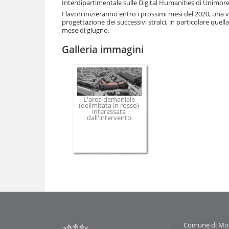
e
Interdipartimentale sulle Digital Humanities di Unimore
I lavori inizieranno entro i prossimi mesi del 2020, una vol
progettazione dei successivi stralci, in particolare quel
mese di giugno.
Galleria immagini
L'area demaniale
(delimitata in rosso)
interessata
dall'intervento
Azioni
sul
documento
Contatti
Comune di Mode