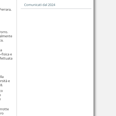
Comunicati dal 2024
Ferrara,
Porro.
inalmente
ta,
la
-fisica e
ffettuata
lla
rsità e
8.
co
o
e
rrotte
tro