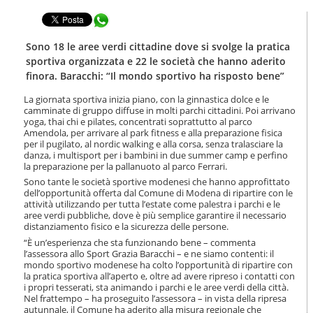
t
l
e
Condividi in WhatsApp
a
n
n
u
a
Sono 18 le aree verdi cittadine dove si svolge la pratica
t
v
sportiva organizzata e 22 le società che hanno aderito
i
i
finora. Baracchi: “Il mondo sportivo ha risposto bene”
.
g
|
a
La giornata sportiva inizia piano, con la ginnastica dolce e le
S
z
camminate di gruppo diffuse in molti parchi cittadini. Poi arrivano
a
i
yoga, thai chi e pilates, concentrati soprattutto al parco
l
Amendola, per arrivare al park fitness e alla preparazione fisica
o
t
per il pugilato, al nordic walking e alla corsa, senza tralasciare la
n
a
danza, i multisport per i bambini in due summer camp e perfino
e
la preparazione per la pallanuoto al parco Ferrari.
a
l
Sono tante le società sportive modenesi che hanno approfittato
l
dell’opportunità offerta dal Comune di Modena di ripartire con le
attività utilizzando per tutta l’estate come palestra i parchi e le
a
aree verdi pubbliche, dove è più semplice garantire il necessario
n
distanziamento fisico e la sicurezza delle persone.
a
“È un’esperienza che sta funzionando bene – commenta
v
l’assessora allo Sport Grazia Baracchi – e ne siamo contenti: il
i
mondo sportivo modenese ha colto l’opportunità di ripartire con
g
la pratica sportiva all’aperto e, oltre ad avere ripreso i contatti con
a
i propri tesserati, sta animando i parchi e le aree verdi della città.
z
Nel frattempo – ha proseguito l’assessora – in vista della ripresa
i
autunnale, il Comune ha aderito alla misura regionale che