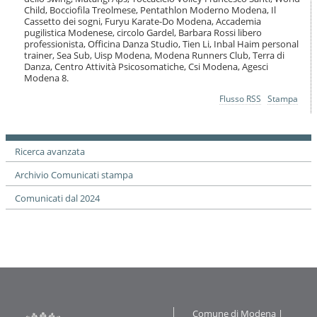
Child, Bocciofila Treolmese, Pentathlon Moderno Modena, Il
Cassetto dei sogni, Furyu Karate-Do Modena, Accademia
pugilistica Modenese, circolo Gardel, Barbara Rossi libero
professionista, Officina Danza Studio, Tien Li, Inbal Haim personal
trainer, Sea Sub, Uisp Modena, Modena Runners Club, Terra di
Danza, Centro Attività Psicosomatiche, Csi Modena, Agesci
Modena 8.
Azioni
Flusso RSS
Stampa
sul
documento
Ricerca avanzata
Archivio Comunicati stampa
Comunicati dal 2024
Contatti
Comune di Modena |