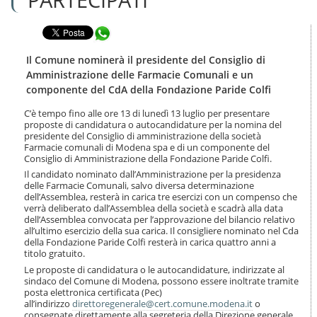
n
l
t
a
e
Condividi in WhatsApp
n
n
a
u
v
Il Comune nominerà il presidente del Consiglio di
t
i
Amministrazione delle Farmacie Comunali e un
i
g
componente del CdA della Fondazione Paride Colfi
.
a
|
z
C’è tempo fino alle ore 13 di lunedì 13 luglio per presentare
S
i
proposte di candidatura o autocandidature per la nomina del
a
o
presidente del Consiglio di amministrazione della società
l
Farmacie comunali di Modena spa e di un componente del
n
t
Consiglio di Amministrazione della Fondazione Paride Colfi.
e
a
Il candidato nominato dall’Amministrazione per la presidenza
a
delle Farmacie Comunali, salvo diversa determinazione
l
dell’Assemblea, resterà in carica tre esercizi con un compenso che
l
verrà deliberato dall’Assemblea della società e scadrà alla data
dell’Assemblea convocata per l’approvazione del bilancio relativo
a
all’ultimo esercizio della sua carica. Il consigliere nominato nel Cda
n
della Fondazione Paride Colfi resterà in carica quattro anni a
a
titolo gratuito.
v
Le proposte di candidatura o le autocandidature, indirizzate al
i
sindaco del Comune di Modena, possono essere inoltrate tramite
g
posta elettronica certificata (Pec)
a
all’indirizzo
direttoregenerale@cert.comune.modena.it
o
z
consegnate direttamente alla segreteria della Direzione generale