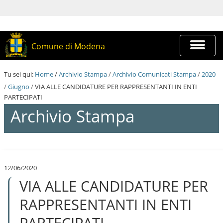
S
a
l
t
a
Espandi
Comune di Modena
a
barra
i
di
c
navigazi
Tu sei qui:
Home
/
Archivio Stampa
/
Archivio Comunicati Stampa
/
2020
o
n
/
Giugno
/
VIA ALLE CANDIDATURE PER RAPPRESENTANTI IN ENTI
t
PARTECIPATI
e
Archivio Stampa
n
u
t
i
S
.
a
|
l
S
12/06/2020
t
a
VIA ALLE CANDIDATURE PER
a
l
a
t
i
RAPPRESENTANTI IN ENTI
a
c
a
o
PARTECIPATI
l