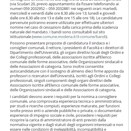
i
(via Scudari 20, previo appuntamento da fissare telefonando ai
o
numeri 059 2032952 – 059 2032881 nei seguenti orari: martedì,
n
mercoledì e venerdì dalle ore 8.30 alle ore 13; lunedì e giovedì
dalle ore 8.30 alle ore 13 e dalle ore 15 alle ore 18). Le candidature
e
pervenute potranno essere utilizzate per effettuare ulteriori
nomine nel caso di cessazioni dalla carica prima della scadenza
naturale del mandato. I bandi sono consultabili sul sito
istituzionale (
www.comune.modena.it/il-comune/bandi
).
Possono presentare proposte di candidatura il sindaco e i
consiglieri comunali, il rettore, i presidenti di Facoltà e i direttori di
Dipartimento dell’Università, gli organi direttivi locali degli Ordini e
dei Collegi professionali, delle associazioni iscritte all’Elenco
comunale delle forme associative, delle Organizzazioni sindacali e
delle Associazioni di categoria. Sono inoltre consentite
autocandidature con il sostegno di almeno dieci firme apposte da
professori o ricercatori dell’Università, iscritti agli Ordini o Collegi
professionali, singoli componenti degli organi direttivi delle
Associazioni iscritte all’Elenco comunale delle forme associative,
delle Organizzazioni sindacali e delle Associazioni di categoria.
I candidati devono avere i requisiti per la nomina a consigliere
comunale, una comprovata esperienza tecnica o amministrativa,
per studi e ricerche compiuti, esperienze maturate, per funzioni
svolte presso enti o aziende pubbliche o private, o documentate
esperienze di impegno sociale e civile, possedere i requisiti per
ricoprire la carica di amministratore di enti previsti dalla
normativa vigente e dagli statuti degli organismi interessati e non
essere nelle condizioni di ineleggibilità, incompatibilità e