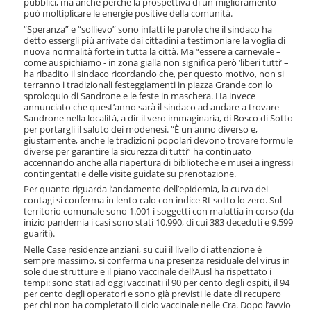
pubblici, ma anche perché la prospettiva di un miglioramento
i
può moltiplicare le energie positive della comunità.
o
“Speranza” e “sollievo” sono infatti le parole che il sindaco ha
n
detto essergli più arrivate dai cittadini a testimoniare la voglia di
e
nuova normalità forte in tutta la città. Ma “essere a carnevale –
come auspichiamo - in zona gialla non significa però ‘liberi tutti’ –
ha ribadito il sindaco ricordando che, per questo motivo, non si
terranno i tradizionali festeggiamenti in piazza Grande con lo
sproloquio di Sandrone e le feste in maschera. Ha invece
annunciato che quest’anno sarà il sindaco ad andare a trovare
Sandrone nella località, a dir il vero immaginaria, di Bosco di Sotto
per portargli il saluto dei modenesi. “È un anno diverso e,
giustamente, anche le tradizioni popolari devono trovare formule
diverse per garantire la sicurezza di tutti” ha continuato
accennando anche alla riapertura di biblioteche e musei a ingressi
contingentati e delle visite guidate su prenotazione.
Per quanto riguarda l’andamento dell’epidemia, la curva dei
contagi si conferma in lento calo con indice Rt sotto lo zero. Sul
territorio comunale sono 1.001 i soggetti con malattia in corso (da
inizio pandemia i casi sono stati 10.990, di cui 383 deceduti e 9.599
guariti).
Nelle Case residenze anziani, su cui il livello di attenzione è
sempre massimo, si conferma una presenza residuale del virus in
sole due strutture e il piano vaccinale dell’Ausl ha rispettato i
tempi: sono stati ad oggi vaccinati il 90 per cento degli ospiti, il 94
per cento degli operatori e sono già previsti le date di recupero
per chi non ha completato il ciclo vaccinale nelle Cra. Dopo l’avvio