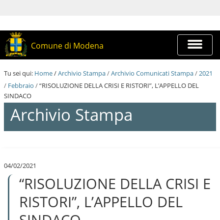
S
a
l
t
a
Espandi
Comune di Modena
a
barra
i
di
c
navigazi
Tu sei qui:
Home
/
Archivio Stampa
/
Archivio Comunicati Stampa
/
2021
o
n
/
Febbraio
/
“RISOLUZIONE DELLA CRISI E RISTORI”, L’APPELLO DEL
t
SINDACO
e
Archivio Stampa
n
u
t
i
S
.
a
|
l
S
04/02/2021
t
a
“RISOLUZIONE DELLA CRISI E
a
l
a
t
i
RISTORI”, L’APPELLO DEL
a
c
a
o
SINDACO
l