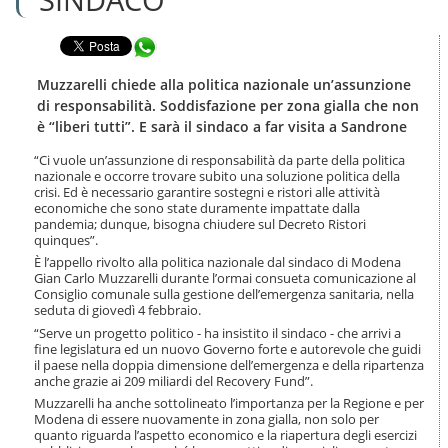
n
l
t
a
e
Condividi in WhatsApp
n
n
a
u
v
Muzzarelli chiede alla politica nazionale un’assunzione
t
i
di responsabilità. Soddisfazione per zona gialla che non
i
g
è “liberi tutti”. E sarà il sindaco a far visita a Sandrone
.
a
|
z
“Ci vuole un’assunzione di responsabilità da parte della politica
S
i
nazionale e occorre trovare subito una soluzione politica della
a
o
crisi. Ed è necessario garantire sostegni e ristori alle attività
l
economiche che sono state duramente impattate dalla
n
t
pandemia; dunque, bisogna chiudere sul Decreto Ristori
e
a
quinques”.
a
È l’appello rivolto alla politica nazionale dal sindaco di Modena
l
Gian Carlo Muzzarelli durante l’ormai consueta comunicazione al
l
Consiglio comunale sulla gestione dell’emergenza sanitaria, nella
seduta di giovedì 4 febbraio.
a
n
“Serve un progetto politico - ha insistito il sindaco - che arrivi a
a
fine legislatura ed un nuovo Governo forte e autorevole che guidi
il paese nella doppia dimensione dell’emergenza e della ripartenza
v
anche grazie ai 209 miliardi del Recovery Fund”.
i
g
Muzzarelli ha anche sottolineato l’importanza per la Regione e per
Modena di essere nuovamente in zona gialla, non solo per
a
quanto riguarda l’aspetto economico e la riapertura degli esercizi
z