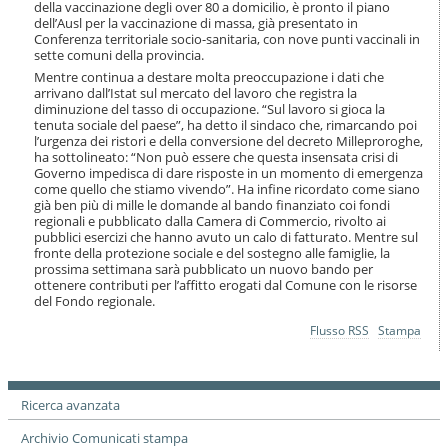
della vaccinazione degli over 80 a domicilio, è pronto il piano
dell’Ausl per la vaccinazione di massa, già presentato in
Conferenza territoriale socio-sanitaria, con nove punti vaccinali in
sette comuni della provincia.
Mentre continua a destare molta preoccupazione i dati che
arrivano dall’Istat sul mercato del lavoro che registra la
diminuzione del tasso di occupazione. “Sul lavoro si gioca la
tenuta sociale del paese”, ha detto il sindaco che, rimarcando poi
l’urgenza dei ristori e della conversione del decreto Milleproroghe,
ha sottolineato: “Non può essere che questa insensata crisi di
Governo impedisca di dare risposte in un momento di emergenza
come quello che stiamo vivendo”. Ha infine ricordato come siano
già ben più di mille le domande al bando finanziato coi fondi
regionali e pubblicato dalla Camera di Commercio, rivolto ai
pubblici esercizi che hanno avuto un calo di fatturato. Mentre sul
fronte della protezione sociale e del sostegno alle famiglie, la
prossima settimana sarà pubblicato un nuovo bando per
ottenere contributi per l’affitto erogati dal Comune con le risorse
del Fondo regionale.
Azioni
Flusso RSS
Stampa
sul
documento
Ricerca avanzata
Archivio Comunicati stampa