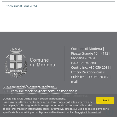
Comunicati dal 2024
Contatti
Comune di Modena |
Piazza Grande 16 | 41121
Modena – Italia |
P.I.00221940364
Centralino: +39-059-20311
Ufficio Relazioni con il
Pubblico: +39-059-20312 |
mail:
piazzagrande@comune.modena.it
PEC:
comune.modena@cert.comune.modena.it
Redazione www
| E-Mail:
retecivica@comune.modena.it
Questo sito NON utilizza alcun cookie di profilazione.
chiudi
Questo sito è stato testato e ottimizzato per Firefox, Chrome, Safari,
Sono invece utilizzati cookie tecnici e di terze parti legati alla presenza dei
"social plugin". Proseguendo la navigazione del sito acconsenti all'uso dei
Explorer (Ver. 9 e successive).
cookie. Per maggiori informazioni leggi l'informativa estesa sull'uso dei cookie dove sono
specificate le modalità per configurare o disattivare i cookie.
Maggiori informazioni