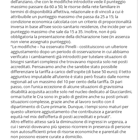
dell’anziano, che con le modifiche introdotte vede il punteggio
massimo passare da 60 a 50; le risorse della rete familiare in
termini di disponibilità affettiva, relazionale e di vincoli a cui è
attribuibile un punteggio massimo che passa da 25 a 15; la
condizione economica calcolata con un criterio di proporzionalità
inversa in base all’Isee socio-sanitario residenze, che incide per un
punteggio massimo che sale da 15 a 35. Inoltre, non è più
obbligatoria la presentazione della dichiarazione Isee (in assenza
non viene assegnato punteggio).
“Le modifiche – ha osservato Pinelli - costituiscono un ulteriore
aggiustamento dopo un periodo di osservazione in cui abbiamo
verificato i cambiamenti già introdotti per tutelare situazioni di
bisogni sanitari complessi che trovavano risposta solo nei posti
accreditati. Pensavamo anche che sarebbe stato possibile
differenziare la tariffa a carico dell'ospite (di base 50 euro); il tetto
aggiuntivo imputabile all’utente è stato però fissato dalle norme
regionali ad un massimo del 10 per cento della tariffa. Di pari
passo, con l’unica eccezione di alcune situazioni di gravissima
disabilità acquisita accolte solo nel nucleo dedicato al Giucciardini,
ormai tutte le Cra sono in grado di gestire anche su posti privati
situazioni complesse, grazie anche al lavoro svolto con il
dipartimento di Cure primarie. Dunque, i tempi sono maturi per
questo ulteriore aggiustamento che contribuisce a garantire
equità nel mix dell’offerta di posti accreditati e privati”.
Altro effetto atteso sarà la diminuzione di ingressi in urgenza, a
cui i servizi dovevano più spesso ricorrere in presenza di persone
non autosufficienti prive di risorse economiche e parentali che
non possono essere curate a domicilio.