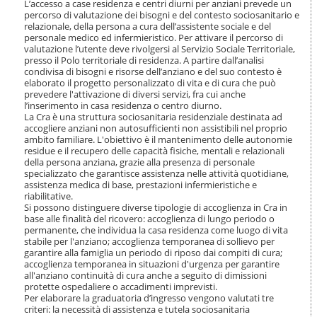
L’accesso a case residenza e centri diurni per anziani prevede un
i
percorso di valutazione dei bisogni e del contesto sociosanitario e
o
relazionale, della persona a cura dell’assistente sociale e del
n
personale medico ed infermieristico. Per attivare il percorso di
e
valutazione l’utente deve rivolgersi al Servizio Sociale Territoriale,
presso il Polo territoriale di residenza. A partire dall’analisi
condivisa di bisogni e risorse dell’anziano e del suo contesto è
elaborato il progetto personalizzato di vita e di cura che può
prevedere l'attivazione di diversi servizi, fra cui anche
l’inserimento in casa residenza o centro diurno.
La Cra è una struttura sociosanitaria residenziale destinata ad
accogliere anziani non autosufficienti non assistibili nel proprio
ambito familiare. L'obiettivo è il mantenimento delle autonomie
residue e il recupero delle capacità fisiche, mentali e relazionali
della persona anziana, grazie alla presenza di personale
specializzato che garantisce assistenza nelle attività quotidiane,
assistenza medica di base, prestazioni infermieristiche e
riabilitative.
Si possono distinguere diverse tipologie di accoglienza in Cra in
base alle finalità del ricovero: accoglienza di lungo periodo o
permanente, che individua la casa residenza come luogo di vita
stabile per l'anziano; accoglienza temporanea di sollievo per
garantire alla famiglia un periodo di riposo dai compiti di cura;
accoglienza temporanea in situazioni d'urgenza per garantire
all'anziano continuità di cura anche a seguito di dimissioni
protette ospedaliere o accadimenti imprevisti.
Per elaborare la graduatoria d’ingresso vengono valutati tre
criteri: la necessità di assistenza e tutela sociosanitaria