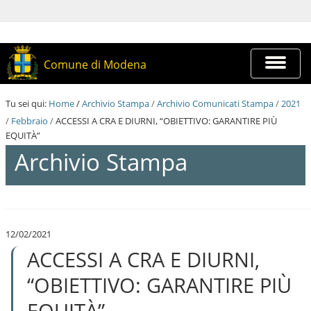
S
a
l
t
a
Espandi
Comune di Modena
a
barra
i
di
c
navigazi
Tu sei qui:
Home
/
Archivio Stampa
/
Archivio Comunicati Stampa
/
2021
o
n
/
Febbraio
/
ACCESSI A CRA E DIURNI, “OBIETTIVO: GARANTIRE PIÙ
t
EQUITÀ”
e
Archivio Stampa
n
u
t
i
S
.
a
|
l
S
12/02/2021
t
a
ACCESSI A CRA E DIURNI,
a
l
a
t
i
“OBIETTIVO: GARANTIRE PIÙ
a
c
a
o
EQUITÀ”
l