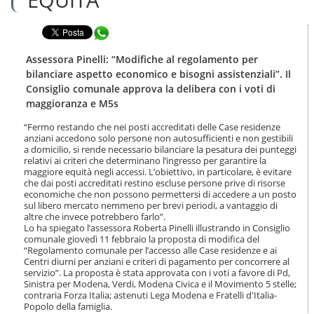
n
l
t
a
e
Condividi in WhatsApp
n
n
a
u
v
Assessora Pinelli: “Modifiche al regolamento per
t
i
bilanciare aspetto economico e bisogni assistenziali”. Il
i
g
Consiglio comunale approva la delibera con i voti di
.
a
maggioranza e M5s
|
z
S
i
“Fermo restando che nei posti accreditati delle Case residenze
a
o
anziani accedono solo persone non autosufficienti e non gestibili
l
n
a domicilio, si rende necessario bilanciare la pesatura dei punteggi
t
e
relativi ai criteri che determinano l’ingresso per garantire la
a
maggiore equità negli accessi. L’obiettivo, in particolare, è evitare
a
che dai posti accreditati restino escluse persone prive di risorse
l
economiche che non possono permettersi di accedere a un posto
sul libero mercato nemmeno per brevi periodi, a vantaggio di
l
altre che invece potrebbero farlo”.
a
Lo ha spiegato l’assessora Roberta Pinelli illustrando in Consiglio
n
comunale giovedì 11 febbraio la proposta di modifica del
a
“Regolamento comunale per l’accesso alle Case residenze e ai
v
Centri diurni per anziani e criteri di pagamento per concorrere al
i
servizio”. La proposta è stata approvata con i voti a favore di Pd,
g
Sinistra per Modena, Verdi, Modena Civica e il Movimento 5 stelle;
a
contraria Forza Italia; astenuti Lega Modena e Fratelli d'Italia-
Popolo della famiglia.
z