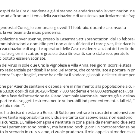
e ospiti delle Cra di Modena e già si stanno calendarizzando le vaccinazioni ne
ione ad affrontare il tema della vaccinazione di un’utenza particolarmente frag
lgendosi al Consiglio comunale, giovedì 11 febbraio, durante la consueta
, la ventesima da inizio pandemia.
popolazione over 85enne, presso la Caserma Setti (prenotazioni dal 15 febbrai
ministrazioni a domicilio per i non autosufficienti e i care giver, il sindaco 
 vaccinazione di ospiti e operatori delle Case residenze anziani del territorio
 tre giorni in cui, pure grazie a Usca itineranti, sono state recuperate le
 potuto essere vaccinate.
 virus in sole due Cra: la Vignolese e Villa Anna. Nei giorni scorsi è stata
entro residenziale per disabili Mario Del Monte, che contribuisce a portare in p
enza “super fragile”, come ha definita il sindaco gli ospiti delle strutture per 
one per Aziende sanitarie e ospedaliere in riferimento alla popolazione a cui 
53.020 dosi (di cui 30.420 Pfizer, 7.800 Moderna e 14.800 AstraZeneca). Sta
rima fase dell’attuazione del Piano Vaccinale Nazionale, mentre già si deline
 partire dai soggetti estremamente vulnerabili indipendentemente dall'età, “
 i più deboli”.
che ha deciso di restare a Bosco di Sotto per entrare in casa dei modenesi con
 serve tanta responsabilità individuale e tanta consapevolezza; non esistono
i di sicurezza. L’Emilia-Romagna è rientrata in zona gialla da nemmeno due se
o che i parametri sono positivi, ma bastano pochi giorni in controtendenza pe
to lo scenario in cui viviamo, ci vuole prudenza. Il mio appello ai modenesi 