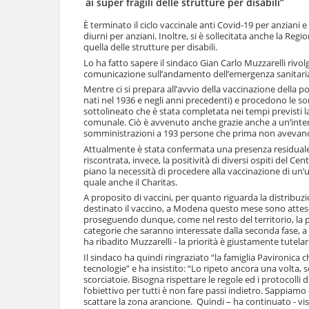
ai super fragili delle strutture per disabili”
l
u
a
t
È terminato il ciclo vaccinale anti Covid-19 per anziani 
n
diurni per anziani. Inoltre, si è sollecitata anche la Reg
i
a
quella delle strutture per disabili.
.
v
|
Lo ha fatto sapere il sindaco Gian Carlo Muzzarelli rivo
i
comunicazione sull’andamento dell’emergenza sanitaria
S
g
a
Mentre ci si prepara all’avvio della vaccinazione della 
a
l
nati nel 1936 e negli anni precedenti) e procedono le som
z
sottolineato che è stata completata nei tempi previsti la
t
i
comunale. Ciò è avvenuto anche grazie anche a un’intensa
a
o
somministrazioni a 193 persone che prima non avevano
a
n
Attualmente è stata confermata una presenza residuale del
l
e
riscontrata, invece, la positività di diversi ospiti del C
l
piano la necessità di procedere alla vaccinazione di un’ut
a
quale anche il Charitas.
n
A proposito di vaccini, per quanto riguarda la distribuzi
a
destinato il vaccino, a Modena questo mese sono attese 
v
proseguendo dunque, come nel resto del territorio, la p
i
categorie che saranno interessate dalla seconda fase, a
g
ha ribadito Muzzarelli - la priorità è giustamente tutelare
a
Il sindaco ha quindi ringraziato “la famiglia Pavironica 
z
tecnologie” e ha insistito: “Lo ripeto ancora una volta,
i
scorciatoie. Bisogna rispettare le regole ed i protocoll
o
l’obiettivo per tutti è non fare passi indietro. Sappiam
n
scattare la zona arancione. Quindi – ha continuato - vis