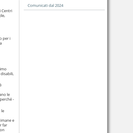
Comunicati dal 2024
i Centri
ile,
o per i
ha
rimo
disabili,
è
ano le
perché -
 le
ttimane e
r far
non