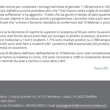
 delle norme per contenere i contagi (nel mese di gennaio 1.149 persone e 163 
izi), dall’altra occorre prendere atto che “Tutti hanno tanta voglia di socialit
ande sofferenza” e ha aggiunto: “Credo che sia giunto il tempo di dare qualch
atori per riaprire in sicurezza, pronti a programmare i prossimi mesi e poi ser
nticare che “a breve il Governo deciderà se confermare dal 15 febbraio o post
e se la decisione di riaprire le superiori in presenza al 50 per cento ha avut
sono stati forniti alcuni primi dati sul contagio in ambito scolastico: al primo
i molecolari a 13.413 studenti, 1.716 sono risultati positivi; su 2.788 tampon
.455 sono stati fatti a studenti (391 i positivi) e 988 al personale (29 positivi). 
a metà di novembre.
ovincia di Modena dall’inizio dell’epidemia al 10 febbraio sono stati complessi
che hanno la malattia in corso, 233 sono ricoverati e 3.685 in isolamento domic
rientrati da aree a rischio) ci sono altre 2.967.
Flusso RSS
na | Piazza Grande 16 | 41121 Modena – Italia | P.I.00221940364
9-059-20311
ni con il Pubblico: +39-059-20312 | mail:
piazzagrande@comune.modena.it
odena@cert.comune.modena.it