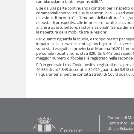
e
cambia: usiamo tanta responsabilità”.
E se da una parte continuano i controlli per il rispetto
commerciali controllati, 136 le sanzioni di cui 28 ad eserc
occasioni di incontro” e “il mondo della cultura è in gr
risposta di prospettiva alle imprese culturali e ai lavor
anche a questo settore, i ristori nazionali”. Senza dime
la riapertura della mobilità tra le regioni”.
Per quanto riguarda la scuola, è troppo presto per saper
impatto sulla curva dei contagi; pochi giorni fa, invece, 
sono stati eseguiti in provincia di Modena 16.201 tampon
personale i positivi sono stati 329. Su 9.443 test rapidi, 8
maggior numero di focolai si è registrato nella second
Più in generale i casi Covid positivi registrati nella pr
40.336 di cui 1.343 deceduti e 35.075 guariti; dei 3.918 
In quarantena (perché contatti stretti di Covid positivi o 
Azioni
sul
documento
Contatti
Comune di Mode
Centralino: +3
Ufficio Relazio
PEC:
comune.m