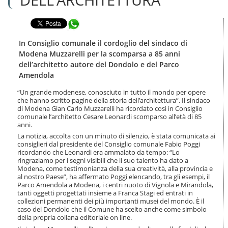
n
l
t
a
e
Condividi in WhatsApp
n
n
a
u
v
In Consiglio comunale il cordoglio del sindaco di
t
i
Modena Muzzarelli per la scomparsa a 85 anni
i
g
dell’architetto autore del Dondolo e del Parco
.
a
Amendola
|
z
S
i
“Un grande modenese, conosciuto in tutto il mondo per opere
a
o
che hanno scritto pagine della storia dell’architettura”. Il sindaco
l
n
di Modena Gian Carlo Muzzarelli ha ricordato così in Consiglio
t
e
comunale l’architetto Cesare Leonardi scomparso all’età di 85
a
anni.
a
La notizia, accolta con un minuto di silenzio, è stata comunicata ai
l
consiglieri dal presidente del Consiglio comunale Fabio Poggi
l
ricordando che Leonardi era ammalato da tempo: “Lo
a
ringraziamo per i segni visibili che il suo talento ha dato a
n
Modena, come testimonianza della sua creatività, alla provincia e
al nostro Paese”, ha affermato Poggi elencando, tra gli esempi, il
a
Parco Amendola a Modena, i centri nuoto di Vignola e Mirandola,
v
tanti oggetti progettati insieme a Franca Stagi ed entrati in
i
collezioni permanenti dei più importanti musei del mondo. È il
g
caso del Dondolo che il Comune ha scelto anche come simbolo
a
della propria collana editoriale on line.
z