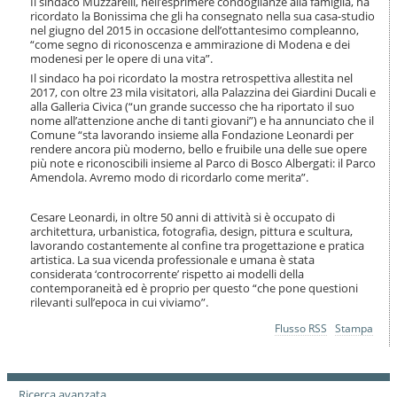
Il sindaco Muzzarelli, nell’esprimere condoglianze alla famiglia, ha
i
ricordato la Bonissima che gli ha consegnato nella sua casa-studio
o
nel giugno del 2015 in occasione dell’ottantesimo compleanno,
n
“come segno di riconoscenza e ammirazione di Modena e dei
e
modenesi per le opere di una vita”.
Il sindaco ha poi ricordato la mostra retrospettiva allestita nel
2017, con oltre 23 mila visitatori, alla Palazzina dei Giardini Ducali e
alla Galleria Civica (“un grande successo che ha riportato il suo
nome all’attenzione anche di tanti giovani”) e ha annunciato che il
Comune “sta lavorando insieme alla Fondazione Leonardi per
rendere ancora più moderno, bello e fruibile una delle sue opere
più note e riconoscibili insieme al Parco di Bosco Albergati: il Parco
Amendola. Avremo modo di ricordarlo come merita”.
Cesare Leonardi, in oltre 50 anni di attività si è occupato di
architettura, urbanistica, fotografia, design, pittura e scultura,
lavorando costantemente al confine tra progettazione e pratica
artistica. La sua vicenda professionale e umana è stata
considerata ‘controcorrente’ rispetto ai modelli della
contemporaneità ed è proprio per questo “che pone questioni
rilevanti sull’epoca in cui viviamo”.
Azioni
Flusso RSS
Stampa
sul
documento
Ricerca avanzata