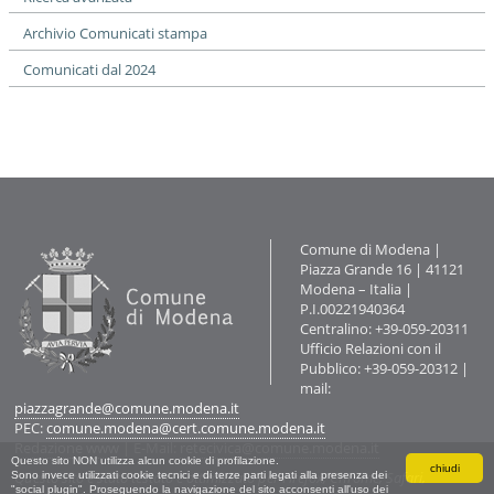
Archivio Comunicati stampa
Comunicati dal 2024
Contatti
Comune di Modena |
Piazza Grande 16 | 41121
Modena – Italia |
P.I.00221940364
Centralino: +39-059-20311
Ufficio Relazioni con il
Pubblico: +39-059-20312 |
mail:
piazzagrande@comune.modena.it
PEC:
comune.modena@cert.comune.modena.it
Redazione www
| E-Mail:
retecivica@comune.modena.it
Questo sito NON utilizza alcun cookie di profilazione.
chiudi
Questo sito è stato testato e ottimizzato per Firefox, Chrome, Safari,
Sono invece utilizzati cookie tecnici e di terze parti legati alla presenza dei
"social plugin". Proseguendo la navigazione del sito acconsenti all'uso dei