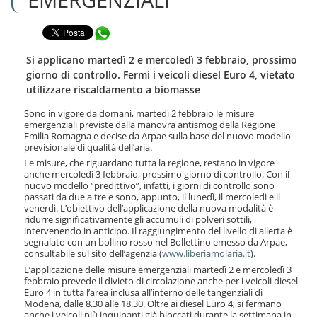
n
l
t
a
e
Condividi in WhatsApp
n
n
a
u
v
Si applicano martedì 2 e mercoledì 3 febbraio, prossimo
t
i
giorno di controllo. Fermi i veicoli diesel Euro 4, vietato
i
g
utilizzare riscaldamento a biomasse
.
a
|
z
Sono in vigore da domani, martedì 2 febbraio le misure
S
i
emergenziali previste dalla manovra antismog della Regione
a
o
Emilia Romagna e decise da Arpae sulla base del nuovo modello
l
previsionale di qualità dell’aria.
n
t
e
Le misure, che riguardano tutta la regione, restano in vigore
a
anche mercoledì 3 febbraio, prossimo giorno di controllo. Con il
a
nuovo modello “predittivo”, infatti, i giorni di controllo sono
l
passati da due a tre e sono, appunto, il lunedì, il mercoledì e il
l
venerdì. L’obiettivo dell’applicazione della nuova modalità è
ridurre significativamente gli accumuli di polveri sottili,
a
intervenendo in anticipo. Il raggiungimento del livello di allerta è
n
segnalato con un bollino rosso nel Bollettino emesso da Arpae,
a
consultabile sul sito dell’agenzia (
www.liberiamolaria.it
).
v
L’applicazione delle misure emergenziali martedì 2 e mercoledì 3
i
febbraio prevede il divieto di circolazione anche per i veicoli diesel
g
Euro 4 in tutta l’area inclusa all’interno delle tangenziali di
a
Modena, dalle 8.30 alle 18.30. Oltre ai diesel Euro 4, si fermano
z
anche i veicoli più inquinanti già bloccati durante la settimana in