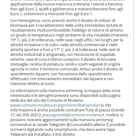
i
applicazione della nuova manovra ordinaria: i veicoli a benzina
o
fino agli Euro 2, quelli a gpl/benzina e metano/benzina fino agli
n
Euro 1, ciclomotori e motocicli fino agli Euro 1.
e
Con l’emergenza, sono previsti anche il divieto di utilizzo di
biomasse per il riscaldamento delle unità immobiliari dotate di
riscaldamento multicombustibile; l’obbligo di ridurre di almeno
un grado la temperatura negli ambienti di vita riscaldati (massimo
19° C, più 2 di tolleranza, nelle case, negli uffici, nei luoghi per la
attività ricreative o di culto, nelle attività commerciali e nelle
attività sportive e fino a 17° C, più 2 di tolleranza, nelle sedi di
attività industriali e artigianali), con l’esclusione di ospedali,
cliniche, case di cura e istituti scolastici; il divieto di bruciare
sterpaglie, residui di potatura, simili e scarti vegetali di origine
agricola in tutto il territorio comunale. Attivo anche il divieto di
spandimento liquami, con l’eccezione dello spandimento
effettuato con interramento immediato dei liquami e con
iniezione diretta al suolo.
Le informazioni sulla manovra antismog, la mappa della zona
interessata e le deroghe previste sono disponibili sulla pagina
dedicata del sito del Comune di Modena
(
www.comune.modena.it/argomenti/liberiamolaria
). Per
informazioni è anche possibile contattare l’Urp di piazza Grande
17, tel. 059 20312;
piazzagrande@comune.modena.it
. Inoltre, si
possono ricevere aggiornamenti sulla manovra antismog
iscrivendosi al canale Telegram @ComuneMO-allerta. È possibile
iscriversi digitando sullo smartphone, che deve avere l’app
Telegram già installato, il link diretto