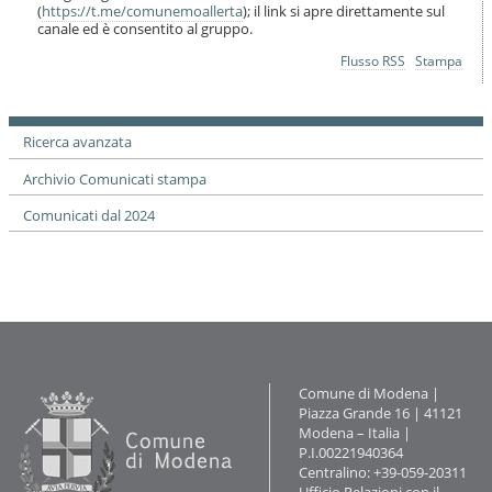
(
https://t.me/comunemoallerta
); il link si apre direttamente sul
canale ed è consentito al gruppo.
Azioni
Flusso RSS
Stampa
sul
documento
Ricerca avanzata
Archivio Comunicati stampa
Comunicati dal 2024
Contatti
Comune di Modena |
Piazza Grande 16 | 41121
Modena – Italia |
P.I.00221940364
Centralino: +39-059-20311