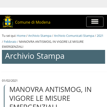
S
a
l
t
a
Espandi
Comune di Modena
a
barra
i
di
c
navigazi
Tu sei qui:
Home
/
Archivio Stampa
/
Archivio Comunicati Stampa
/
2021
o
n
/
Febbraio
/
MANOVRA ANTISMOG, IN VIGORE LE MISURE
t
EMERGENZIALI
e
Archivio Stampa
n
u
t
i
S
.
a
|
l
S
01/02/2021
t
a
MANOVRA ANTISMOG, IN
a
l
a
t
i
VIGORE LE MISURE
a
c
a
o
EMERGENZIALI
l