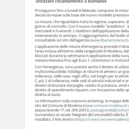
utilizzare riscaldamento a biomasse
l
u
a
t
Proseguono fino a lunedì 8 febbraio compreso le misur
n
decise da Arpae sulla base del nuovo modello previsionale
i
a
.
Le misure, che riguardano tutta la regione, superano, di
v
|
giorno di controllo. Con il nuovo modello “predittivo”, inf
i
mercoledì e il venerdì. L’obiettivo dell’applicazione dell
S
g
intervenendo in anticipo. Il raggiungimento del livello 
a
a
consultabile sul sito dell’agenzia (
www.liberiamolaria.it
).
l
z
L’applicazione delle misure d’emergenza prevede il diviet
t
i
l’area inclusa all’interno delle tangenziali di Modena, dal
a
o
bloccati durante la settimana in applicazione della nuova
a
n
metano/benzina fino agli Euro 1, ciclomotori e motocicli 
l
e
Con l’emergenza, sono previsti anche il divieto di utili
l
multicombustibile; l’obbligo di ridurre di almeno un gra
a
tolleranza, nelle case, negli uffici, nei luoghi per la attiv
n
C, più 2 di tolleranza, nelle sedi di attività industriali e ar
a
divieto di bruciare sterpaglie, residui di potatura, simili 
v
divieto di spandimento liquami, con l’eccezione dello 
i
diretta al suolo.
g
Le informazioni sulla manovra antismog, la mappa della 
a
sito del Comune di Modena (
www.comune.modena.it/ar
z
piazza Grande 17, tel. 059 20312;
piazzagrande@comune
i
iscrivendosi al canale Telegram @ComuneMO-allerta. È p
o
installato, il link diretto (
https://t.me/comunemoallerta
n
Azioni